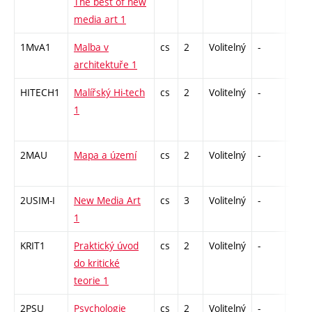
The best of new
media art 1
1MvA1
Malba v
cs
2
Volitelný
-
zá
architektuře 1
HITECH1
Malířský Hi-tech
cs
2
Volitelný
-
zá
1
2MAU
Mapa a území
cs
2
Volitelný
-
zá
2USIM-I
New Media Art
cs
3
Volitelný
-
zk
1
KRIT1
Praktický úvod
cs
2
Volitelný
-
zá
do kritické
teorie 1
2PSU
Psychologie
cs
2
Volitelný
-
zá