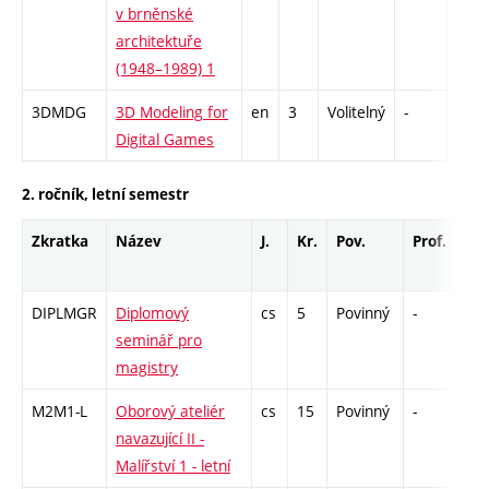
v brněnské
architektuře
(1948–1989) 1
3DMDG
3D Modeling for
en
3
Volitelný
-
zá
Digital Games
2. ročník, letní semestr
Zkratka
Název
J.
Kr.
Pov.
Prof.
Uk.
DIPLMGR
Diplomový
cs
5
Povinný
-
zá
seminář pro
magistry
M2M1-L
Oborový ateliér
cs
15
Povinný
-
zá
navazující II -
Malířství 1 - letní