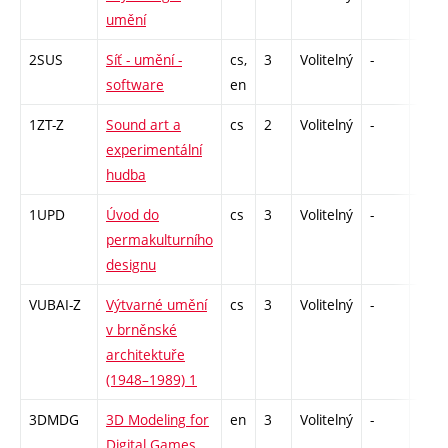
umění
2SUS
Síť - umění -
cs,
3
Volitelný
-
zk
software
en
1ZT-Z
Sound art a
cs
2
Volitelný
-
zá
experimentální
hudba
1UPD
Úvod do
cs
3
Volitelný
-
zk
permakulturního
designu
VUBAI-Z
Výtvarné umění
cs
3
Volitelný
-
zk
v brněnské
architektuře
(1948–1989) 1
3DMDG
3D Modeling for
en
3
Volitelný
-
zá
Digital Games