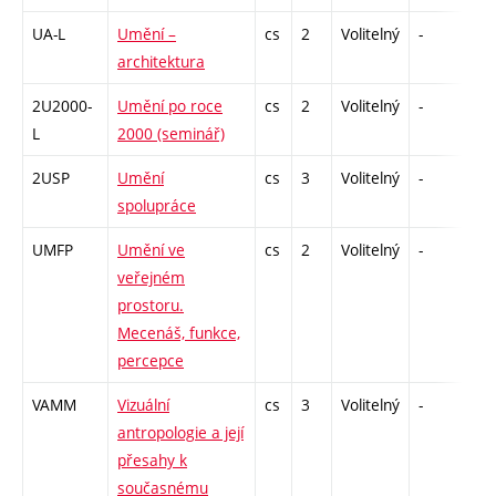
UA-L
Umění –
cs
2
Volitelný
-
zá
architektura
2U2000-
Umění po roce
cs
2
Volitelný
-
zá
L
2000 (seminář)
2USP
Umění
cs
3
Volitelný
-
zk
spolupráce
UMFP
Umění ve
cs
2
Volitelný
-
zá
veřejném
prostoru.
Mecenáš, funkce,
percepce
VAMM
Vizuální
cs
3
Volitelný
-
zk
antropologie a její
přesahy k
současnému