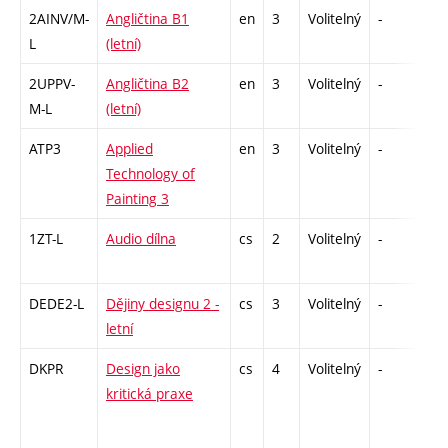
2AINV/M-
Angličtina B1
en
3
Volitelný
-
zá,
L
(letní)
2UPPV-
Angličtina B2
en
3
Volitelný
-
zá,
M-L
(letní)
ATP3
Applied
en
3
Volitelný
-
zá
Technology of
Painting 3
1ZT-L
Audio dílna
cs
2
Volitelný
-
zá
DEDE2-L
Dějiny designu 2 -
cs
3
Volitelný
-
zk
letní
DKPR
Design jako
cs
4
Volitelný
-
zá,
kritická praxe