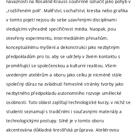
návaznosti na Rosalind Krauss souhrnně označit jako pohyb v
„rozšířeném poli“. Malířství, sochařství, kresba nebo grafika
v tomto pojetí nejsou do sebe uzavřenými disciplínami
sledujícími výhradně specifičnost média. Naopak, jsou
otevřeny experimentu, intermediálním přesahům,
konceptuálnímu myšlení a dekonstrukci jako nezbytným
předpokladům pro to, aby se udržely v živém kontaktu s
proměňující se společenskou a kulturní realitou. Všem
uvedeným ateliérům a oboru jako celku je nicméně stále
společný důraz na zvládnutí řemeslné stránky tvorby jako
nezbytného předpokladu autonomního rozvoje umělecké
osobnosti. Tuto oblast zajišťují technologické kurzy, v nichž se
studenti seznamují s tradičními i současnými materiály a
technologickými postupy. Silně je v tomto oboru
akcentována důkladná kreslířská průprava. Ateliérovou