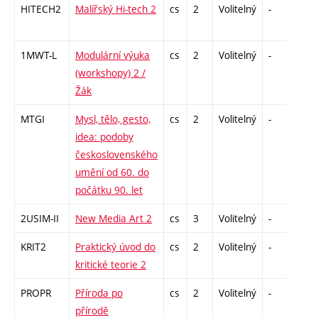
HITECH2
Malířský Hi-tech 2
cs
2
Volitelný
-
zá
1MWT-L
Modulární výuka
cs
2
Volitelný
-
zá
(workshopy) 2 /
Žák
MTGI
Mysl, tělo, gesto,
cs
2
Volitelný
-
zá
idea: podoby
československého
umění od 60. do
počátku 90. let
2USIM-II
New Media Art 2
cs
3
Volitelný
-
zk
KRIT2
Praktický úvod do
cs
2
Volitelný
-
zá
kritické teorie 2
PROPR
Příroda po
cs
2
Volitelný
-
zá
přírodě