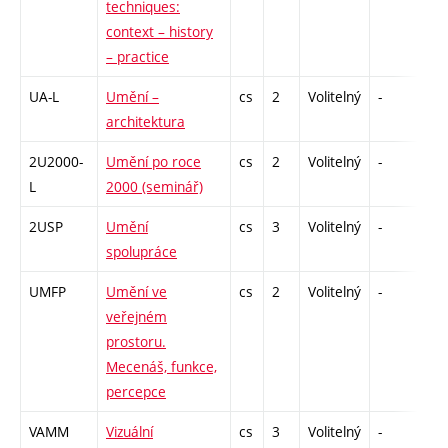
techniques:
context – history
– practice
UA-L
Umění –
cs
2
Volitelný
-
zá
architektura
2U2000-
Umění po roce
cs
2
Volitelný
-
zá
L
2000 (seminář)
2USP
Umění
cs
3
Volitelný
-
zk
spolupráce
UMFP
Umění ve
cs
2
Volitelný
-
zá
veřejném
prostoru.
Mecenáš, funkce,
percepce
VAMM
Vizuální
cs
3
Volitelný
-
zk