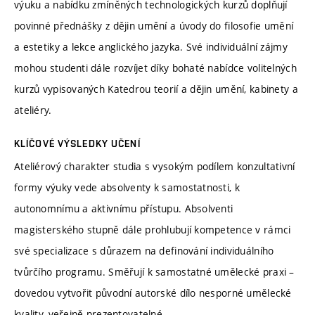
výuku a nabídku zmíněných technologických kurzů doplňují
povinné přednášky z dějin umění a úvody do filosofie umění
a estetiky a lekce anglického jazyka. Své individuální zájmy
mohou studenti dále rozvíjet díky bohaté nabídce volitelných
kurzů vypisovaných Katedrou teorií a dějin umění, kabinety a
ateliéry.
KLÍČOVÉ VÝSLEDKY UČENÍ
Ateliérový charakter studia s vysokým podílem konzultativní
formy výuky vede absolventy k samostatnosti, k
autonomnímu a aktivnímu přístupu. Absolventi
magisterského stupně dále prohlubují kompetence v rámci
své specializace s důrazem na definování individuálního
tvůrčího programu. Směřují k samostatné umělecké praxi –
dovedou vytvořit původní autorské dílo nesporné umělecké
kvality, veřejně prezentovatelné.