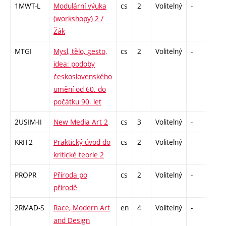
1MWT-L
Modulární výuka
cs
2
Volitelný
-
zá
(workshopy) 2 /
Žák
MTGI
Mysl, tělo, gesto,
cs
2
Volitelný
-
zá
idea: podoby
československého
umění od 60. do
počátku 90. let
2USIM-II
New Media Art 2
cs
3
Volitelný
-
zk
KRIT2
Praktický úvod do
cs
2
Volitelný
-
zá
kritické teorie 2
PROPR
Příroda po
cs
2
Volitelný
-
zá
přírodě
2RMAD-S
Race, Modern Art
en
4
Volitelný
-
zk
and Design