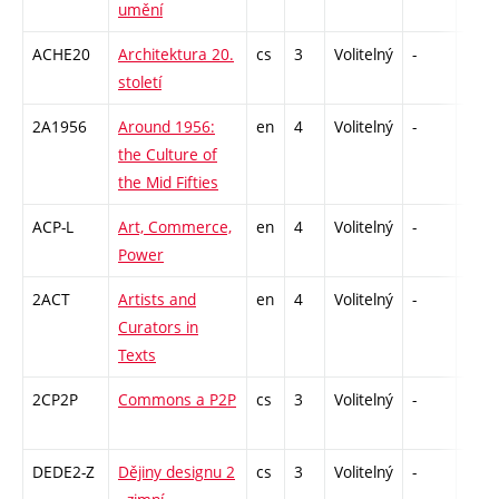
umění
ACHE20
Architektura 20.
cs
3
Volitelný
-
zk
století
2A1956
Around 1956:
en
4
Volitelný
-
zk
the Culture of
the Mid Fifties
ACP-L
Art, Commerce,
en
4
Volitelný
-
zk
Power
2ACT
Artists and
en
4
Volitelný
-
zk
Curators in
Texts
2CP2P
Commons a P2P
cs
3
Volitelný
-
zá
DEDE2-Z
Dějiny designu 2
cs
3
Volitelný
-
zk