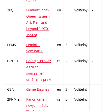
- zimní
2FQI
Feminist (and)
en
3
Volitelný
-
zá
Queer Issues in
Art, Film, and
beyond (1970-
1990s)
FEMS1
Feminist
en
3
Volitelný
-
zá
Seminar 1
GPTSU
Galerijní provoz
cs
2
Volitelný
-
zá
a trh se
současným
uměním v praxi
GEN
Game Engines
en
3
Volitelný
-
zá
2KNM-Z
Kánon umění
cs
3
Volitelný
-
zk
nových médií.