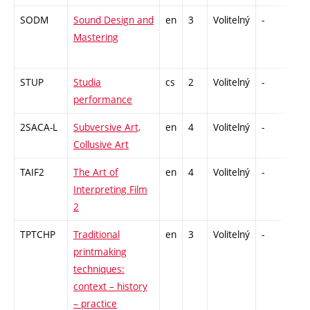
SODM
Sound Design and
en
3
Volitelný
-
zá
Mastering
STUP
Studia
cs
2
Volitelný
-
zá
performance
2SACA-L
Subversive Art,
en
4
Volitelný
-
zk
Collusive Art
TAIF2
The Art of
en
4
Volitelný
-
zk
Interpreting Film
2
TPTCHP
Traditional
en
3
Volitelný
-
zá
printmaking
techniques:
context – history
– practice