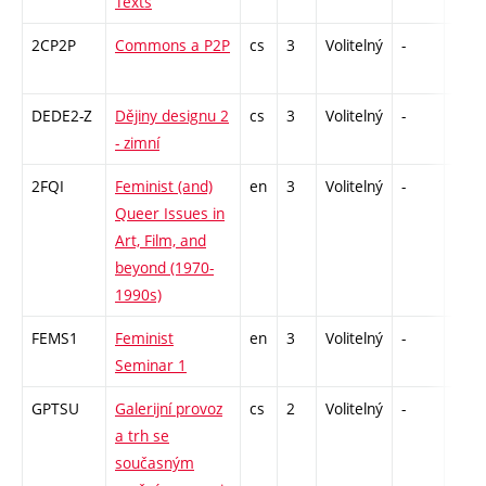
Texts
2CP2P
Commons a P2P
cs
3
Volitelný
-
zá
DEDE2-Z
Dějiny designu 2
cs
3
Volitelný
-
zk
- zimní
2FQI
Feminist (and)
en
3
Volitelný
-
zá
Queer Issues in
Art, Film, and
beyond (1970-
1990s)
FEMS1
Feminist
en
3
Volitelný
-
zá
Seminar 1
GPTSU
Galerijní provoz
cs
2
Volitelný
-
zá
a trh se
současným