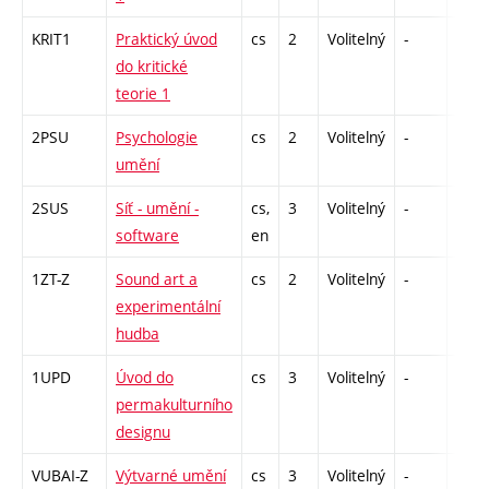
KRIT1
Praktický úvod
cs
2
Volitelný
-
zá
do kritické
teorie 1
2PSU
Psychologie
cs
2
Volitelný
-
zá
umění
2SUS
Síť - umění -
cs,
3
Volitelný
-
zk
software
en
1ZT-Z
Sound art a
cs
2
Volitelný
-
zá
experimentální
hudba
1UPD
Úvod do
cs
3
Volitelný
-
zk
permakulturního
designu
VUBAI-Z
Výtvarné umění
cs
3
Volitelný
-
zk