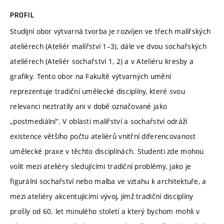
PROFIL
Studijní obor výtvarná tvorba je rozvíjen ve třech malířských
ateliérech (Ateliér malířství 1–3), dále ve dvou sochařských
ateliérech (Ateliér sochařství 1, 2) a v Ateliéru kresby a
grafiky. Tento obor na Fakultě výtvarných umění
reprezentuje tradiční umělecké disciplíny, které svou
relevanci neztratily ani v době označované jako
„postmediální“. V oblasti malířství a sochařství odráží
existence většího počtu ateliérů vnitřní diferencovanost
umělecké praxe v těchto disciplínách. Studenti zde mohou
volit mezi ateliéry sledujícími tradiční problémy, jako je
figurální sochařství nebo malba ve vztahu k architektuře, a
mezi ateliéry akcentujícími vývoj, jímž tradiční disciplíny
prošly od 60. let minulého století a který bychom mohli v