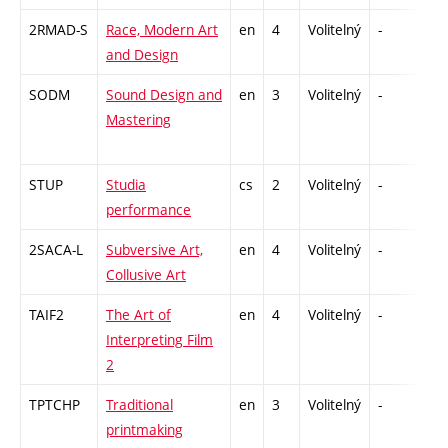
2RMAD-S
Race, Modern Art
en
4
Volitelný
-
zk
and Design
SODM
Sound Design and
en
3
Volitelný
-
zá
Mastering
STUP
Studia
cs
2
Volitelný
-
zá
performance
2SACA-L
Subversive Art,
en
4
Volitelný
-
zk
Collusive Art
TAIF2
The Art of
en
4
Volitelný
-
zk
Interpreting Film
2
TPTCHP
Traditional
en
3
Volitelný
-
zá
printmaking