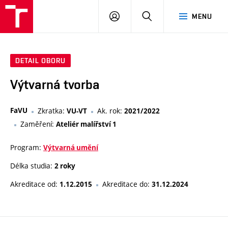
PŘIHLÁSIT
HLEDAT
MENU
SE
DETAIL OBORU
Výtvarná tvorba
FaVU
Zkratka:
Ak. rok:
VU-VT
2021/2022
Zaměření:
Ateliér malířství 1
Program:
Výtvarná umění
Délka studia:
2 roky
Akreditace od:
Akreditace do:
1.12.2015
31.12.2024