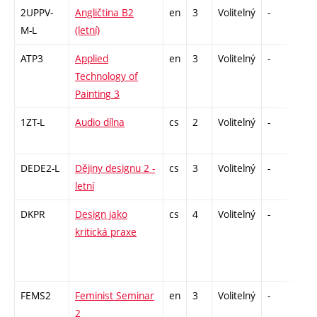
2UPPV-
Angličtina B2
en
3
Volitelný
-
zá,
M-L
(letní)
ATP3
Applied
en
3
Volitelný
-
zá
Technology of
Painting 3
1ZT-L
Audio dílna
cs
2
Volitelný
-
zá
DEDE2-L
Dějiny designu 2 -
cs
3
Volitelný
-
zk
letní
DKPR
Design jako
cs
4
Volitelný
-
zá,
kritická praxe
FEMS2
Feminist Seminar
en
3
Volitelný
-
zá
2