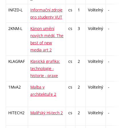
INFZD-L
Informační zdroje
cs
1
Volitelný
-
zá
pro studenty VUT
2KNM-L
Kánon umění
cs
3
Volitelný
-
zk
nových médií. The
best of new
media art 2
KLAGRAF
Klasická grafika:
cs
2
Volitelný
-
zá
technologie -
historie - praxe
1MvA2
Malba v
cs
2
Volitelný
-
zá
architektuře 2
HITECH2
Malířský Hi-tech 2
cs
2
Volitelný
-
zá