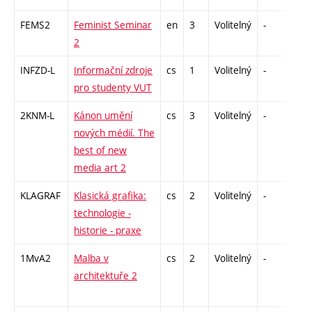
FEMS2
Feminist Seminar
en
3
Volitelný
-
zá
2
INFZD-L
Informační zdroje
cs
1
Volitelný
-
zá
pro studenty VUT
2KNM-L
Kánon umění
cs
3
Volitelný
-
zk
nových médií. The
best of new
media art 2
KLAGRAF
Klasická grafika:
cs
2
Volitelný
-
zá
technologie -
historie - praxe
1MvA2
Malba v
cs
2
Volitelný
-
zá
architektuře 2