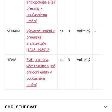
antropologie a její
přesahy k
současnému
umění
VUBAII-L
Výtvarné umění v
cs
3
Volitelný
-
zk
brněnské
architektuře
(1948–1989) 2
1PAM
Zvíře, rostlina,
cs
3
Volitelný
-
kol
věc: rostliny a jiné
přírodní entity v
současném
umění
CHCI STUDOVAT