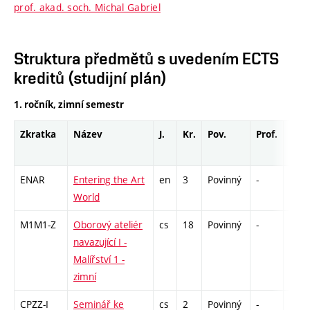
prof. akad. soch. Michal Gabriel
Struktura předmětů s uvedením ECTS
kreditů (studijní plán)
1. ročník, zimní semestr
Zkratka
Název
J.
Kr.
Pov.
Prof.
Uk.
ENAR
Entering the Art
en
3
Povinný
-
zá
World
M1M1-Z
Oborový ateliér
cs
18
Povinný
-
zá,zk
navazující I -
Malířství 1 -
zimní
CPZZ-I
Seminář ke
cs
2
Povinný
-
zá