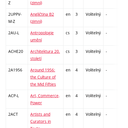
Z
(zimní)
2UPPV-
Angličtina B2
en
3
Volitelný
-
zá,zk
M-Z
(zimní)
2AU-L
Antropologie
cs
3
Volitelný
-
zk
umění
ACHE20
Architektura 20.
cs
3
Volitelný
-
zk
století
2A1956
Around 1956:
en
4
Volitelný
-
zk
the Culture of
the Mid Fifties
ACP-L
Art, Commerce,
en
4
Volitelný
-
zk
Power
2ACT
Artists and
en
4
Volitelný
-
zk
Curators in