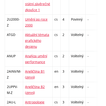
státní závěrečné
zkoušce 1
2U2000-
Umění po roce
cs
4
Povinný
-
zk
Z
2000
ATGD
Aktuální témata
cs
2
Volitelný
-
zá
grafického
designu
ANUP
Analýza umění
cs
2
Volitelný
-
zá
performance
2AINV/M-
Angličtina B1
en
3
Volitelný
-
zá,zk
Z
(zimní)
2UPPV-
Angličtina B2
en
3
Volitelný
-
zá,zk
M-Z
(zimní)
2AU-L
Antropologie
cs
3
Volitelný
-
zk