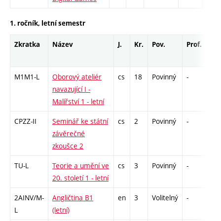
1. ročník, letní semestr
Zkratka
Název
J.
Kr.
Pov.
Prof.
Uk.
M1M1-L
Oborový ateliér
cs
18
Povinný
-
zá,
navazující I -
Malířství 1 - letní
CPZZ-II
Seminář ke státní
cs
2
Povinný
-
zá
závěrečné
zkoušce 2
TU-L
Teorie a umění ve
cs
3
Povinný
-
zk
20. století 1 - letní
2AINV/M-
Angličtina B1
en
3
Volitelný
-
zá,
L
(letní)