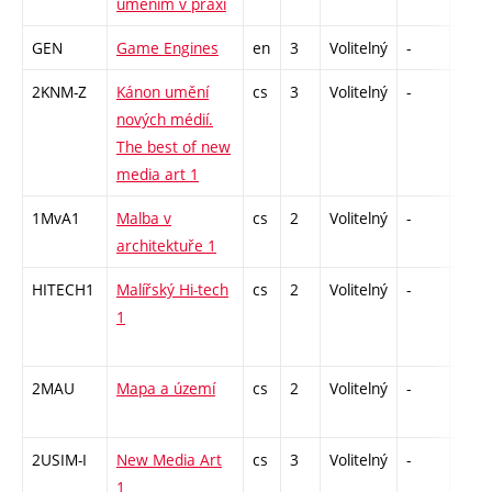
uměním v praxi
GEN
Game Engines
en
3
Volitelný
-
zá
2KNM-Z
Kánon umění
cs
3
Volitelný
-
zk
nových médií.
The best of new
media art 1
1MvA1
Malba v
cs
2
Volitelný
-
zá
architektuře 1
HITECH1
Malířský Hi-tech
cs
2
Volitelný
-
zá
1
2MAU
Mapa a území
cs
2
Volitelný
-
zá
2USIM-I
New Media Art
cs
3
Volitelný
-
zk
1