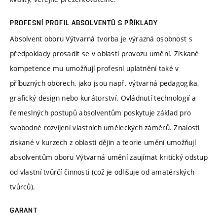
PROFESNÍ PROFIL ABSOLVENTŮ S PŘÍKLADY
Absolvent oboru Výtvarná tvorba je výrazná osobnost s
předpoklady prosadit se v oblasti provozu umění. Získané
kompetence mu umožňují profesní uplatnění také v
příbuzných oborech, jako jsou např. výtvarná pedagogika,
grafický design nebo kurátorství. Ovládnutí technologií a
řemeslných postupů absolventům poskytuje základ pro
svobodné rozvíjení vlastních uměleckých záměrů. Znalosti
získané v kurzech z oblasti dějin a teorie umění umožňují
absolventům oboru Výtvarná umění zaujímat kritický odstup
od vlastní tvůrčí činnosti (což je odlišuje od amatérských
tvůrců).
GARANT