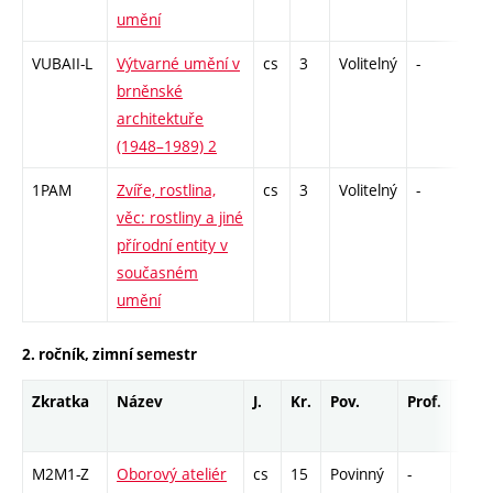
umění
VUBAII-L
Výtvarné umění v
cs
3
Volitelný
-
zk
brněnské
architektuře
(1948–1989) 2
1PAM
Zvíře, rostlina,
cs
3
Volitelný
-
kol
věc: rostliny a jiné
přírodní entity v
současném
umění
2. ročník, zimní semestr
Zkratka
Název
J.
Kr.
Pov.
Prof.
Uk.
M2M1-Z
Oborový ateliér
cs
15
Povinný
-
zá