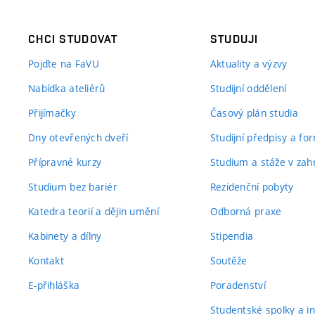
CHCI STUDOVAT
STUDUJI
Pojďte na FaVU
Aktuality a výzvy
Nabídka ateliérů
Studijní oddělení
Přijímačky
Časový plán studia
Dny otevřených dveří
Studijní předpisy a fo
Přípravné kurzy
Studium a stáže v zahr
Studium bez bariér
Rezidenční pobyty
Katedra teorií a dějin umění
Odborná praxe
Kabinety a dílny
Stipendia
Kontakt
Soutěže
E-přihláška
Poradenství
Studentské spolky a ini