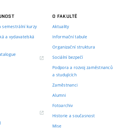
JNOST
O FAKULTĚ
 a semestrální kurzy
Aktuality
ká a vydavatelská
Informační tabule
Organizační struktura
atalogue
Sociální bezpečí
Podpora a rozvoj zaměstnanců
a studujících
Zaměstnanci
Alumni
Fotoarchiv
Historie a současnost
l
Mise