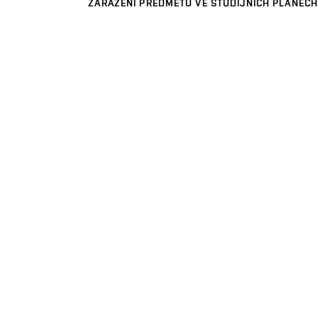
ZAŘAZENÍ PŘEDMĚTU VE STUDIJNÍCH PLÁNECH