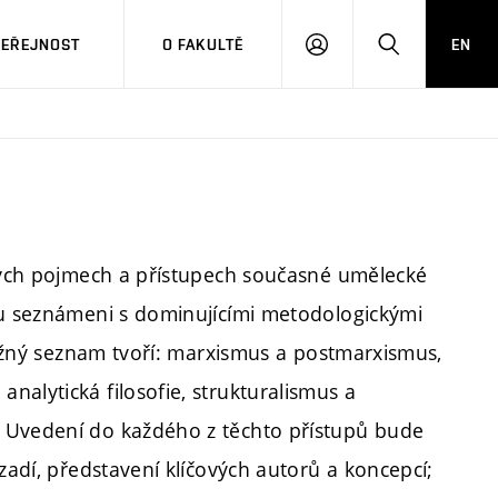
VEŘEJNOST
O FAKULTĚ
EN
PŘIHLÁSIT
HLEDAT
SE
ových pojmech a přístupech současné umělecké
ou seznámeni s dominujícími metodologickými
dběžný seznam tvoří: marxismus a postmarxismus,
alytická filosofie, strukturalismus a
. Uvedení do každého z těchto přístupů bude
zadí, představení klíčových autorů a koncepcí;