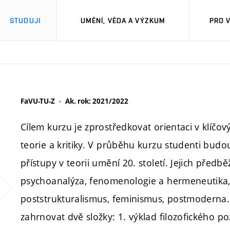
STUDUJI
UMĚNÍ, VĚDA A VÝZKUM
PRO 
FaVU-TU-Z
Ak. rok: 2021/2022
Cílem kurzu je zprostředkovat orientaci v klíč
teorie a kritiky. V průběhu kurzu studenti bud
přístupy v teorii umění 20. století. Jejich pře
psychoanalýza, fenomenologie a hermeneutika, an
poststrukturalismus, feminismus, postmoderna
zahrnovat dvě složky: 1. výklad filozofického po