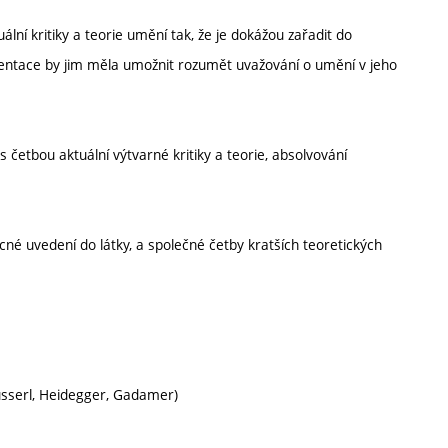
ální kritiky a teorie umění tak, že je dokážou zařadit do
rientace by jim měla umožnit rozumět uvažování o umění v jeho
 s četbou aktuální výtvarné kritiky a teorie, absolvování
é uvedení do látky, a společné četby kratších teoretických
usserl, Heidegger, Gadamer)