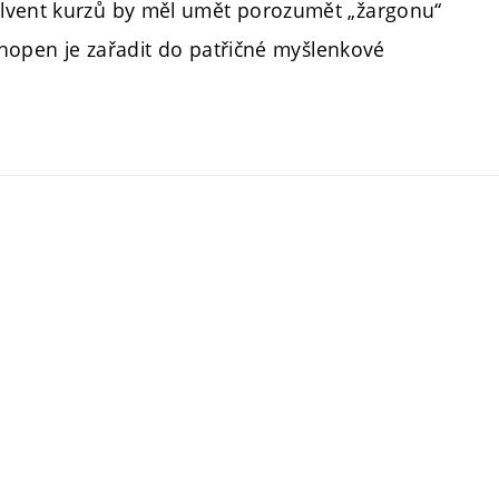
olvent kurzů by měl umět porozumět „žargonu“
schopen je zařadit do patřičné myšlenkové