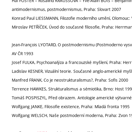
Hal FOSTER – Rosalind KRAUSSOVÁ – Yve-Alain BOIS – Benjami
antimodernismus, postmodernismus, Praha: Slovart 2007
Konrad Paul LIESSMANN, Filozofie moderního umění, Olomouc: 
Miroslav PETŘÍČEK, Úvod do současné filosofie, Praha: Herrm
Jean-François LYOTARD, O postmodernismu (Postmoderno vysvětl
AV ČR 1993
Josef FULKA, Psychoanalýza a francouzské myšlení, Praha: He
Ladislav KESNER, Vizuální teorie. Současné anglo-americké myšl
Manfred FRANK, Co je neostrukturalismus?, Praha: Sofis 2000
Terrence HAWKES, Strukturalismus a sémiotika, Brno: Host 19
Tomáš POSPISZYL, Před obrazem. Antologie americké výtvarné t
Wolfgang JANKE, Filosofie existence, Praha: Mladá fronta 1995
Wolfgang WELSCH, Naše postmoderní moderna, Praha: Zvon 1