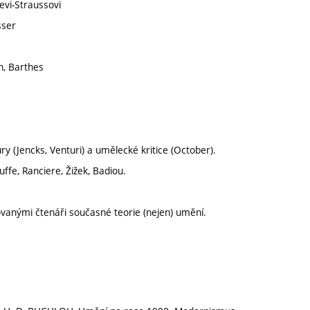
evi-Straussovi
sser
an, Barthes
y (Jencks, Venturi) a umělecké kritice (October).
fe, Ranciere, Žižek, Badiou.
kovanými čtenáři současné teorie (nejen) umění.