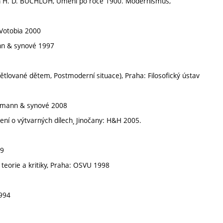
n H. D. BUCHLOH, Umění po roce 1900. Modernismus,
Votobia 2000
ann & synové 1997
ované dětem, Postmoderní situace), Praha: Filosofický ústav
rrmann & synové 2008
ení o výtvarných dílech¸ Jinočany: H&H 2005.
99
eorie a kritiky, Praha: OSVU 1998
994