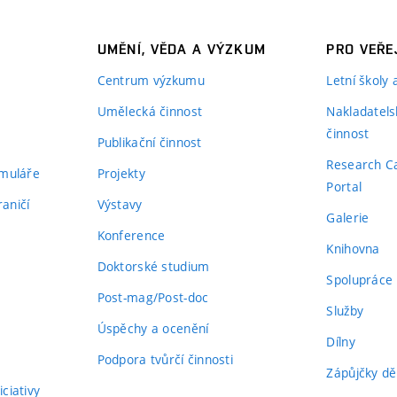
UMĚNÍ, VĚDA A VÝZKUM
PRO VEŘE
Centrum výzkumu
Letní školy
Umělecká činnost
Nakladatels
činnost
Publikační činnost
Research C
rmuláře
Projekty
Portal
aničí
Výstavy
Galerie
Konference
Knihovna
Doktorské studium
Spolupráce
Post-mag/Post-doc
Služby
Úspěchy a ocenění
Dílny
Podpora tvůrčí činnosti
Zápůjčky dě
ciativy