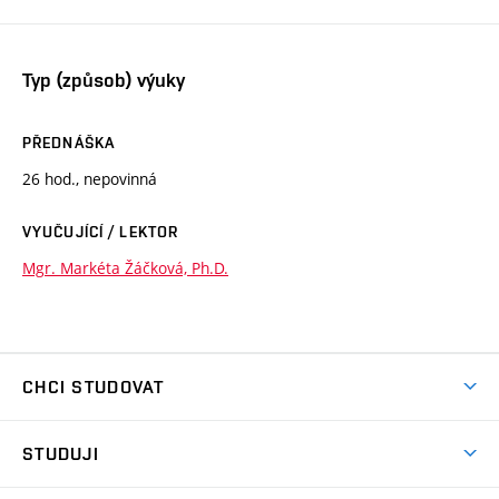
Typ (způsob) výuky
PŘEDNÁŠKA
26 hod., nepovinná
VYUČUJÍCÍ / LEKTOR
Mgr. Markéta Žáčková, Ph.D.
CHCI STUDOVAT
Pojďte na FaVU
STUDUJI
Nabídka ateliérů