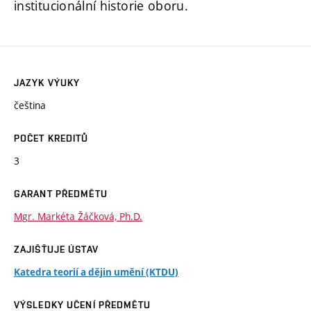
institucionální historie oboru.
JAZYK VÝUKY
čeština
POČET KREDITŮ
3
GARANT PŘEDMĚTU
Mgr. Markéta Žáčková, Ph.D.
ZAJIŠŤUJE ÚSTAV
Katedra teorií a dějin umění (KTDU)
VÝSLEDKY UČENÍ PŘEDMĚTU