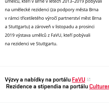
umělců, kteří v Brně v letech 2013–2019 pobývali
na umělecké rezidenci (za podpory města Brna
v rámci třicetiletého výročí partnerství měst Brna
a Stuttgartu) a zároveň v listopadu a prosinci
2019 výstava umělců z FaVU, kteří pobývali
na rezidenci ve Stuttgartu.
Výzvy a nabídky na portálu
FaVU
Rezidence a stipendia na portálu
Culture