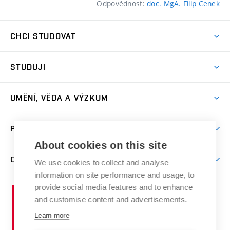
Odpovědnost:
doc. MgA. Filip Cenek
CHCI STUDOVAT
Pojďte na FaVU
STUDUJI
Nabídka ateliérů
Aktuality a výzvy
Přijímačky
UMĚNÍ, VĚDA A VÝZKUM
Studijní oddělení
Dny otevřených dveří
Centrum výzkumu
Časový plán studia
PRO VEŘEJNOST
Přípravné kurzy
Umělecká činnost
Studijní předpisy a formuláře
About cookies on this site
Studium bez bariér
Letní školy a semestrální kurzy
Publikační činnost
O FAKULTĚ
Studium a stáže v zahraničí
We use cookies to collect and analyse
Katedra teorií a dějin umění
Nakladatelská a vydavatelská činnost
Projekty
information on site performance and usage, to
Rezidenční pobyty
Aktuality
Kabinety a dílny
Research Catalogue
provide social media features and to enhance
Vysoké
Výstavy
Odborná praxe
Portal
Informační tabule
and customise content and advertisements.
Kontakt
učení
Konference
Stipendia
Learn more
technické
Galerie
Organizační struktura
E-přihláška
Doktorské studium
v