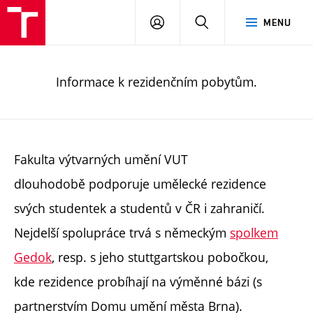
PŘIHLÁSIT
HLEDAT
MENU
SE
Informace k rezidenčním pobytům.
Fakulta výtvarných umění VUT
dlouhodobě podporuje umělecké rezidence
svých studentek a studentů v ČR i zahraničí.
Nejdelší spolupráce trvá s německým
spolkem
Gedok
, resp. s jeho stuttgartskou pobočkou,
kde rezidence probíhají na výměnné bázi (s
partnerstvím Domu umění města Brna).