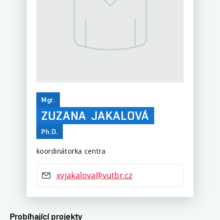
Mgr.
ZUZANA
JAKALOVÁ
Ph.D.
koordinátorka centra
xvjakalova@vutbr.cz
Probíhající projekty