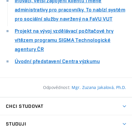
Inovaci, větší zapojení klientů i méně
administrativy pro pracovníky. To nabízí systém
pro sociální služby navržený na FaVU VUT
Projekt na vývoj vzdělávací počítačové hry
vítězem programu SIGMA Technologické
agentury ČR
Úvodní představení Centra výzkumu
Odpovědnost:
Mgr. Zuzana Jakalová, Ph.D.
CHCI STUDOVAT
Pojďte na FaVU
STUDUJI
Nabídka ateliérů