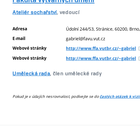
Ateliér sochařství
, vedoucí
Adresa
Údolní 244/53, Stránice, 60200, Brno
E-mail
gabriel@favu.vut.cz
Webové stránky
http://www.ffa.vutbr.cz/~gabriel
Webové stránky
http://www.ffa.vutbr.cz/~gabriel
Umělecká rada
, člen umělecké rady
Pokud je v údajích nesrovnalost, podívejte se do
častých otázek k viz