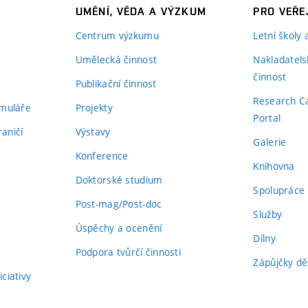
UMĚNÍ, VĚDA A VÝZKUM
PRO VEŘE
Centrum výzkumu
Letní školy
Umělecká činnost
Nakladatels
činnost
Publikační činnost
Research C
rmuláře
Projekty
Portal
aničí
Výstavy
Galerie
Konference
Knihovna
Doktorské studium
Spolupráce
Post-mag/Post-doc
Služby
Úspěchy a ocenění
Dílny
Podpora tvůrčí činnosti
Zápůjčky dě
ciativy