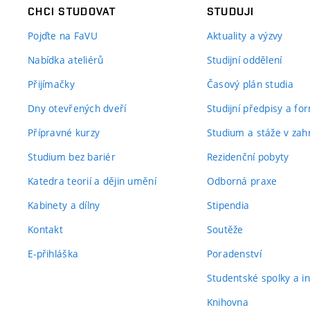
CHCI STUDOVAT
STUDUJI
Pojďte na FaVU
Aktuality a výzvy
Nabídka ateliérů
Studijní oddělení
Přijímačky
Časový plán studia
Dny otevřených dveří
Studijní předpisy a fo
Přípravné kurzy
Studium a stáže v zahr
Studium bez bariér
Rezidenční pobyty
Katedra teorií a dějin umění
Odborná praxe
Kabinety a dílny
Stipendia
Kontakt
Soutěže
E-přihláška
Poradenství
Studentské spolky a ini
Knihovna