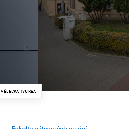
UMĚLECKÁ TVORBA
Fakulta výtvarných umění