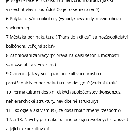
je to generace F1? Co jsou to nehybridní odrůdy? Jak si
vyšlechtit vlastní odrůdu? Co je to semenaření?)
6 Polykultury/monokultury (výhody/nevýhody, mezidruhová
spolupráce)
7 Městská permakultura („Transition cities“, samozásobitelství
balkónem, veřejná zeleň)
8 Zazimování zahrady (příprava na další sezónu, možnosti
samozásobitelství v zimě)
9 Cvičení – Jak vytvořit plán pro kultivaci prostoru
prostřednictvím permakulturního designu? (zadání úkolu)
10 Permakulturní design lidských společenstev (konsenzus,
nehierarchické struktury, neviditelné struktury)
11 Ekologie a aktivismus (Lze dosáhnout změny "zespod"?)
12. a 13. Návrhy permakulturního designu zvolených stanovišť
a jejich a konzultování.