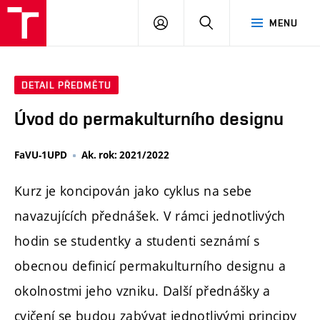
PŘIHLÁSIT
HLEDAT
MENU
SE
DETAIL PŘEDMĚTU
Úvod do permakulturního designu
FaVU-1UPD
Ak. rok: 2021/2022
Kurz je koncipován jako cyklus na sebe
navazujících přednášek. V rámci jednotlivých
hodin se studentky a studenti seznámí s
obecnou definicí permakulturního designu a
okolnostmi jeho vzniku. Další přednášky a
cvičení se budou zabývat jednotlivými principy