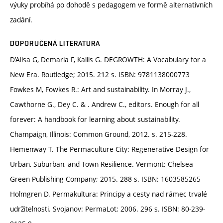
výuky probíhá po dohodě s pedagogem ve formě alternativních
zadání.
DOPORUČENÁ LITERATURA
D’Alisa G, Demaria F, Kallis G. DEGROWTH: A Vocabulary for a
New Era. Routledge; 2015. 212 s. ISBN: 9781138000773
Fowkes M, Fowkes R.: Art and sustainability. In Morray J.,
Cawthorne G., Dey C. & . Andrew C., editors. Enough for all
forever: A handbook for learning about sustainability.
Champaign, Illinois: Common Ground, 2012. s. 215-228.
Hemenway T. The Permaculture City: Regenerative Design for
Urban, Suburban, and Town Resilience. Vermont: Chelsea
Green Publishing Company; 2015. 288 s. ISBN: 1603585265
Holmgren D. Permakultura: Principy a cesty nad rámec trvalé
udržitelnosti. Svojanov: PermaLot; 2006. 296 s. ISBN: 80-239-