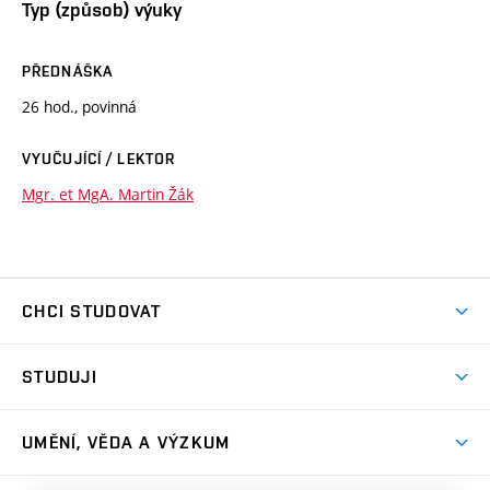
Typ (způsob) výuky
PŘEDNÁŠKA
26 hod., povinná
VYUČUJÍCÍ / LEKTOR
Mgr. et MgA. Martin Žák
CHCI STUDOVAT
Pojďte na FaVU
STUDUJI
Nabídka ateliérů
Aktuality a výzvy
Přijímačky
UMĚNÍ, VĚDA A VÝZKUM
Studijní oddělení
Dny otevřených dveří
Centrum výzkumu