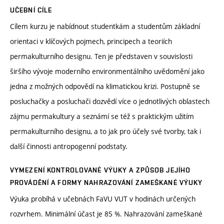
UČEBNÍ CÍLE
Cílem kurzu je nabídnout studentkám a studentům základní
orientaci v klíčových pojmech, principech a teoriích
permakulturního designu. Ten je představen v souvislosti
širšího vývoje moderního environmentálního uvědomění jako
jedna z možných odpovědí na klimatickou krizi. Postupně se
posluchačky a posluchači dozvědí více o jednotlivých oblastech
zájmu permakultury a seznámí se též s praktickým užitím
permakulturního designu, a to jak pro účely své tvorby, tak i
další činnosti antropogenní podstaty.
VYMEZENÍ KONTROLOVANÉ VÝUKY A ZPŮSOB JEJÍHO
PROVÁDĚNÍ A FORMY NAHRAZOVÁNÍ ZAMEŠKANÉ VÝUKY
Výuka probíhá v učebnách FaVU VUT v hodinách určených
rozvrhem. Minimální účast je 85 %. Nahrazování zameškané