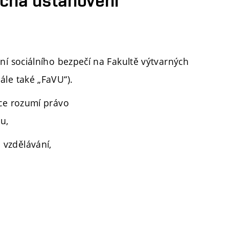
ní sociálního bezpečí na Fakultě výtvarných
le také „FaVU“).
ice rozumí právo
u,
 vzdělávání,