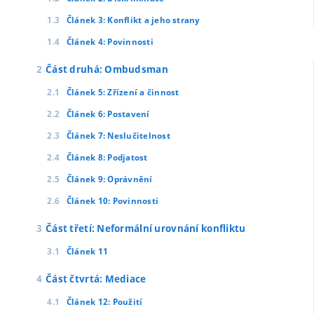
Článek 3: Konflikt a jeho strany
Článek 4: Povinnosti
Část druhá: Ombudsman
Článek 5: Zřízení a činnost
Článek 6: Postavení
Článek 7: Neslučitelnost
Článek 8: Podjatost
Článek 9: Oprávnění
Článek 10: Povinnosti
Část třetí: Neformální urovnání konfliktu
Článek 11
Část čtvrtá: Mediace
Článek 12: Použití