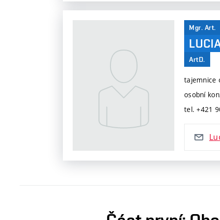
Mgr. Art.
LUCI
ArtD.
tajemnice
osobní kon
tel. +421 
Lu
Část první: Ob