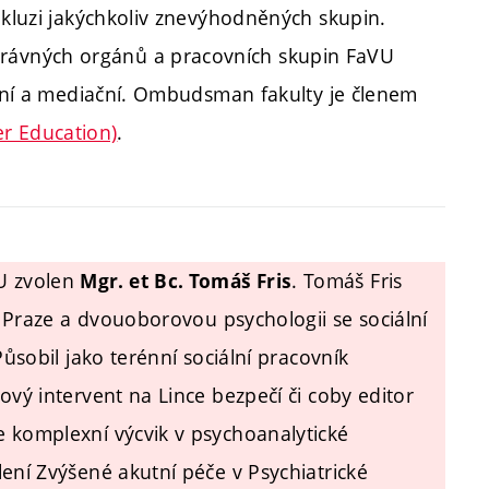
nkluzi jakýchkoliv znevýhodněných skupin.
rávných orgánů a pracovních skupin FaVU
vační a mediační. Ombudsman fakulty je členem
r Education)
.
U zvolen
. Tomáš Fris
Mgr. et Bc. Tomáš Fris
 v Praze a dvouoborovou psychologii se sociální
Působil jako terénní sociální pracovník
ový intervent na Lince bezpečí či coby editor
e komplexní výcvik v psychoanalytické
ení Zvýšené akutní péče v Psychiatrické