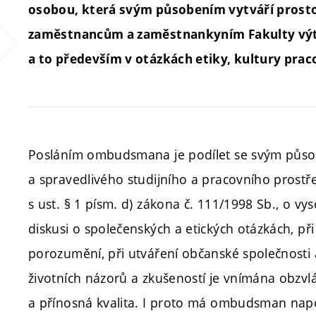
osobou, která svým působením vytváří prosto
zaměstnancům a zaměstnankyním Fakulty výtv
a to především v otázkách etiky, kultury prac
Posláním ombudsmana je podílet se svým působ
a spravedlivého studijního a pracovního prostř
s ust. § 1 písm. d) zákona č. 111/1998 Sb., o vys
diskusi o společenských a etických otázkách, př
porozumění, při utváření občanské společnosti a
životních názorů a zkušeností je vnímána obzvl
a přínosná kvalita. I proto má ombudsman napo