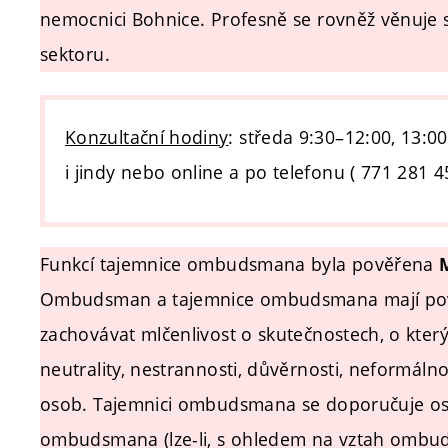
nemocnici Bohnice. Profesně se rovněž věnuje s
sektoru.
Konzultační hodiny
: středa 9:30–12:00, 13:0
i jindy nebo online a po telefonu (
771 281 4
Funkcí tajemnice ombudsmana byla pověřena
Ombudsman a tajemnice ombudsmana mají povin
zachovávat mlčenlivost o skutečnostech, o kterýc
neutrality, nestrannosti, důvěrnosti, neformál
osob. Tajemnici ombudsmana se doporučuje oslo
ombudsmana (lze-li, s ohledem na vztah ombud