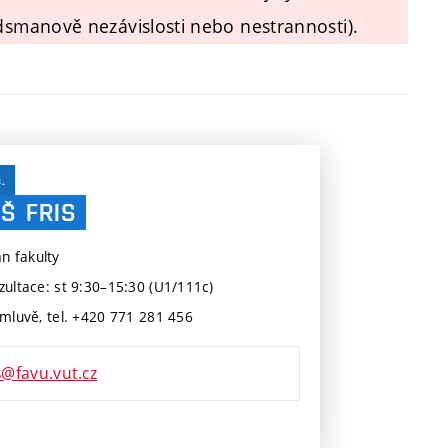
smanově nezávislosti nebo nestrannosti).
.
ÁŠ
FRIS
 fakulty
zultace: st 9:30–15:30 (U1/111c)
omluvě, tel. +420
771 281 456
is@favu.vut.cz