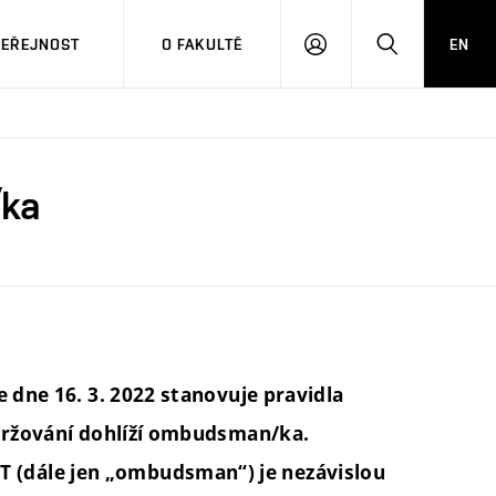
VEŘEJNOST
O FAKULTĚ
EN
PŘIHLÁSIT
HLEDAT
SE
/ka
e dne 16. 3. 2022 stanovuje pravidla
održování dohlíží ombudsman/ka.
(dále jen „ombudsman“) je nezávislou