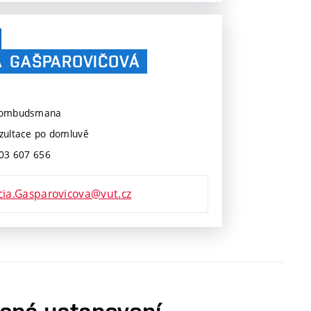
A
GAŠPAROVIČOVÁ
 ombudsmana
zultace po domluvě
903 607 656
cia.Gasparovicova@vut.cz
ecná ustanovení