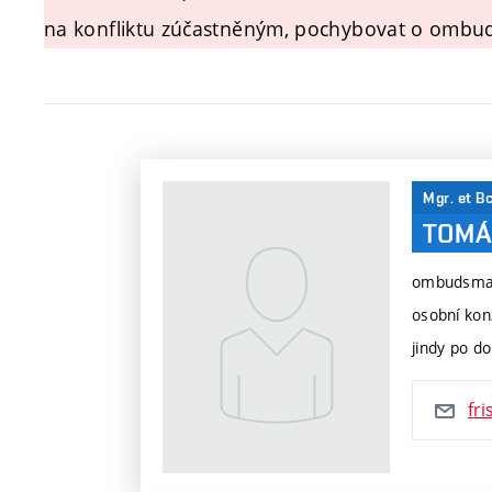
na konfliktu zúčastněným, pochybovat o ombud
Mgr. et Bc
TOM
ombudsman
osobní kon
jindy po d
fr