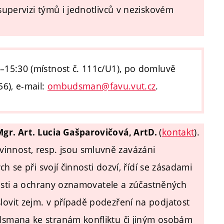
upervizi týmů i jednotlivců v neziskovém
0–15:30 (místnost č. 111c/U1), po domluvě
56
), e-mail:
ombudsman@favu.vut.cz
.
(
kontakt
).
Mgr. Art. Lucia Gašparovičová, ArtD.
nost, resp. jsou smluvně zavázáni
h se při svojí činnosti dozví, řídí se zásadami
nosti a ochrany oznamovatele a zúčastněných
vit zejm. v případě podezření na podjatost
smana ke stranám konfliktu či jiným osobám