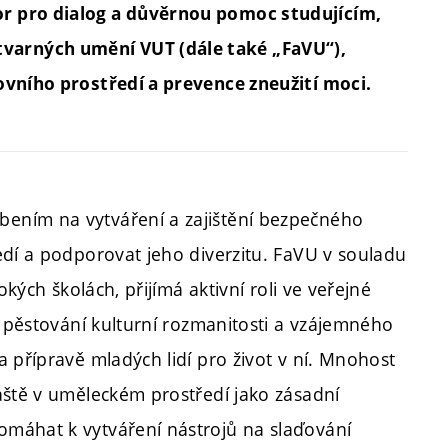
r pro dialog a důvěrnou pomoc studujícím,
arných umění VUT (dále také „FaVU“),
ovního prostředí a prevence zneužití moci.
ením na vytváření a zajištění bezpečného
edí a podporovat jeho diverzitu. FaVU v souladu
okých školách, přijímá aktivní roli ve veřejné
i pěstování kulturní rozmanitosti a vzájemného
 přípravě mladých lidí pro život v ní. Mnohost
áště v uměleckém prostředí jako zásadní
máhat k vytváření nástrojů na slaďování