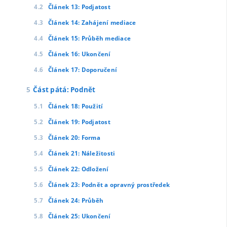
Článek 13: Podjatost
Článek 14: Zahájení mediace
Článek 15: Průběh mediace
Článek 16: Ukončení
Článek 17: Doporučení
Část pátá: Podnět
Článek 18: Použití
Článek 19: Podjatost
Článek 20: Forma
Článek 21: Náležitosti
Článek 22: Odložení
Článek 23: Podnět a opravný prostředek
Článek 24: Průběh
Článek 25: Ukončení