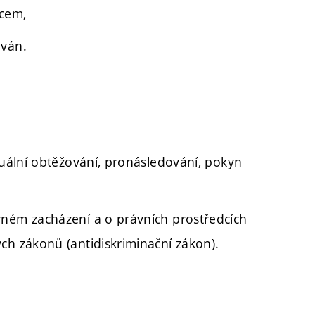
ncem,
ován.
xuální obtěžování, pronásledování, pokyn
vném zacházení a o právních prostředcích
ch zákonů (antidiskriminační zákon).