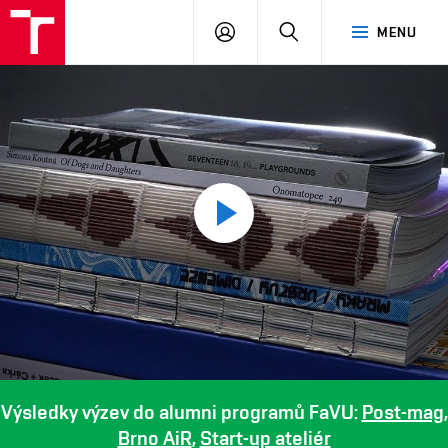
PŘIHLÁSIT
HLEDAT
MENU
SE
Play
video
Výsledky výzev do alumni programů FaVU:
Post-mag
,
Brno AiR
,
Start-up ateliér