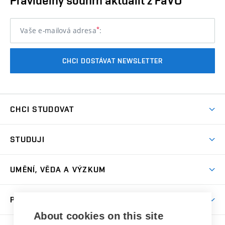
Pravidelný souhrn aktualit z FaVU
*
Vaše e-mailová adresa
:
CHCI DOSTÁVAT NEWSLETTER
CHCI STUDOVAT
Pojďte na FaVU
STUDUJI
Nabídka ateliérů
Aktuality a výzvy
Přijímačky
UMĚNÍ, VĚDA A VÝZKUM
Studijní oddělení
Dny otevřených dveří
Centrum výzkumu
Časový plán studia
PRO VEŘEJNOST
Přípravné kurzy
Umělecká činnost
Studijní předpisy a formuláře
About cookies on this site
Studium bez bariér
Letní školy a semestrální kurzy