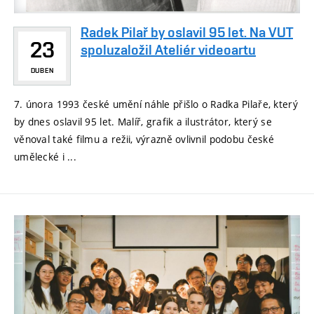
Radek Pilař by oslavil 95 let. Na VUT
23
spoluzaložil Ateliér videoartu
DUBEN
7. února 1993 české umění náhle přišlo o Radka Pilaře, který
by dnes oslavil 95 let. Malíř, grafik a ilustrátor, který se
věnoval také filmu a režii, výrazně ovlivnil podobu české
umělecké i ...