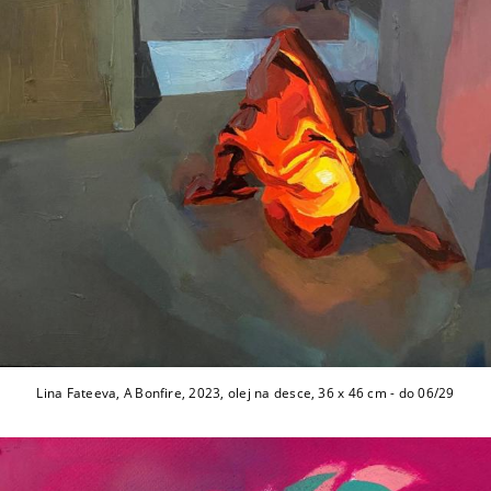
Lina Fateeva, A Bonfire, 2023, olej na desce, 36 x 46 cm - do 06/29