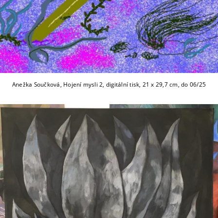
Anežka Součková, Hojení mysli 2, digitální tisk, 21 x 29,7 cm, do 06/25