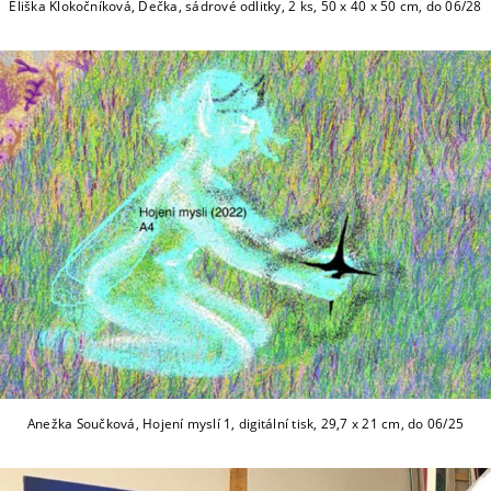
Eliška Klokočníková, Dečka, sádrové odlitky, 2 ks, 50 x 40 x 50 cm, do 06/28
Anežka Součková, Hojení myslí 1, digitální tisk, 29,7 x 21 cm, do 06/25