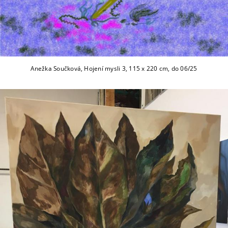
Anežka Součková, Hojení mysli 3, 115 x 220 cm, do 06/25