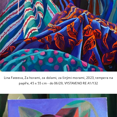
Lina Fateeva, Za horami, za dolami, za širými morami, 2023, tempera na
papíře, 45 x 55 cm - do 06/29, VYSTAVENO RE A1/132