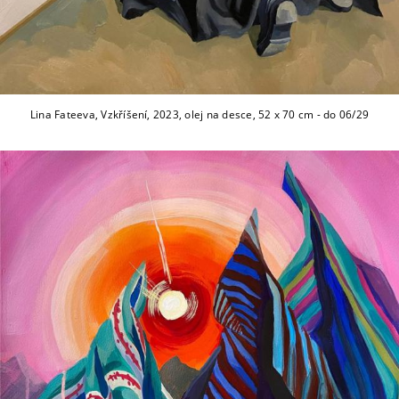
Lina Fateeva, Vzkříšení, 2023, olej na desce, 52 x 70 cm - do 06/29