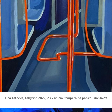
Lina Fateeva, Labyrint, 2022, 23 x 46 cm, tempera na papíře - do 06/29