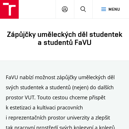
PŘIHLÁSIT
HLEDAT
MENU
SE
Zápůjčky uměleckých děl studentek
a studentů FaVU
FaVU nabízí možnost zápůjčky uměleckých děl
svých studentek a studentů (nejen) do dalších
prostor VUT. Touto cestou chceme přispět
k estetizaci a kultivaci pracovních
i reprezentačních prostor univerzity a zlepšit
tak pracovní prostředí svých kolegyní a kolegů.