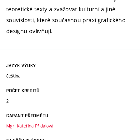
teoretické texty a zvažovat kulturní a jiné
souvislosti, které současnou praxi grafického
designu ovlivňují.
JAZYK VÝUKY
čeština
POČET KREDITŮ
2
GARANT PŘEDMĚTU
Mgr. Kateřina Přidalová