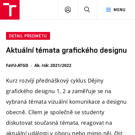
PŘIHLÁSIT
HLEDAT
MENU
SE
DETAIL PŘEDMĚTU
Aktuální témata grafického designu
FaVU-ATGD
Ak. rok: 2021/2022
Kurz rozvíjí přednáškový cyklus Dějiny
grafického designu 1, 2 a zaměřuje se na
vybraná témata vizuální komunikace a designu
obecně. Cílem je společně se studenty
diskutovat současná témata, reagovat na
aktuální události v oboru nebo mimo něj, číst