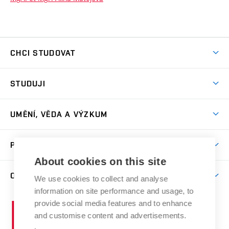
CHCI STUDOVAT
Pojďte na FaVU
STUDUJI
Nabídka ateliérů
Aktuality a výzvy
Přijímačky
UMĚNÍ, VĚDA A VÝZKUM
Studijní oddělení
Dny otevřených dveří
Centrum výzkumu
Časový plán studia
PRO VEŘEJNOST
Přípravné kurzy
Umělecká činnost
Studijní předpisy a formuláře
About cookies on this site
Studium bez bariér
Letní školy a semestrální kurzy
Publikační činnost
O FAKULTĚ
Studium a stáže v zahraničí
We use cookies to collect and analyse
Katedra teorií a dějin umění
Nakladatelská a vydavatelská činnost
Projekty
information on site performance and usage, to
Rezidenční pobyty
Aktuality
Kabinety a dílny
Research Catalogue
provide social media features and to enhance
Vysoké
Výstavy
Odborná praxe
Portal
Informační tabule
and customise content and advertisements.
Kontakt
učení
Konference