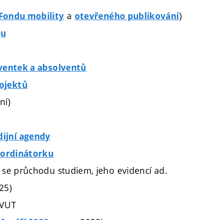
a
)
Fondu mobility
otevřeného publikování
gu
lventek a absolventů
ojektů
ní)
ijní agendy
ordinátorku
í se průchodu studiem, jeho evidencí ad.
25)
 VUT