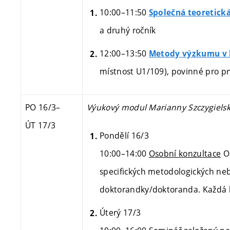
10:00–11:50
Společná teoretick
a druhý ročník
12:00–13:50
Metody výzkumu v h
místnost U1/109), povinné pro pr
PO 16/3
–
Výukový modul Marianny Szczygielsk
ÚT 17/3
Pondělí 16/3
10:00–14:00
Osobní konzultace
Os
specifických metodologických ne
doktorandky/doktoranda. Každá k
Úterý 17/3