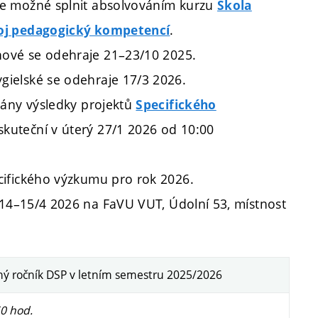
e možné splnit absolvováním kurzu
Škola
.
oj pedagogický kompetencí
nové
se odehraje 21–23/10 2025.
gielské
se odehraje 17/3 2026.
vány výsledky projektů
Specifického
uskuteční v úterý 27/1 2026 od 10:00
ifického výzkumu pro rok 2026.
 14
–
15/4 2026 na FaVU VUT, Údolní 53, místnost
ý ročník DSP v letním semestru 2025/2026
50 hod.