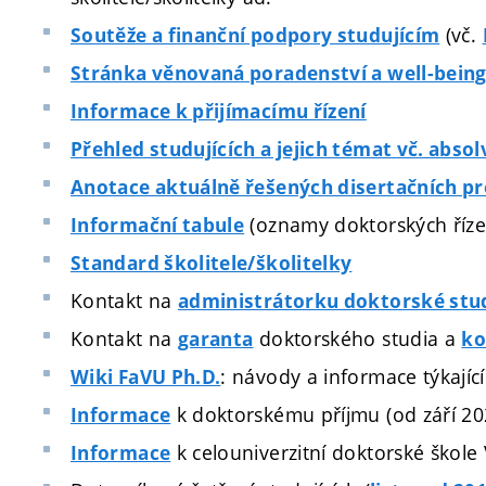
(vč.
Soutěže a finanční podpory studujícím
Stránka věnovaná poradenství a well-bein
Informace k přijímacímu řízení
Přehled studujících a jejich témat vč. abso
Anotace aktuálně řešených disertačních pr
(oznamy doktorských říze
Informační tabule
Standard školitele/školitelky
Kontakt na
administrátorku doktorské stud
Kontakt na
doktorského studia a
garanta
ko
: návody a informace týkajíc
Wiki FaVU Ph.D.
k doktorskému příjmu (od září 20
Informace
k celouniverzitní doktorské škole
Informace