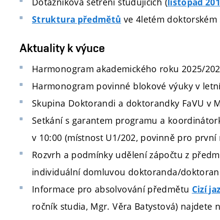
Dotazníková šetření studujících (
listopad 20
ve 4letém doktorském 
Struktura předmětů
Aktuality k výuce
Harmonogram akademického roku 2025/202
Harmonogram povinné blokové výuky v letní
Skupina Doktorandi a doktorandky FaVU v 
Setkání s garantem programu a koordinátor
v 10:00 (místnost U1/202, povinně pro první r
Rozvrh a podmínky udělení zápočtu z předm
individuální domluvou doktoranda/doktorand
Informace pro absolvování předmětu
Cizí j
ročník studia, Mgr. Věra Batystová) najdete 