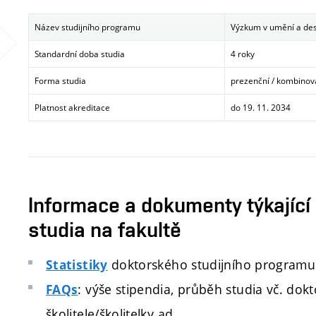
Název studijního programu
Výzkum v umění a desi
Standardní doba studia
4 roky
Forma studia
prezenční / kombino
Platnost akreditace
do 19. 11. 2034
Informace a dokumenty týkající
studia na fakultě
doktorského studijního programu
Statistiky
: výše stipendia, průběh studia vč. do
FAQs
školitele/školitelky ad.