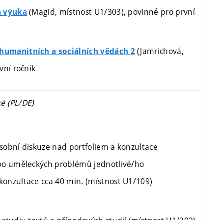
(Magid, místnost U1/303), povinné pro první
á výuka
(Jamrichová,
umanitních a sociálních vědách 2
vní ročník
é (PL/DE)
obní diskuze nad portfoliem a konzultace
bo uměleckých problémů jednotlivé/ho
onzultace cca 40 min. (
místnost U1/109)