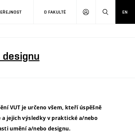
VEŘEJNOST
O FAKULTĚ
EN
PŘIHLÁSIT
HLEDAT
SE
 designu
ní VUT je určeno všem, kteří úspěšně
a jejich výsledky v praktické a/nebo
lasti umění a/nebo designu.