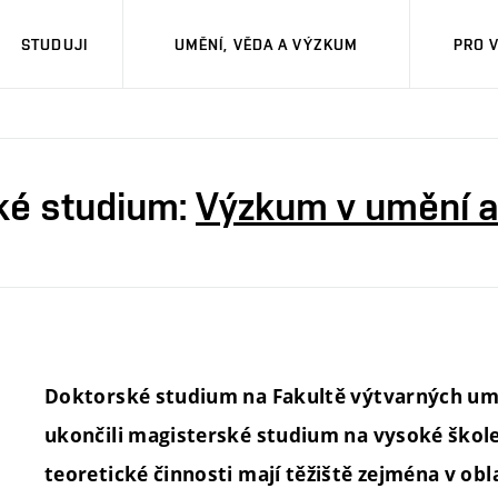
STUDUJI
UMĚNÍ, VĚDA A VÝZKUM
PRO 
ké studium:
Výzkum v umění a
Doktorské studium na Fakultě výtvarných umě
ukončili magisterské studium na vysoké škole 
teoretické činnosti mají těžiště zejména v ob