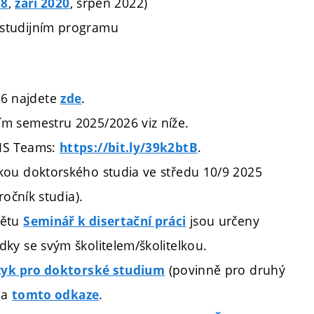
,
, srpen 2022)
18
září 2020
studijním programu
6 najdete
.
zde
m semestru 2025/2026 viz níže.
MS Teams:
.
https://bit.ly/39k2btB
kou doktorského studia ve středu 10/9 2025
očník studia).
ětu
jsou určeny
Seminář k disertační práci
ky se svým školitelem/školitelkou.
(povinně pro druhý
azyk pro doktorské studium
na
.
tomto odkaze