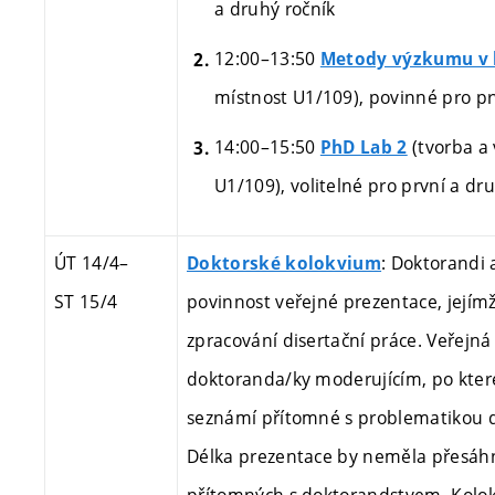
a druhý ročník
12:00–13:50
Metody výzkumu v h
místnost U1/109),
povinné pro pr
14:00–15:50
(tvorba a
PhD Lab 2
U1/109), volitelné
pro první a dru
ÚT 14/4
–
: Doktorandi
Doktorské kolokvium
ST 15/4
povinnost veřejné prezentace, jejímž
zpracování disertační práce. Veřejn
doktoranda/ky moderujícím, po které
seznámí přítomné s problematikou d
Délka prezentace by neměla přesáhno