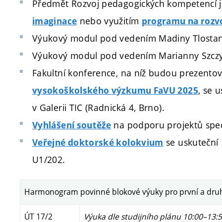
Předmět Rozvoj pedagogických kompetencí j
nebo využitím
imaginace
programu na rozv
Výukový modul pod vedením
Madiny Tlosta
Výukový modul pod vedením Marianny Szczy
Fakultní konference, na níž budou prezento
, se 
vysokoškolského výzkumu FaVU 2025
v Galerii TIC (Radnická 4, Brno).
na podporu projektů spec
Vyhlášení soutěže
se uskuteční
Veřejné doktorské kolokvium
U1/202.
Harmonogram povinné blokové výuky pro první a druh
ÚT 17/2
Výuka dle studijního plánu 10:00–13: