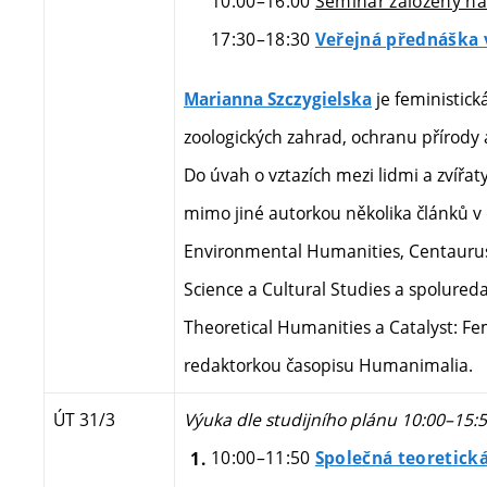
10:00–16:00
Seminář založený na 
17:30
–18:30
Veřejná přednáška v
je feministick
Marianna Szczygielska
zoologických zahrad, ochranu přírody 
Do úvah o vztazích mezi lidmi a zvířaty
mimo jiné autorkou několika článků v č
Environmental Humanities, Centaurus -
Science a Cultural Studies a spolureda
Theoretical Humanities a Catalyst: Fe
redaktorkou časopisu Humanimalia.
ÚT 31/3
Výuka dle studijního plánu 10:00–15:
10:00–11:50
Společná teoretick