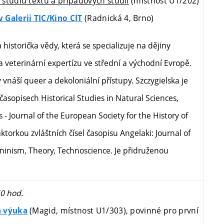
studiu textů a případových studií
(místnost U1/202)
(Radnická 4, Brno)
 Galerii TIC/Kino CIT
á historička vědy, která se specializuje na dějiny
a veterinární expertízu ve střední a východní Evropě.
 vnáší queer a dekoloniální přístupy. Szczygielska je
asopisech Historical Studies in Natural Sciences,
 Journal of the European Society for the History of
ktorkou zvláštních čísel časopisu Angelaki: Journal of
minism, Theory, Technoscience. Je přidruženou
50 hod.
(Magid, místnost U1/303), povinné
pro první
á výuka