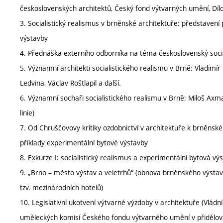
československých architektů, Český fond výtvarných umění, Dílo
3. Socialistický realismus v brněnské architektuře: představení
výstavby
4. Přednáška externího odborníka na téma československý socia
5. Významní architekti socialistického realismu v Brně: Vladimír
Ledvina, Václav Roštlapil a další.
6. Významní sochaři socialistického realismu v Brně: Miloš Axman 
linie)
7. Od Chruščovovy kritiky ozdobnictví v architektuře k brněnsk
příklady experimentální bytové výstavby
8. Exkurze I: socialistický realismus a experimentální bytová vý
9. „Brno – město výstav a veletrhů“ (obnova brněnského výstavi
tzv. mezinárodních hotelů)
10. Legislativní ukotvení výtvarné výzdoby v architektuře (Vládn
uměleckých komisí Českého fondu výtvarného umění v přidělov