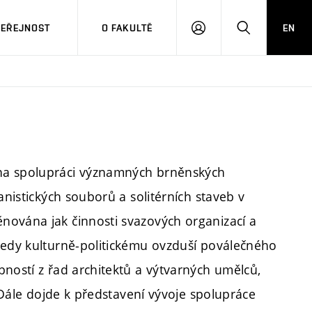
VEŘEJNOST
O FAKULTĚ
EN
PŘIHLÁSIT
HLEDAT
SE
na spolupráci významných brněnských
anistických souborů a solitérních staveb v
nována jak činnosti svazových organizací a
tedy kulturně-politickému ovzduší poválečného
bností z řad architektů a výtvarných umělců,
. Dále dojde k představení vývoje spolupráce