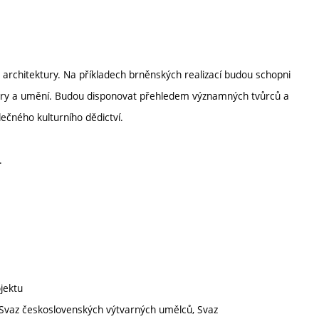
a architektury. Na příkladech brněnských realizací budou schopni
ektury a umění. Budou disponovat přehledem významných tvůrců a
ečného kulturního dědictví.
.
jektu
i (Svaz československých výtvarných umělců, Svaz