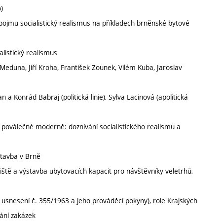
)
 pojmu socialistický realismus na příkladech brněnské bytové
listický realismus
 Meduna, Jiří Kroha, František Zounek, Vilém Kuba, Jaroslav
a Konrád Babraj (politická linie), Sylva Lacinová (apolitická
é poválečné moderně: doznívání socialistického realismu a
stavba v Brně
ště a výstavba ubytovacích kapacit pro návštěvníky veletrhů,
í usnesení č. 355/1963 a jeho prováděcí pokyny), role Krajských
ání zakázek