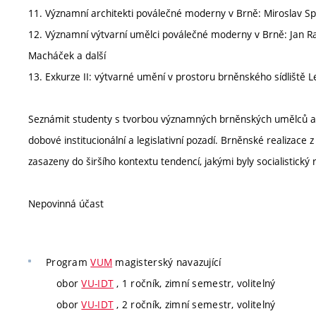
11. Významní architekti poválečné moderny v Brně: Miroslav Spur
12. Významní výtvarní umělci poválečné moderny v Brně: Jan Rajli
Macháček a další
13. Exkurze II: výtvarné umění v prostoru brněnského sídliště 
Seznámit studenty s tvorbou významných brněnských umělců a ar
dobové institucionální a legislativní pozadí. Brněnské realizace
zasazeny do širšího kontextu tendencí, jakými byly socialistick
Nepovinná účast
Program
VUM
magisterský navazující
obor
VU-IDT
, 1 ročník, zimní semestr, volitelný
obor
VU-IDT
, 2 ročník, zimní semestr, volitelný