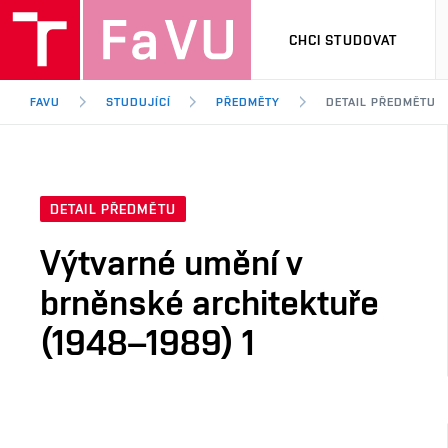
CHCI STUDOVAT
FAVU
STUDUJÍCÍ
PŘEDMĚTY
DETAIL PŘEDMĚTU
DETAIL PŘEDMĚTU
Výtvarné umění v
brněnské architektuře
(1948–1989) 1