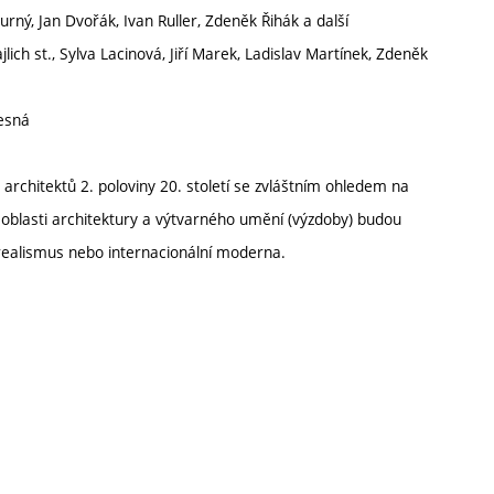
ný, Jan Dvořák, Ivan Ruller, Zdeněk Řihák a další
ch st., Sylva Lacinová, Jiří Marek, Ladislav Martínek, Zdeněk
Lesná
chitektů 2. poloviny 20. století se zvláštním ohledem na
 z oblasti architektury a výtvarného umění (výzdoby) budou
ý realismus nebo internacionální moderna.