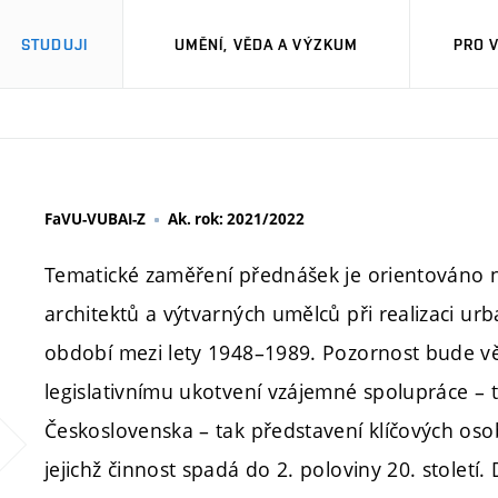
STUDUJI
UMĚNÍ, VĚDA A VÝZKUM
PRO 
FaVU-VUBAI-Z
Ak. rok: 2021/2022
Tematické zaměření přednášek je orientováno 
architektů a výtvarných umělců při realizaci urb
období mezi lety 1948–1989. Pozornost bude vě
legislativnímu ukotvení vzájemné spolupráce – 
Československa – tak představení klíčových oso
jejichž činnost spadá do 2. poloviny 20. století