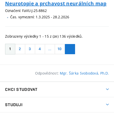
Neurotopie a prchavost neurálních map
Označení: FaVU-J-25-8862
Čas. vymezení: 1.3.2025 - 28.2.2026
Zobrazeny výsledky 1 - 15 z (ze) 136 výsledků.
1
2
3
4
…
10
Odpovědnost:
Mgr. Šárka Svobodová, Ph.D.
CHCI STUDOVAT
Pojďte na FaVU
STUDUJI
Nabídka ateliérů