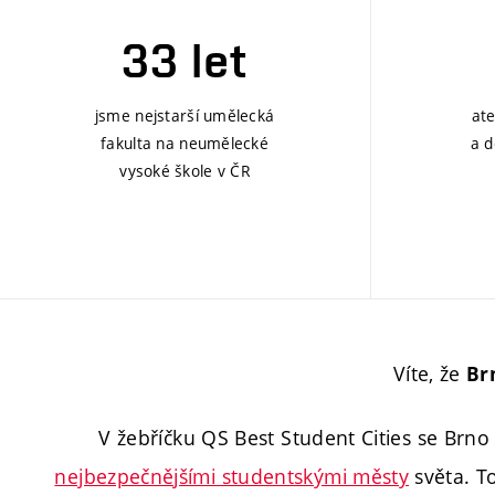
33 let
jsme nejstarší umělecká
ate
fakulta na neumělecké
a d
vysoké škole v ČR
Víte, že
Br
V žebříčku QS Best Student Cities
se Brno 
nejbezpečnějšími studentskými městy
světa. T