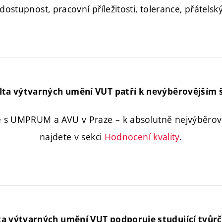
 dostupnost, pracovní příležitosti, tolerance, přátel
lta výtvarných umění VUT patří k nevýběrovějším 
ě s UMPRUM a AVU v Praze – k absolutně nejvýběrově
najdete v sekci
Hodnocení kvality
.
ta výtvarných umění VUT podporuje studující tvůrč