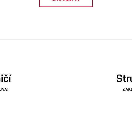
ičí
Str
OVAT
ZÁK