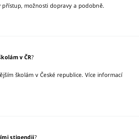
ský přístup, možnosti dopravy a podobně.
?
školám v ČR
jším školám v České republice. Více informací
?
ími stipendii