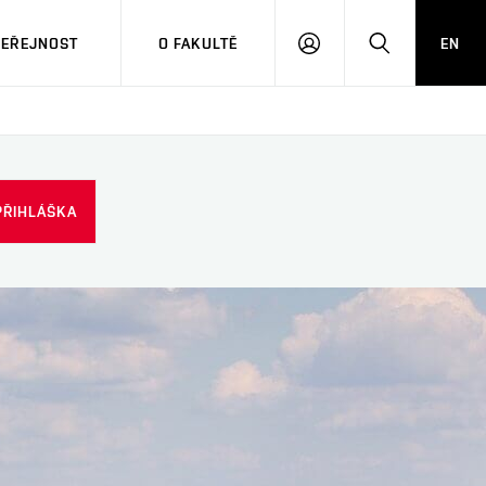
VEŘEJNOST
O FAKULTĚ
EN
PŘIHLÁSIT
HLEDAT
SE
PŘIHLÁŠKA