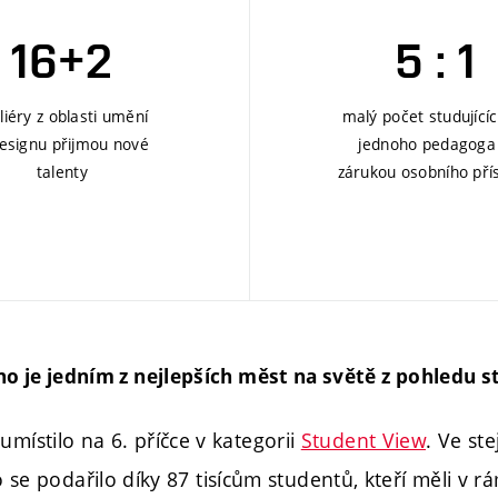
16+2
5 : 1
liéry z oblasti umění
malý počet studující
esignu přijmou nové
jednoho pedagoga 
talenty
zárukou osobního pří
no je jedním z nejlepších měst na světě z pohledu s
umístilo na 6. příčce v kategorii
Student View
. Ve st
o se podařilo díky 87 tisícům studentů, kteří měli v