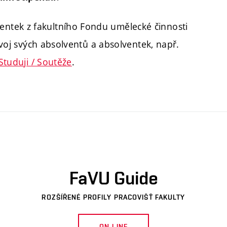
entek z fakultního Fondu umělecké činnosti
voj svých absolventů a absolventek, např.
Studuji / Soutěže
.
FaVU Guide
ROZŠÍŘENÉ PROFILY PRACOVIŠŤ FAKULTY
ON-LINE