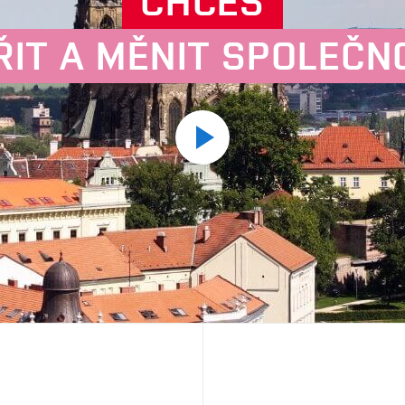
CHCEŠ
ŘIT A MĚNIT SPOLEČN
Přehrát
video