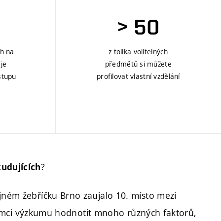
> 50
ch na
z tolika volitelných
je
předmětů si můžete
stupu
profilovat vlastní vzdělání
?
tudujících
ejném žebříčku Brno zaujalo 10. místo mezi
 rámci výzkumu hodnotit mnoho různých faktorů,