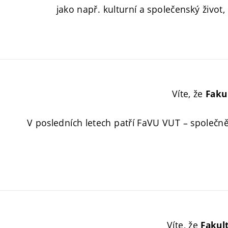
jako např. kulturní a společenský život,
Víte, že
Faku
V posledních letech patří FaVU VUT – společn
Víte, že
Fakul