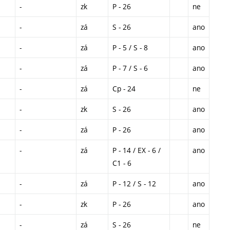
-
zk
P - 26
ne
-
zá
S - 26
ano
-
zá
P - 5 / S - 8
ano
-
zá
P - 7 / S - 6
ano
-
zá
Cp - 24
ne
-
zk
S - 26
ano
-
zá
P - 26
ano
-
zá
P - 14 / EX - 6 /
ano
C1 - 6
-
zá
P - 12 / S - 12
ano
-
zk
P - 26
ano
-
zá
S - 26
ne