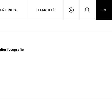
VEŘEJNOST
O FAKULTĚ
EN
PŘIHLÁSIT
HLEDAT
SE
liér fotografie