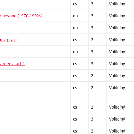
cs
3
Volitelný
nd beyond (1970-1990s)
en
3
Volitelný
en
3
Volitelný
m v praxi
cs
2
Volitelný
en
3
Volitelný
w media art 1
cs
3
Volitelný
cs
2
Volitelný
cs
2
Volitelný
cs
2
Volitelný
cs
3
Volitelný
cs
2
Volitelný