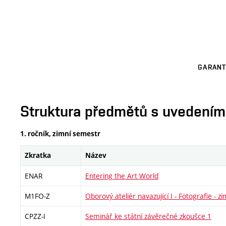
GARANT
Struktura předmětů s uvedením E
1. ročník, zimní semestr
Zkratka
Název
ENAR
Entering the Art World
M1FO-Z
Oborový ateliér navazující I - Fotografie - zi
CPZZ-I
Seminář ke státní závěrečné zkoušce 1