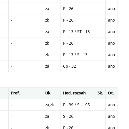
-
zá
P - 26
ano
-
zk
P - 26
ano
-
zá
P - 13 / ST - 13
ano
-
zk
P - 26
ano
-
zk
P - 13 / S - 13
ano
-
zá
Cp - 32
ano
Prof.
Uk.
Hod. rozsah
Sk.
Ot.
-
zá,zk
P - 39 / S - 195
ano
-
zá
S - 26
ano
-
zk
P - 26
ano