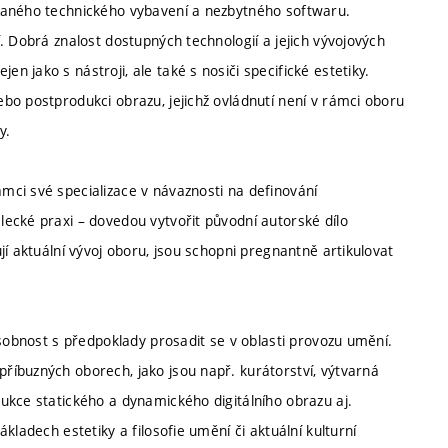
vaného technického vybavení a nezbytného softwaru.
. Dobrá znalost dostupných technologií a jejich vývojových
 jako s nástroji, ale také s nosiči specifické estetiky.
bo postprodukci obrazu, jejichž ovládnutí není v rámci oboru
y.
ci své specializace v návaznosti na definování
ecké praxi – dovedou vytvořit původní autorské dílo
í aktuální vývoj oboru, jsou schopni pregnantně artikulovat
osobnost s předpoklady prosadit se v oblasti provozu umění.
íbuzných oborech, jako jsou např. kurátorství, výtvarná
ukce statického a dynamického digitálního obrazu aj.
kladech estetiky a filosofie umění či aktuální kulturní