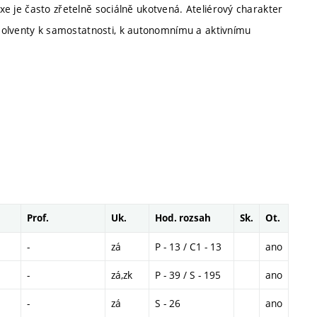
axe je často zřetelně sociálně ukotvená. Ateliérový charakter
solventy k samostatnosti, k autonomnímu a aktivnímu
Prof.
Uk.
Hod. rozsah
Sk.
Ot.
-
zá
P - 13 / C1 - 13
ano
-
zá,zk
P - 39 / S - 195
ano
-
zá
S - 26
ano