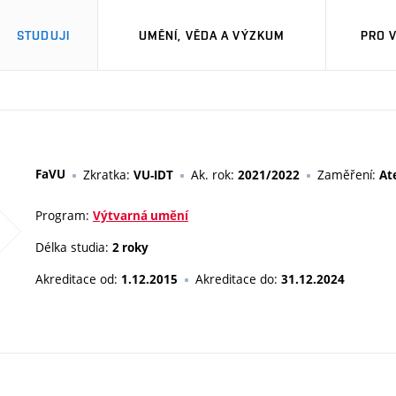
STUDUJI
UMĚNÍ, VĚDA A VÝZKUM
PRO 
FaVU
Zkratka:
Ak. rok:
Zaměření:
VU-IDT
2021/2022
Ate
Program:
Výtvarná umění
Délka studia:
2 roky
Akreditace od:
Akreditace do:
1.12.2015
31.12.2024