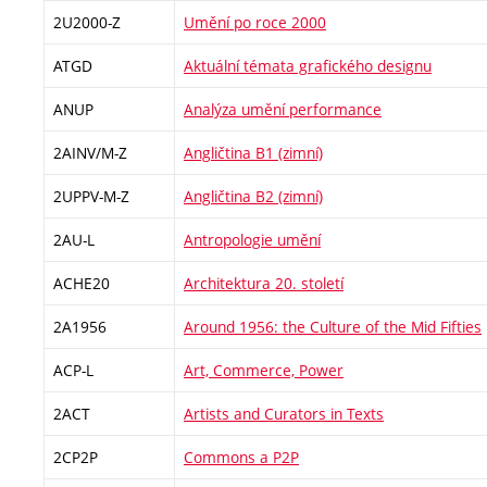
2U2000-Z
Umění po roce 2000
ATGD
Aktuální témata grafického designu
ANUP
Analýza umění performance
2AINV/M-Z
Angličtina B1 (zimní)
2UPPV-M-Z
Angličtina B2 (zimní)
2AU-L
Antropologie umění
ACHE20
Architektura 20. století
2A1956
Around 1956: the Culture of the Mid Fifties
ACP-L
Art, Commerce, Power
2ACT
Artists and Curators in Texts
2CP2P
Commons a P2P