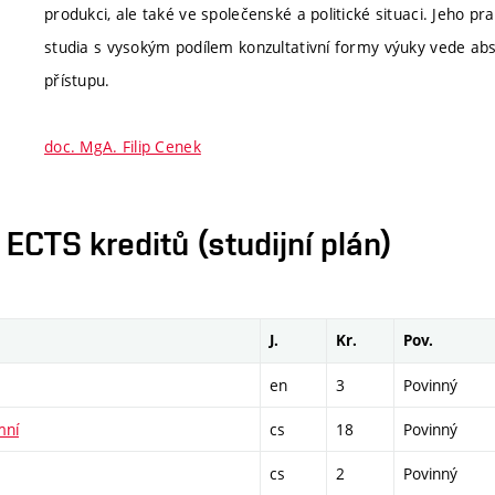
produkci, ale také ve společenské a politické situaci. Jeho pr
studia s vysokým podílem konzultativní formy výuky vede ab
přístupu.
doc. MgA. Filip Cenek
CTS kreditů (studijní plán)
J.
Kr.
Pov.
en
3
Povinný
mní
cs
18
Povinný
cs
2
Povinný