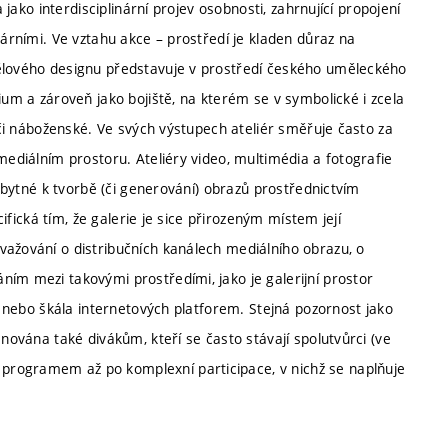
 jako interdisciplinární projev osobnosti, zahrnující propojení
rárními. Ve vztahu akce – prostředí je kladen důraz na
tělového designu představuje v prostředí českého uměleckého
ium a zároveň jako bojiště, na kterém se v symbolické i zcela
é či náboženské. Ve svých výstupech ateliér směřuje často za
mediálním prostoru. Ateliéry video, multimédia a fotografie
ezbytné k tvorbě (či generování) obrazů prostřednictvím
cifická tím, že galerie je sice přirozeným místem její
važování o distribučních kanálech mediálního obrazu, o
ím mezi takovými prostředími, jako je galerijní prostor
e) nebo škála internetových platforem. Stejná pozornost jako
ěnována také divákům, kteří se často stávají spolutvůrci (ve
programem až po komplexní participace, v nichž se naplňuje