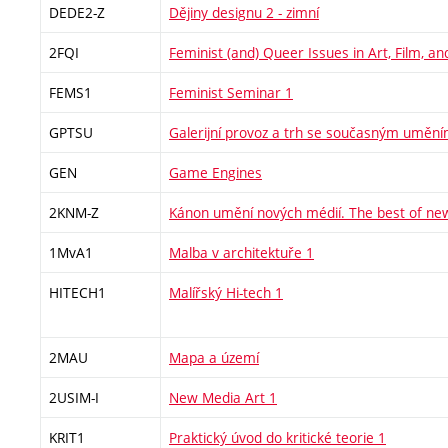
DEDE2-Z
Dějiny designu 2 - zimní
2FQI
Feminist (and) Queer Issues in Art, Film, a
FEMS1
Feminist Seminar 1
GPTSU
Galerijní provoz a trh se současným umění
GEN
Game Engines
2KNM-Z
Kánon umění nových médií. The best of ne
1MvA1
Malba v architektuře 1
HITECH1
Malířský Hi-tech 1
2MAU
Mapa a území
2USIM-I
New Media Art 1
KRIT1
Praktický úvod do kritické teorie 1