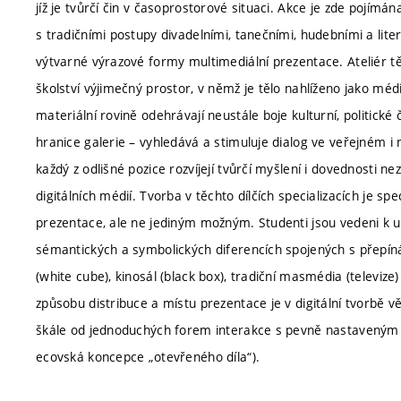
jíž je tvůrčí čin v časoprostorové situaci. Akce je zde pojímána
s tradičními postupy divadelními, tanečními, hudebními a lite
výtvarné výrazové formy multimediální prezentace. Ateliér 
školství výjimečný prostor, v němž je tělo nahlíženo jako méd
materiální rovině odehrávají neustále boje kulturní, politick
hranice galerie – vyhledává a stimuluje dialog ve veřejném i 
každý z odlišné pozice rozvíjejí tvůrčí myšlení i dovednosti n
digitálních médií. Tvorba v těchto dílčích specializacích je spe
prezentace, ale ne jediným možným. Studenti jsou vedeni k u
sémantických a symbolických diferencích spojených s přepínán
(white cube), kinosál (black box), tradiční masmédia (televiz
způsobu distribuce a místu prezentace je v digitální tvorbě v
škále od jednoduchých forem interakce s pevně nastaveným 
ecovská koncepce „otevřeného díla“).