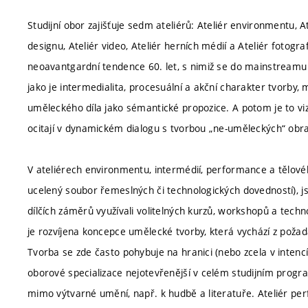
Studijní obor zajišťuje sedm ateliérů: Ateliér environmentu, A
designu, Ateliér video, Ateliér herních médií a Ateliér fotogr
neoavantgardní tendence 60. let, s nimiž se do mainstreamu
jako je intermedialita, procesuální a akční charakter tvorby, m
uměleckého díla jako sémantické propozice. A potom je to viz
ocitají v dynamickém dialogu s tvorbou „ne-uměleckých“ obr
V ateliérech environmentu, intermédií, performance a tělové
ucelený soubor řemeslných či technologických dovedností), j
dílčích záměrů využívali volitelných kurzů, workshopů a tech
je rozvíjena koncepce umělecké tvorby, která vychází z poža
Tvorba se zde často pohybuje na hranici (nebo zcela v intenc
oborové specializace nejotevřenější v celém studijním progr
mimo výtvarné umění, např. k hudbě a literatuře. Ateliér pe