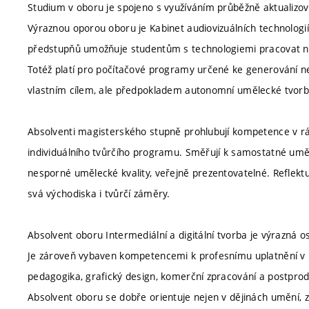
Studium v oboru je spojeno s využíváním průběžně aktualizo
Výraznou oporou oboru je Kabinet audiovizuálních technologií
předstupňů umožňuje studentům s technologiemi pracovat nejen
Totéž platí pro počítačové programy určené ke generování ne
vlastním cílem, ale předpokladem autonomní umělecké tvorb
Absolventi magisterského stupně prohlubují kompetence v rám
individuálního tvůrčího programu. Směřují k samostatné uměl
nesporné umělecké kvality, veřejně prezentovatelné. Reflektuj
svá východiska i tvůrčí záměry.
Absolvent oboru Intermediální a digitální tvorba je výrazná 
Je zároveň vybaven kompetencemi k profesnímu uplatnění v př
pedagogika, grafický design, komerční zpracování a postprod
Absolvent oboru se dobře orientuje nejen v dějinách umění, zá