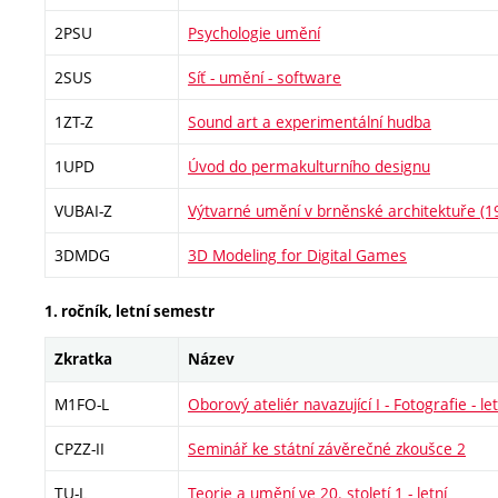
2PSU
Psychologie umění
2SUS
Síť - umění - software
1ZT-Z
Sound art a experimentální hudba
1UPD
Úvod do permakulturního designu
VUBAI-Z
Výtvarné umění v brněnské architektuře (
3DMDG
3D Modeling for Digital Games
1. ročník, letní semestr
Zkratka
Název
M1FO-L
Oborový ateliér navazující I - Fotografie - let
CPZZ-II
Seminář ke státní závěrečné zkoušce 2
TU-L
Teorie a umění ve 20. století 1 - letní