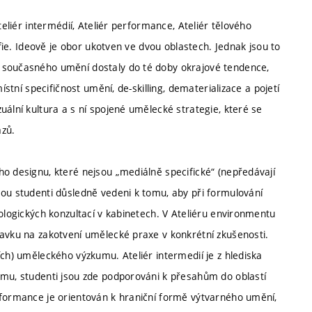
teliér intermédií, Ateliér performance, Ateliér tělového
afie. Ideově je obor ukotven ve dvou oblastech. Jednak jsou to
 současného umění dostaly do té doby okrajové tendence,
ístní specifičnost umění, de-skilling, dematerializace a pojetí
uální kultura a s ní spojené umělecké strategie, které se
azů.
ho designu, které nejsou „mediálně specifické“ (nepředávají
sou studenti důsledně vedeni k tomu, aby při formulování
nologických konzultací v kabinetech. V Ateliéru environmentu
davku na zakotvení umělecké praxe v konkrétní zkušenosti.
ích) uměleckého výzkumu. Ateliér intermedií je z hlediska
amu, studenti jsou zde podporováni k přesahům do oblastí
rformance je orientován k hraniční formě výtvarného umění,