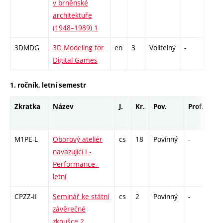
v brněnské
architektuře
(1948–1989) 1
3DMDG
3D Modeling for
en
3
Volitelný
-
zá
Digital Games
1. ročník, letní semestr
Zkratka
Název
J.
Kr.
Pov.
Prof.
Uk.
M1PE-L
Oborový ateliér
cs
18
Povinný
-
zá,
navazující I -
Performance -
letní
CPZZ-II
Seminář ke státní
cs
2
Povinný
-
zá
závěrečné
zkoušce 2