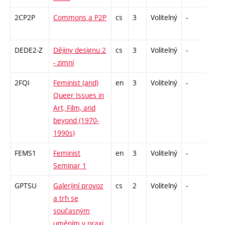
2CP2P
Commons a P2P
cs
3
Volitelný
-
zá
DEDE2-Z
Dějiny designu 2
cs
3
Volitelný
-
zk
- zimní
2FQI
Feminist (and)
en
3
Volitelný
-
zá
Queer Issues in
Art, Film, and
beyond (1970-
1990s)
FEMS1
Feminist
en
3
Volitelný
-
zá
Seminar 1
GPTSU
Galerijní provoz
cs
2
Volitelný
-
zá
a trh se
současným
uměním v praxi