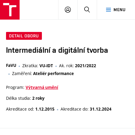
PŘIHLÁSIT
HLEDAT
MENU
SE
DETAIL OBORU
Intermediální a digitální tvorba
FaVU
Zkratka:
Ak. rok:
VU-IDT
2021/2022
Zaměření:
Ateliér performance
Program:
Výtvarná umění
Délka studia:
2 roky
Akreditace od:
Akreditace do:
1.12.2015
31.12.2024