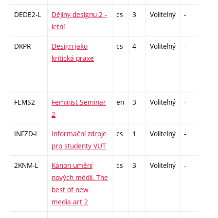
DEDE2-L
Dějiny designu 2 -
cs
3
Volitelný
-
zk
letní
DKPR
Design jako
cs
4
Volitelný
-
zá,
kritická praxe
FEMS2
Feminist Seminar
en
3
Volitelný
-
zá
2
INFZD-L
Informační zdroje
cs
1
Volitelný
-
zá
pro studenty VUT
2KNM-L
Kánon umění
cs
3
Volitelný
-
zk
nových médií. The
best of new
media art 2