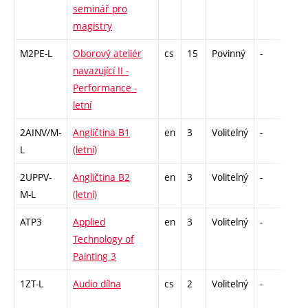
seminář pro
magistry
M2PE-L
Oborový ateliér
cs
15
Povinný
-
zá
navazující II -
Performance -
letní
2AINV/M-
Angličtina B1
en
3
Volitelný
-
zá,
L
(letní)
2UPPV-
Angličtina B2
en
3
Volitelný
-
zá,
M-L
(letní)
ATP3
Applied
en
3
Volitelný
-
zá
Technology of
Painting 3
1ZT-L
Audio dílna
cs
2
Volitelný
-
zá