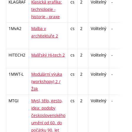
KLAGRAF
Klasická grafika:
cs
2
Volitelný
-
zá
technologie -
historie - praxe
1MvA2
Malba v
cs
2
Volitelný
-
zá
architektuře 2
HITECH2
Malířský Hi-tech 2
cs
2
Volitelný
-
zá
1MWT-L
Modulární výuka
cs
2
Volitelný
-
zá
(workshopy) 2 /
Žák
MTGI
Mysl, tělo, gesto,
cs
2
Volitelný
-
zá
idea: podoby
československého
umění od 60. do
počátku 90. let