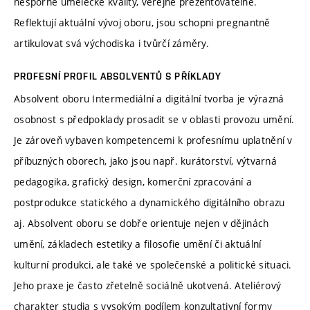
nesporné umělecké kvality, veřejně prezentovatelné.
Reflektují aktuální vývoj oboru, jsou schopni pregnantně
artikulovat svá východiska i tvůrčí záměry.
PROFESNÍ PROFIL ABSOLVENTŮ S PŘÍKLADY
Absolvent oboru Intermediální a digitální tvorba je výrazná
osobnost s předpoklady prosadit se v oblasti provozu umění.
Je zároveň vybaven kompetencemi k profesnímu uplatnění v
příbuzných oborech, jako jsou např. kurátorství, výtvarná
pedagogika, grafický design, komerční zpracování a
postprodukce statického a dynamického digitálního obrazu
aj. Absolvent oboru se dobře orientuje nejen v dějinách
umění, základech estetiky a filosofie umění či aktuální
kulturní produkci, ale také ve společenské a politické situaci.
Jeho praxe je často zřetelně sociálně ukotvená. Ateliérový
charakter studia s vysokým podílem konzultativní formy