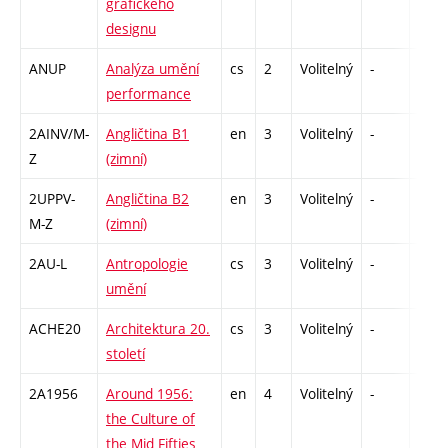
grafického
designu
ANUP
Analýza umění
cs
2
Volitelný
-
zá
performance
2AINV/M-
Angličtina B1
en
3
Volitelný
-
zá,zk
Z
(zimní)
2UPPV-
Angličtina B2
en
3
Volitelný
-
zá,zk
M-Z
(zimní)
2AU-L
Antropologie
cs
3
Volitelný
-
zk
umění
ACHE20
Architektura 20.
cs
3
Volitelný
-
zk
století
2A1956
Around 1956:
en
4
Volitelný
-
zk
the Culture of
the Mid Fifties