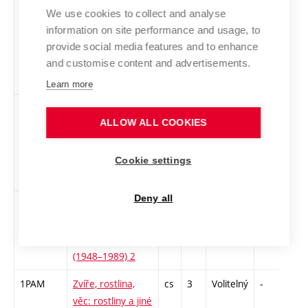
UMFP
Umění ve
cs
2
Volitelný
-
zá
We use cookies to collect and analyse
veřejném
information on site performance and usage, to
prostoru.
provide social media features and to enhance
Mecenáš, funkce,
and customise content and advertisements.
percepce
Learn more
VAMM
Vizuální
cs
3
Volitelný
-
zk
ALLOW ALL COOKIES
antropologie a její
přesahy k
současnému
Cookie settings
umění
Deny all
VUBAII-L
Výtvarné umění v
cs
3
Volitelný
-
zk
brněnské
architektuře
(1948–1989) 2
1PAM
Zvíře, rostlina,
cs
3
Volitelný
-
kol
věc: rostliny a jiné