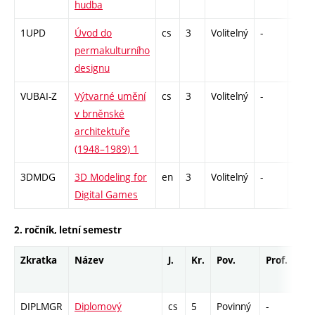
hudba
1UPD
Úvod do
cs
3
Volitelný
-
zk
permakulturního
designu
VUBAI-Z
Výtvarné umění
cs
3
Volitelný
-
zk
v brněnské
architektuře
(1948–1989) 1
3DMDG
3D Modeling for
en
3
Volitelný
-
zá
Digital Games
2. ročník, letní semestr
Zkratka
Název
J.
Kr.
Pov.
Prof.
Uk.
DIPLMGR
Diplomový
cs
5
Povinný
-
zá