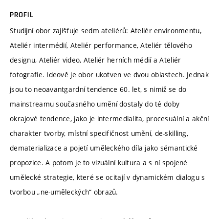
PROFIL
Studijní obor zajišťuje sedm ateliérů: Ateliér environmentu,
Ateliér intermédií, Ateliér performance, Ateliér tělového
designu, Ateliér video, Ateliér herních médií a Ateliér
fotografie. Ideově je obor ukotven ve dvou oblastech. Jednak
jsou to neoavantgardní tendence 60. let, s nimiž se do
mainstreamu současného umění dostaly do té doby
okrajové tendence, jako je intermedialita, procesuální a akční
charakter tvorby, místní specifičnost umění, de-skilling,
dematerializace a pojetí uměleckého díla jako sémantické
propozice. A potom je to vizuální kultura a s ní spojené
umělecké strategie, které se ocitají v dynamickém dialogu s
tvorbou „ne-uměleckých“ obrazů.