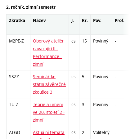
2. ročník, zimní semestr
Zkratka
Název
J.
Kr.
Pov.
Prof.
Uk.
M2PE-Z
Oborový ateliér
cs
15
Povinný
-
zá
navazující II -
Performance -
zimní
SSZZ
Seminář ke
cs
5
Povinný
-
zá
státní závěrečné
zkoušce 3
TU-Z
Teorie a umění
cs
3
Povinný
-
zk
ve 20. století 2 -
zimní
ATGD
Aktuální témata
cs
2
Volitelný
-
zá