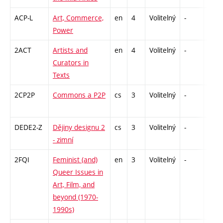
ACP-L
Art, Commerce,
en
4
Volitelný
-
zk
Power
2ACT
Artists and
en
4
Volitelný
-
zk
Curators in
Texts
2CP2P
Commons a P2P
cs
3
Volitelný
-
zá
DEDE2-Z
Dějiny designu 2
cs
3
Volitelný
-
zk
- zimní
2FQI
Feminist (and)
en
3
Volitelný
-
zá
Queer Issues in
Art, Film, and
beyond (1970-
1990s)