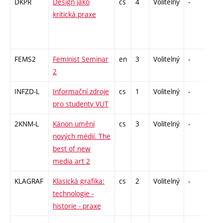
DKPR
Design jako
cs
4
Volitelný
-
zá,
kritická praxe
FEMS2
Feminist Seminar
en
3
Volitelný
-
zá
2
INFZD-L
Informační zdroje
cs
1
Volitelný
-
zá
pro studenty VUT
2KNM-L
Kánon umění
cs
3
Volitelný
-
zk
nových médií. The
best of new
media art 2
KLAGRAF
Klasická grafika:
cs
2
Volitelný
-
zá
technologie -
historie - praxe