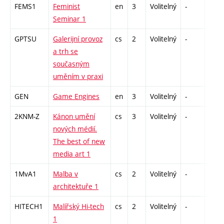
FEMS1
Feminist
en
3
Volitelný
-
zá
Seminar 1
GPTSU
Galerijní provoz
cs
2
Volitelný
-
zá
a trh se
současným
uměním v praxi
GEN
Game Engines
en
3
Volitelný
-
zá
2KNM-Z
Kánon umění
cs
3
Volitelný
-
zk
nových médií.
The best of new
media art 1
1MvA1
Malba v
cs
2
Volitelný
-
zá
architektuře 1
HITECH1
Malířský Hi-tech
cs
2
Volitelný
-
zá
1