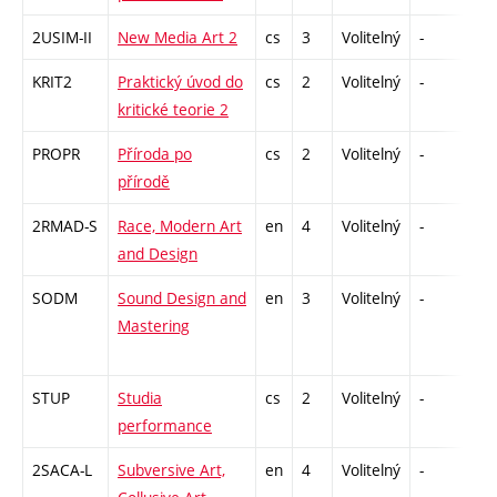
2USIM-II
New Media Art 2
cs
3
Volitelný
-
zk
KRIT2
Praktický úvod do
cs
2
Volitelný
-
zá
kritické teorie 2
PROPR
Příroda po
cs
2
Volitelný
-
zá
přírodě
2RMAD-S
Race, Modern Art
en
4
Volitelný
-
zk
and Design
SODM
Sound Design and
en
3
Volitelný
-
zá
Mastering
STUP
Studia
cs
2
Volitelný
-
zá
performance
2SACA-L
Subversive Art,
en
4
Volitelný
-
zk