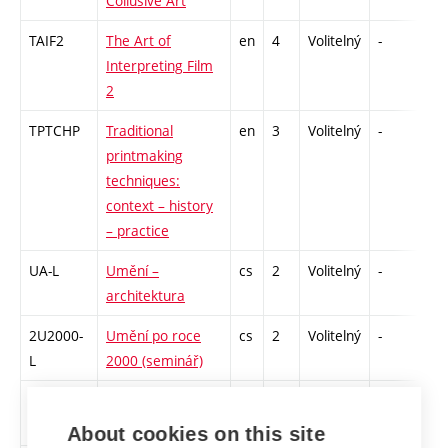
Collusive Art
TAIF2
The Art of
en
4
Volitelný
-
zk
Interpreting Film
2
TPTCHP
Traditional
en
3
Volitelný
-
zá
printmaking
techniques:
context – history
– practice
UA-L
Umění –
cs
2
Volitelný
-
zá
architektura
2U2000-
Umění po roce
cs
2
Volitelný
-
zá
L
2000 (seminář)
2USP
Umění
cs
3
Volitelný
-
zk
spolupráce
About cookies on this site