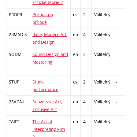
kritické teorie 2
PROPR
Příroda po
cs
2
Volitelný
-
zá
přírodě
2RMAD-S
Race, Modern Art
en
4
Volitelný
-
zk
and Design
SODM
Sound Design and
en
3
Volitelný
-
zá
Mastering
STUP
Studia
cs
2
Volitelný
-
zá
performance
2SACA-L
Subversive Art,
en
4
Volitelný
-
zk
Collusive Art
TAIF2
The Art of
en
4
Volitelný
-
zk
Interpreting Film
2