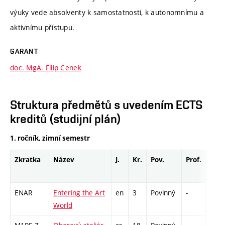
výuky vede absolventy k samostatnosti, k autonomnímu a
aktivnímu přístupu.
GARANT
doc. MgA. Filip Cenek
Struktura předmětů s uvedením ECTS
kreditů (studijní plán)
1. ročník, zimní semestr
Zkratka
Název
J.
Kr.
Pov.
Prof.
Uk.
ENAR
Entering the Art
en
3
Povinný
-
zá
World