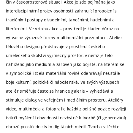
čin v časoprostorové situaci. Akce je zde pojímána jako
interdisciplinární projev osobnosti, zahrnující propojení s
tradičními postupy divadelními, tanečními, hudebními a
literárními. Ve vztahu akce – prostředí je kladen důraz na
výtvarné výrazové formy multimediální prezentace. Ateliér
tělového designu představuje v prostředí českého
uměleckého školství výjimečný prostor, v němž je tělo
nahlíženo jako médium a zároveň jako bojiště, na kterém se
v symbolické i zcela materiální rovině odehrávají neustále
boje kulturní, politické či náboženské. Ve svých výstupech
ateliér směřuje často za hranice galerie – vyhledává a
stimuluje dialog ve veřejném i mediálním prostoru. Ateliéry
video, multimédia a fotografie každý z odlišné pozice rozvíjejí
tvůrčí myšlení i dovednosti nezbytné k tvorbě (či generování)
obrazů prostřednictvím digitálních médií. Tvorba v těchto