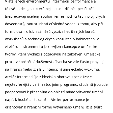
V ateliérech environmentu, intermédií, performance a
tělového designu, které nejsou „mediálně specifické“
(nepředávají ucelený soubor řemeslných či technologických
dovedností), jsou studenti důsledně vedeni k tomu, aby při
formulování dílčích záměrů využívali volitelných kurzů,
workshopů a technologických konzultací v kabinetech. V
Ateliéru environmentu je rozvíjena koncepce umělecké
tvorby, která vychází z požadavku na zakotvení umělecké
praxe v konkrétní zkušenosti. Tvorba se zde často pohybuje
na hranici (nebo zcela v intencích) uměleckého výzkumu.
Ateliér intermedií je z hlediska oborové specializace
nejotevřenější v celém studijním programu, studenti jsou zde
podporováni k přesahům do oblastí mimo výtvarné umění,
např. k hudbě a literatuře. Ateliér performance je
orientován k hraniční formě výtvarného umění, jíž je tvůrčí