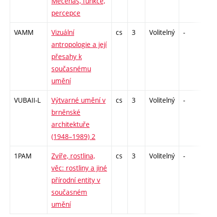
Mecenáš, funkce,
percepce
VAMM
Vizuální
cs
3
Volitelný
-
zk
antropologie a její
přesahy k
současnému
umění
VUBAII-L
Výtvarné umění v
cs
3
Volitelný
-
zk
brněnské
architektuře
(1948–1989) 2
1PAM
Zvíře, rostlina,
cs
3
Volitelný
-
kol
věc: rostliny a jiné
přírodní entity v
současném
umění