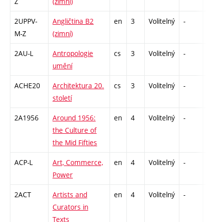
Z
(zimní)
2UPPV-
Angličtina B2
en
3
Volitelný
-
zá,zk
M-Z
(zimní)
2AU-L
Antropologie
cs
3
Volitelný
-
zk
umění
ACHE20
Architektura 20.
cs
3
Volitelný
-
zk
století
2A1956
Around 1956:
en
4
Volitelný
-
zk
the Culture of
the Mid Fifties
ACP-L
Art, Commerce,
en
4
Volitelný
-
zk
Power
2ACT
Artists and
en
4
Volitelný
-
zk
Curators in
Texts