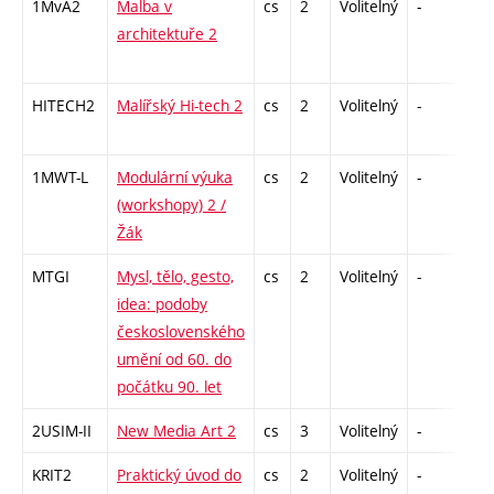
1MvA2
Malba v
cs
2
Volitelný
-
zá
architektuře 2
HITECH2
Malířský Hi-tech 2
cs
2
Volitelný
-
zá
1MWT-L
Modulární výuka
cs
2
Volitelný
-
zá
(workshopy) 2 /
Žák
MTGI
Mysl, tělo, gesto,
cs
2
Volitelný
-
zá
idea: podoby
československého
umění od 60. do
počátku 90. let
2USIM-II
New Media Art 2
cs
3
Volitelný
-
zk
KRIT2
Praktický úvod do
cs
2
Volitelný
-
zá