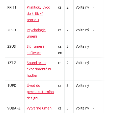
KRIT1
Praktický úvod
cs
2
Volitelný
-
zá
do kritické
teorie 1
2PSU
Psychologie
cs
2
Volitelný
-
zá
umění
2SUS
Síť - umění -
cs,
3
Volitelný
-
zk
software
en
1ZT-Z
Sound art a
cs
2
Volitelný
-
zá
experimentální
hudba
1UPD
Úvod do
cs
3
Volitelný
-
zk
permakulturního
designu
VUBAI-Z
Výtvarné umění
cs
3
Volitelný
-
zk