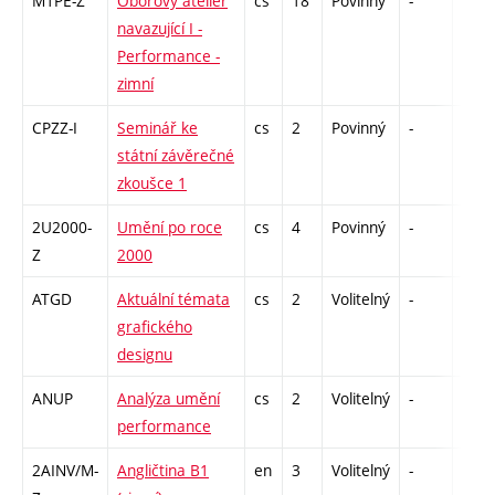
M1PE-Z
Oborový ateliér
cs
18
Povinný
-
zá,zk
navazující I -
Performance -
zimní
CPZZ-I
Seminář ke
cs
2
Povinný
-
zá
státní závěrečné
zkoušce 1
2U2000-
Umění po roce
cs
4
Povinný
-
zk
Z
2000
ATGD
Aktuální témata
cs
2
Volitelný
-
zá
grafického
designu
ANUP
Analýza umění
cs
2
Volitelný
-
zá
performance
2AINV/M-
Angličtina B1
en
3
Volitelný
-
zá,zk