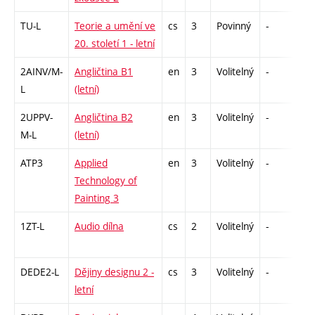
TU-L
Teorie a umění ve
cs
3
Povinný
-
zk
20. století 1 - letní
2AINV/M-
Angličtina B1
en
3
Volitelný
-
zá,
L
(letní)
2UPPV-
Angličtina B2
en
3
Volitelný
-
zá,
M-L
(letní)
ATP3
Applied
en
3
Volitelný
-
zá
Technology of
Painting 3
1ZT-L
Audio dílna
cs
2
Volitelný
-
zá
DEDE2-L
Dějiny designu 2 -
cs
3
Volitelný
-
zk
letní