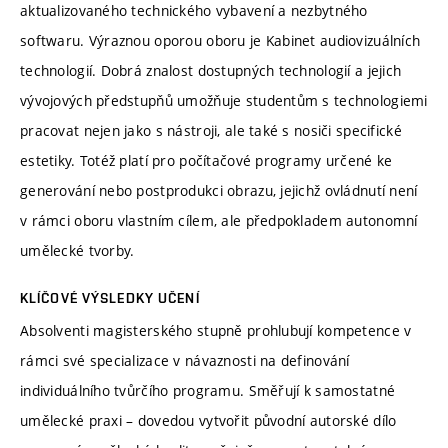
aktualizovaného technického vybavení a nezbytného
softwaru. Výraznou oporou oboru je Kabinet audiovizuálních
technologií. Dobrá znalost dostupných technologií a jejich
vývojových předstupňů umožňuje studentům s technologiemi
pracovat nejen jako s nástroji, ale také s nosiči specifické
estetiky. Totéž platí pro počítačové programy určené ke
generování nebo postprodukci obrazu, jejichž ovládnutí není
v rámci oboru vlastním cílem, ale předpokladem autonomní
umělecké tvorby.
KLÍČOVÉ VÝSLEDKY UČENÍ
Absolventi magisterského stupně prohlubují kompetence v
rámci své specializace v návaznosti na definování
individuálního tvůrčího programu. Směřují k samostatné
umělecké praxi – dovedou vytvořit původní autorské dílo