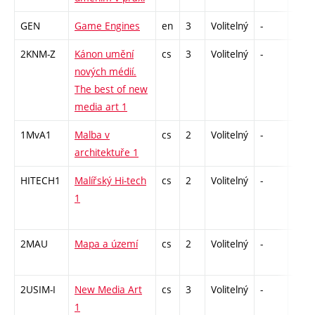
GEN
Game Engines
en
3
Volitelný
-
zá
2KNM-Z
Kánon umění
cs
3
Volitelný
-
zk
nových médií.
The best of new
media art 1
1MvA1
Malba v
cs
2
Volitelný
-
zá
architektuře 1
HITECH1
Malířský Hi-tech
cs
2
Volitelný
-
zá
1
2MAU
Mapa a území
cs
2
Volitelný
-
zá
2USIM-I
New Media Art
cs
3
Volitelný
-
zk
1