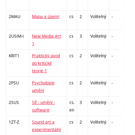
2MAU
Mapa a území
cs
2
Volitelný
-
zá
2USIM-I
New Media Art
cs
3
Volitelný
-
zk
1
KRIT1
Praktický úvod
cs
2
Volitelný
-
zá
do kritické
teorie 1
2PSU
Psychologie
cs
2
Volitelný
-
zá
umění
2SUS
Síť - umění -
cs,
3
Volitelný
-
zk
software
en
1ZT-Z
Sound art a
cs
2
Volitelný
-
zá
experimentální