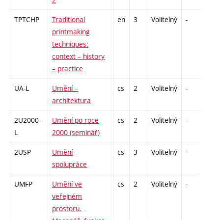
TPTCHP
Traditional
en
3
Volitelný
-
zá
printmaking
techniques:
context – history
– practice
UA-L
Umění –
cs
2
Volitelný
-
zá
architektura
2U2000-
Umění po roce
cs
2
Volitelný
-
zá
L
2000 (seminář)
2USP
Umění
cs
3
Volitelný
-
zk
spolupráce
UMFP
Umění ve
cs
2
Volitelný
-
zá
veřejném
prostoru.