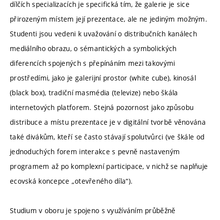
dílčích specializacích je specifická tím, že galerie je sice
přirozeným místem její prezentace, ale ne jediným možným.
Studenti jsou vedeni k uvažování o distribučních kanálech
mediálního obrazu, o sémantických a symbolických
diferencích spojených s přepínáním mezi takovými
prostředími, jako je galerijní prostor (white cube), kinosál
(black box), tradiční masmédia (televize) nebo škála
internetových platforem. Stejná pozornost jako způsobu
distribuce a místu prezentace je v digitální tvorbě věnována
také divákům, kteří se často stávají spolutvůrci (ve škále od
jednoduchých forem interakce s pevně nastaveným
programem až po komplexní participace, v nichž se naplňuje
ecovská koncepce „otevřeného díla“).
Studium v oboru je spojeno s využíváním průběžně