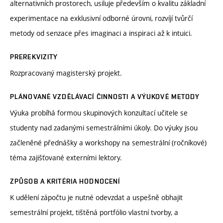
alternativních prostorech, usiluje především o kvalitu základní
experimentace na exklusivní odborné úrovni, rozvíjí tvůrčí
metody od senzace přes imaginaci a inspiraci až k intuici.
PREREKVIZITY
Rozpracovaný magisterský projekt.
PLÁNOVANÉ VZDĚLÁVACÍ ČINNOSTI A VÝUKOVÉ METODY
Výuka probíhá formou skupinových konzultací učitele se
studenty nad zadanými semestrálními úkoly. Do výuky jsou
začleněné přednášky a workshopy na semestrální (ročníkové)
téma zajišťované externími lektory.
ZPŮSOB A KRITÉRIA HODNOCENÍ
K udělení zápočtu je nutné odevzdat a uspešně obhajit
semestrální projekt, tištěná portfólio vlastní tvorby, a