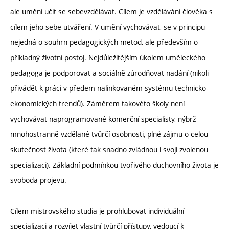
ale umění učit se sebevzdělávat. Cílem je vzdělávání člověka s
cílem jeho sebe-utváření. V umění vychovávat, se v principu
nejedná o souhrn pedagogických metod, ale především o
příkladný životní postoj. Nejdůležitějším úkolem uměleckého
pedagoga je podporovat a sociálně zúrodňovat nadání (nikoli
přivádět k práci v předem nalinkovaném systému technicko-
ekonomických trendů). Záměrem takovéto školy není
vychovávat naprogramované komerční specialisty, nýbrž
mnohostranně vzdělané tvůrčí osobnosti, plné zájmu o celou
skutečnost života (které tak snadno zvládnou i svoji zvolenou
specializaci). Základní podmínkou tvořivého duchovního života je
svoboda projevu.
Cílem mistrovského studia je prohlubovat individuální
specializaci a rozvíjet vlastní tvůrčí přístupy, vedoucí k