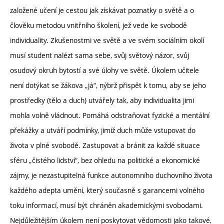
založené učení je cestou jak získávat poznatky o světě a o
člověku metodou vnitřního školení, jež vede ke svobodě
individuality. Zkušenostmi ve světě a ve svém sociálním okolí
musí student nalézt sama sebe, svůj světový názor, svůj
osudový okruh bytostí a své úlohy ve světě. Úkolem učitele
není dotýkat se žákova „já“, nýbrž přispět k tomu, aby se jeho
prostředky (tělo a duch) utvářely tak, aby individualita jimi
mohla volně vládnout. Pomáhá odstraňovat fyzické a mentální
překážky a utváří podmínky, jimiž duch může vstupovat do
života v plné svobodě. Zastupovat a bránit za každé situace
sféru „čistého lidství“, bez ohledu na politické a ekonomické
zájmy, je nezastupitelná funkce autonomního duchovního života
každého adepta umění, který současně s garancemi volného
toku informací, musí být chráněn akademickými svobodami.
Nejdůležitějším úkolem není poskytovat vědomosti jako takové,