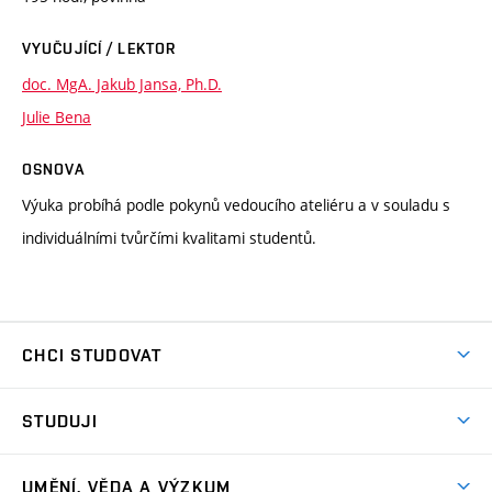
VYUČUJÍCÍ / LEKTOR
doc. MgA. Jakub Jansa, Ph.D.
Julie Bena
OSNOVA
Výuka probíhá podle pokynů vedoucího ateliéru a v souladu s
individuálními tvůrčími kvalitami studentů.
CHCI STUDOVAT
Pojďte na FaVU
STUDUJI
Nabídka ateliérů
Aktuality a výzvy
Přijímačky
UMĚNÍ, VĚDA A VÝZKUM