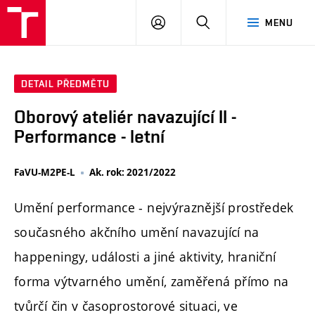
PŘIHLÁSIT
HLEDAT
MENU
SE
DETAIL PŘEDMĚTU
Oborový ateliér navazující II -
Performance - letní
FaVU-M2PE-L
Ak. rok: 2021/2022
Umění performance - nejvýraznější prostředek
současného akčního umění navazující na
happeningy, události a jiné aktivity, hraniční
forma výtvarného umění, zaměřená přímo na
tvůrčí čin v časoprostorové situaci, ve