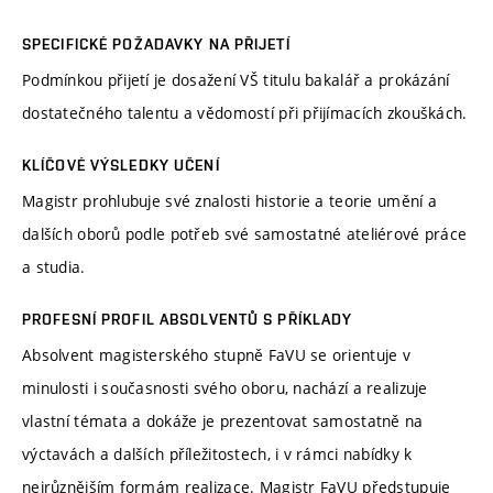
SPECIFICKÉ POŽADAVKY NA PŘIJETÍ
Podmínkou přijetí je dosažení VŠ titulu bakalář a prokázání
dostatečného talentu a vědomostí při přijímacích zkouškách.
KLÍČOVÉ VÝSLEDKY UČENÍ
Magistr prohlubuje své znalosti historie a teorie umění a
dalších oborů podle potřeb své samostatné ateliérové práce
a studia.
PROFESNÍ PROFIL ABSOLVENTŮ S PŘÍKLADY
Absolvent magisterského stupně FaVU se orientuje v
minulosti i současnosti svého oboru, nachází a realizuje
vlastní témata a dokáže je prezentovat samostatně na
výctavách a dalších příležitostech, i v rámci nabídky k
nejrůznějším formám realizace. Magistr FaVU předstupuje