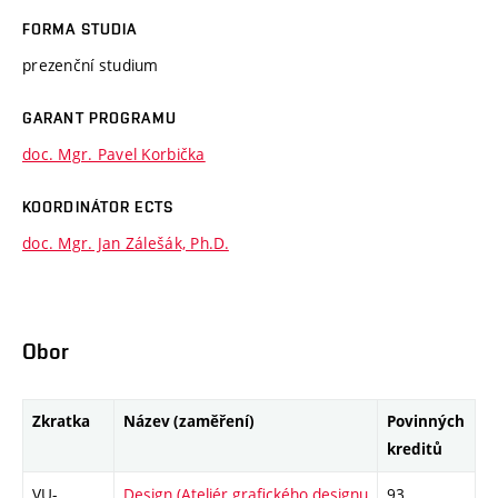
FORMA STUDIA
prezenční studium
GARANT PROGRAMU
doc. Mgr. Pavel Korbička
KOORDINÁTOR ECTS
doc. Mgr. Jan Zálešák, Ph.D.
Obor
Zkratka
Název (zaměření)
Povinných
kreditů
VU-
Design (Ateliér grafického designu
93