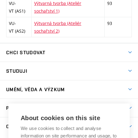
VU-
Výtvarná tvorba (Ateliér
93
VT (AS1)
sochařství 1)
VU-
Výtvarná tvorba (Ateliér
93
VT (AS2)
sochařství 2)
CHCI STUDOVAT
Pojďte na FaVU
STUDUJI
Nabídka ateliérů
Aktuality a výzvy
Přijímačky
UMĚNÍ, VĚDA A VÝZKUM
Studijní oddělení
Dny otevřených dveří
Centrum výzkumu
Časový plán studia
PRO VEŘEJNOST
Přípravné kurzy
Umělecká činnost
Studijní předpisy a formuláře
About cookies on this site
Studium bez bariér
Letní školy a semestrální kurzy
Publikační činnost
O FAKULTĚ
Studium a stáže v zahraničí
We use cookies to collect and analyse
Katedra teorií a dějin umění
Nakladatelská a vydavatelská činnost
Projekty
information on site performance and usage, to
Rezidenční pobyty