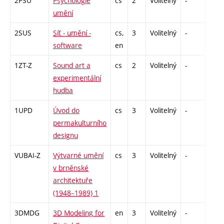
2PSU
Psychologie
cs
2
Volitelný
-
zá
umění
2SUS
Síť - umění -
cs,
3
Volitelný
-
zk
software
en
1ZT-Z
Sound art a
cs
2
Volitelný
-
zá
experimentální
hudba
1UPD
Úvod do
cs
3
Volitelný
-
zk
permakulturního
designu
VUBAI-Z
Výtvarné umění
cs
3
Volitelný
-
zk
v brněnské
architektuře
(1948–1989) 1
3DMDG
3D Modeling for
en
3
Volitelný
-
zá