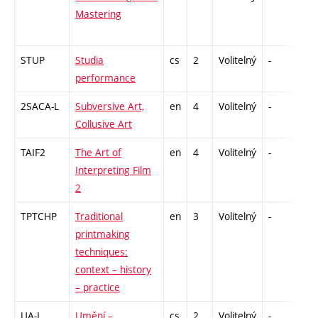
Mastering
STUP
Studia
cs
2
Volitelný
-
zá
performance
2SACA-L
Subversive Art,
en
4
Volitelný
-
zk
Collusive Art
TAIF2
The Art of
en
4
Volitelný
-
zk
Interpreting Film
2
TPTCHP
Traditional
en
3
Volitelný
-
zá
printmaking
techniques:
context – history
– practice
UA-L
Umění –
cs
2
Volitelný
-
zá