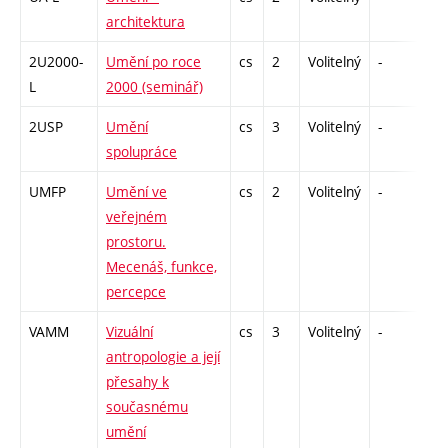
architektura
2U2000-
Umění po roce
cs
2
Volitelný
-
zá
L
2000 (seminář)
2USP
Umění
cs
3
Volitelný
-
zk
spolupráce
UMFP
Umění ve
cs
2
Volitelný
-
zá
veřejném
prostoru.
Mecenáš, funkce,
percepce
VAMM
Vizuální
cs
3
Volitelný
-
zk
antropologie a její
přesahy k
současnému
umění