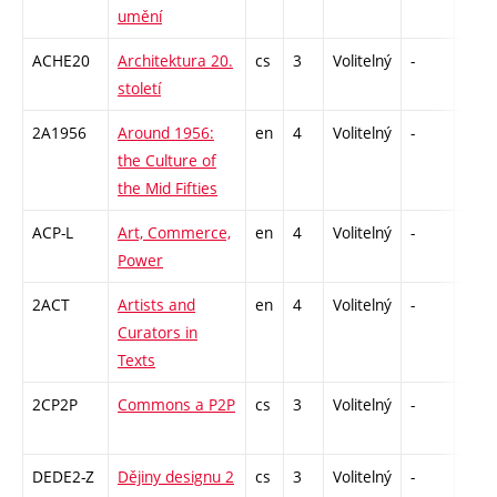
umění
ACHE20
Architektura 20.
cs
3
Volitelný
-
zk
století
2A1956
Around 1956:
en
4
Volitelný
-
zk
the Culture of
the Mid Fifties
ACP-L
Art, Commerce,
en
4
Volitelný
-
zk
Power
2ACT
Artists and
en
4
Volitelný
-
zk
Curators in
Texts
2CP2P
Commons a P2P
cs
3
Volitelný
-
zá
DEDE2-Z
Dějiny designu 2
cs
3
Volitelný
-
zk