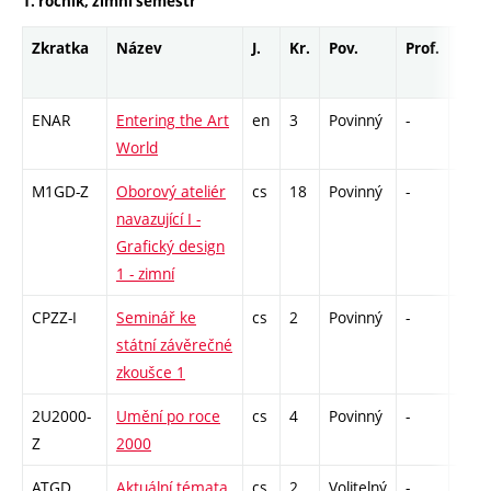
1. ročník, zimní semestr
Zkratka
Název
J.
Kr.
Pov.
Prof.
Uk.
ENAR
Entering the Art
en
3
Povinný
-
zá
World
M1GD-Z
Oborový ateliér
cs
18
Povinný
-
zá,zk
navazující I -
Grafický design
1 - zimní
CPZZ-I
Seminář ke
cs
2
Povinný
-
zá
státní závěrečné
zkoušce 1
2U2000-
Umění po roce
cs
4
Povinný
-
zk
Z
2000
ATGD
Aktuální témata
cs
2
Volitelný
-
zá