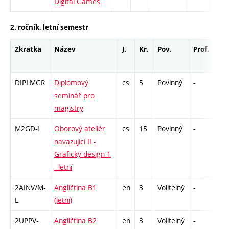
Digital Games
2. ročník, letní semestr
Zkratka
Název
J.
Kr.
Pov.
Prof.
Uk.
DIPLMGR
Diplomový
cs
5
Povinný
-
zá
seminář pro
magistry
M2GD-L
Oborový ateliér
cs
15
Povinný
-
zá
navazující II -
Grafický design 1
- letní
2AINV/M-
Angličtina B1
en
3
Volitelný
-
zá,
L
(letní)
2UPPV-
Angličtina B2
en
3
Volitelný
-
zá,