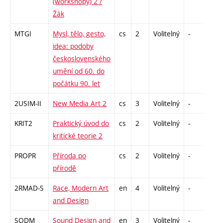
(workshopy) 2 /
Žák
MTGI
Mysl, tělo, gesto,
cs
2
Volitelný
-
zá
idea: podoby
československého
umění od 60. do
počátku 90. let
2USIM-II
New Media Art 2
cs
3
Volitelný
-
zk
KRIT2
Praktický úvod do
cs
2
Volitelný
-
zá
kritické teorie 2
PROPR
Příroda po
cs
2
Volitelný
-
zá
přírodě
2RMAD-S
Race, Modern Art
en
4
Volitelný
-
zk
and Design
SODM
Sound Design and
en
3
Volitelný
-
zá