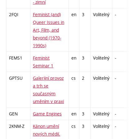
- zimní
2FQI
Feminist (and)
en
3
Volitelný
-
zá
Queer Issues in
Art, Film, and
beyond (1970-
1990s)
FEMS1
Feminist
en
3
Volitelný
-
zá
Seminar 1
GPTSU
Galerijní provoz
cs
2
Volitelný
-
zá
a trh se
současným
uměním v praxi
GEN
Game Engines
en
3
Volitelný
-
zá
2KNM-Z
Kánon umění
cs
3
Volitelný
-
zk
nových médií.