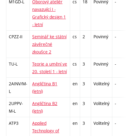
M1GD-L
Oborový ateliér
cs
18
Povinný
-
zá,
navazující I -
Grafický design 1
- letní
CPZZ-II
Seminář ke státní
cs
2
Povinný
-
zá
závěrečné
zkoušce 2
TU-L
Teorie a umění ve
cs
3
Povinný
-
zk
20. století 1 - letní
2AINV/M-
Angličtina B1
en
3
Volitelný
-
zá,
L
(letní)
2UPPV-
Angličtina B2
en
3
Volitelný
-
zá,
M-L
(letní)
ATP3
Applied
en
3
Volitelný
-
zá
Technology of