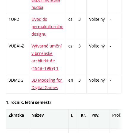
hudba
1UPD
Úvod do
cs
3
Volitelný
-
zk
permakulturního
designu
VUBAI-Z
Výtvarné umění
cs
3
Volitelný
-
zk
v brněnské
architektuře
(1948–1989) 1
3DMDG
3D Modeling for
en
3
Volitelný
-
zá
Digital Games
1. ročník, letní semestr
Zkratka
Název
J.
Kr.
Pov.
Prof.
Uk.