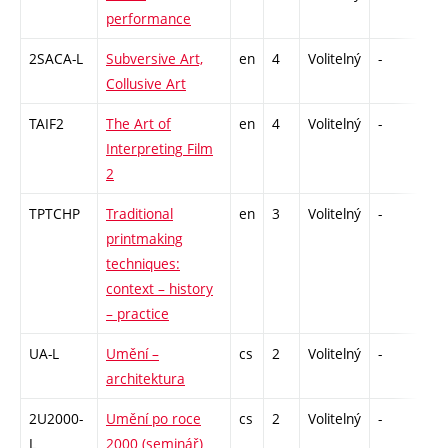
performance
2SACA-L
Subversive Art,
en
4
Volitelný
-
zk
Collusive Art
TAIF2
The Art of
en
4
Volitelný
-
zk
Interpreting Film
2
TPTCHP
Traditional
en
3
Volitelný
-
zá
printmaking
techniques:
context – history
– practice
UA-L
Umění –
cs
2
Volitelný
-
zá
architektura
2U2000-
Umění po roce
cs
2
Volitelný
-
zá
L
2000 (seminář)