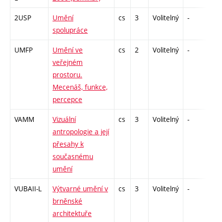
2USP
Umění
cs
3
Volitelný
-
zk
spolupráce
UMFP
Umění ve
cs
2
Volitelný
-
zá
veřejném
prostoru.
Mecenáš, funkce,
percepce
VAMM
Vizuální
cs
3
Volitelný
-
zk
antropologie a její
přesahy k
současnému
umění
VUBAII-L
Výtvarné umění v
cs
3
Volitelný
-
zk
brněnské
architektuře