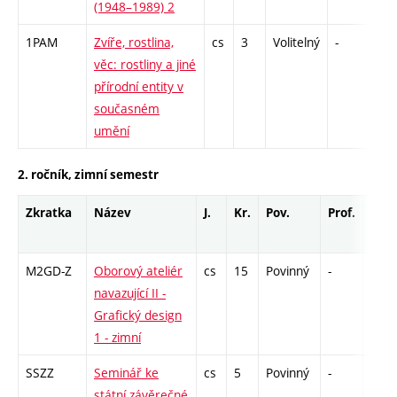
(1948–1989) 2
1PAM
Zvíře, rostlina,
cs
3
Volitelný
-
kol
věc: rostliny a jiné
přírodní entity v
současném
umění
2. ročník, zimní semestr
Zkratka
Název
J.
Kr.
Pov.
Prof.
Uk.
M2GD-Z
Oborový ateliér
cs
15
Povinný
-
zá
navazující II -
Grafický design
1 - zimní
SSZZ
Seminář ke
cs
5
Povinný
-
zá
státní závěrečné