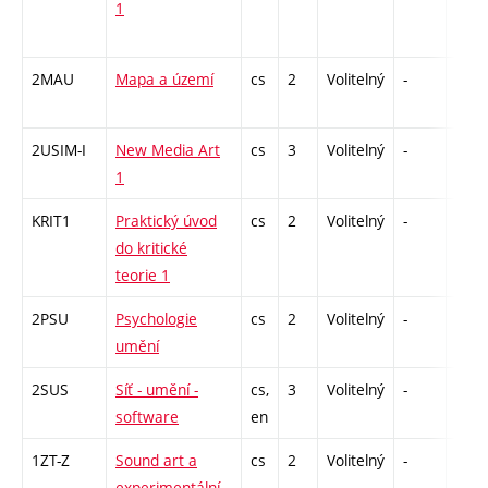
1
2MAU
Mapa a území
cs
2
Volitelný
-
zá
2USIM-I
New Media Art
cs
3
Volitelný
-
zk
1
KRIT1
Praktický úvod
cs
2
Volitelný
-
zá
do kritické
teorie 1
2PSU
Psychologie
cs
2
Volitelný
-
zá
umění
2SUS
Síť - umění -
cs,
3
Volitelný
-
zk
software
en
1ZT-Z
Sound art a
cs
2
Volitelný
-
zá
experimentální