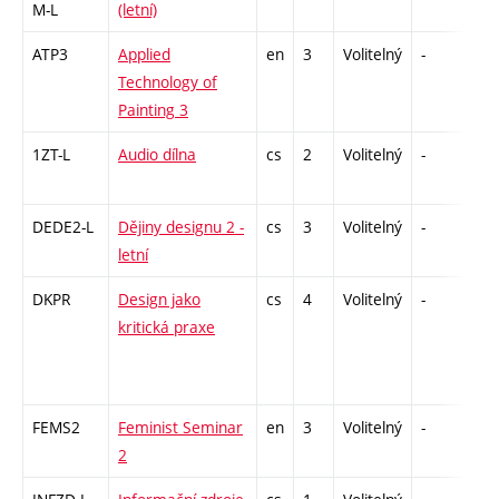
M-L
(letní)
ATP3
Applied
en
3
Volitelný
-
zá
Technology of
Painting 3
1ZT-L
Audio dílna
cs
2
Volitelný
-
zá
DEDE2-L
Dějiny designu 2 -
cs
3
Volitelný
-
zk
letní
DKPR
Design jako
cs
4
Volitelný
-
zá,
kritická praxe
FEMS2
Feminist Seminar
en
3
Volitelný
-
zá
2