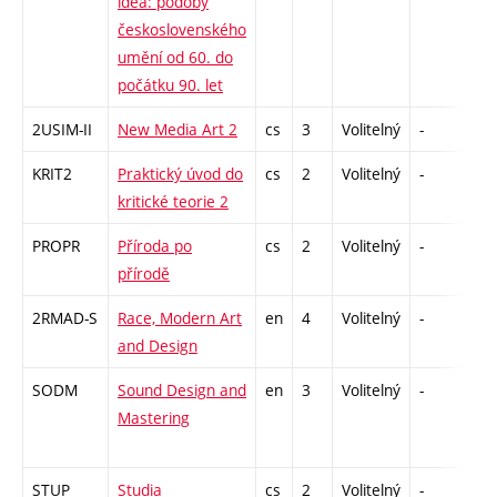
idea: podoby
československého
umění od 60. do
počátku 90. let
2USIM-II
New Media Art 2
cs
3
Volitelný
-
zk
KRIT2
Praktický úvod do
cs
2
Volitelný
-
zá
kritické teorie 2
PROPR
Příroda po
cs
2
Volitelný
-
zá
přírodě
2RMAD-S
Race, Modern Art
en
4
Volitelný
-
zk
and Design
SODM
Sound Design and
en
3
Volitelný
-
zá
Mastering
STUP
Studia
cs
2
Volitelný
-
zá