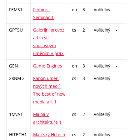
FEMS1
Feminist
en
3
Volitelný
-
zá
Seminar 1
GPTSU
Galerijní provoz
cs
2
Volitelný
-
zá
a trh se
současným
uměním v praxi
GEN
Game Engines
en
3
Volitelný
-
zá
2KNM-Z
Kánon umění
cs
3
Volitelný
-
zk
nových médií.
The best of new
media art 1
1MvA1
Malba v
cs
2
Volitelný
-
zá
architektuře 1
HITECH1
Malířský Hi-tech
cs
2
Volitelný
-
zá