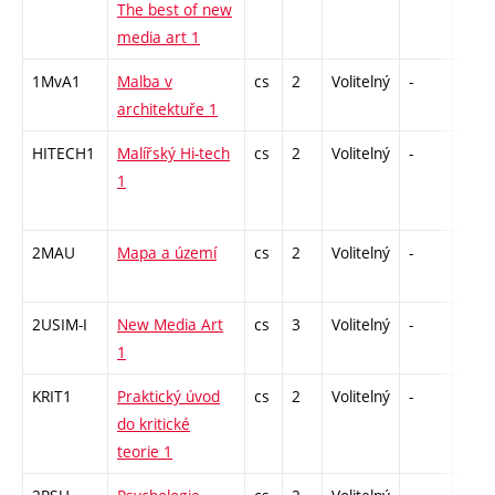
The best of new
media art 1
1MvA1
Malba v
cs
2
Volitelný
-
zá
architektuře 1
HITECH1
Malířský Hi-tech
cs
2
Volitelný
-
zá
1
2MAU
Mapa a území
cs
2
Volitelný
-
zá
2USIM-I
New Media Art
cs
3
Volitelný
-
zk
1
KRIT1
Praktický úvod
cs
2
Volitelný
-
zá
do kritické
teorie 1