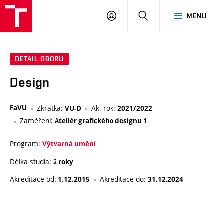
PŘIHLÁSIT
HLEDAT
MENU
SE
DETAIL OBORU
Design
FaVU
Zkratka:
Ak. rok:
VU-D
2021/2022
Zaměření:
Ateliér grafického designu 1
Program:
Výtvarná umění
Délka studia:
2 roky
Akreditace od:
Akreditace do:
1.12.2015
31.12.2024