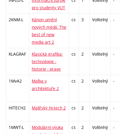
INFZD-L
Informační zdroje
cs
1
Volitelný
-
zá
pro studenty VUT
2KNM-L
Kánon umění
cs
3
Volitelný
-
zk
nových médií. The
best of new
media art 2
KLAGRAF
Klasická grafika:
cs
2
Volitelný
-
zá
technologie -
historie - praxe
1MvA2
Malba v
cs
2
Volitelný
-
zá
architektuře 2
HITECH2
Malířský Hi-tech 2
cs
2
Volitelný
-
zá
1MWT-L
Modulární výuka
cs
2
Volitelný
-
zá