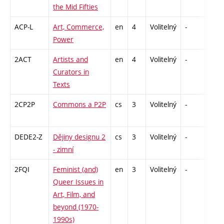
the Mid Fifties
ACP-L
Art, Commerce,
en
4
Volitelný
-
zk
Power
2ACT
Artists and
en
4
Volitelný
-
zk
Curators in
Texts
2CP2P
Commons a P2P
cs
3
Volitelný
-
zá
DEDE2-Z
Dějiny designu 2
cs
3
Volitelný
-
zk
- zimní
2FQI
Feminist (and)
en
3
Volitelný
-
zá
Queer Issues in
Art, Film, and
beyond (1970-
1990s)