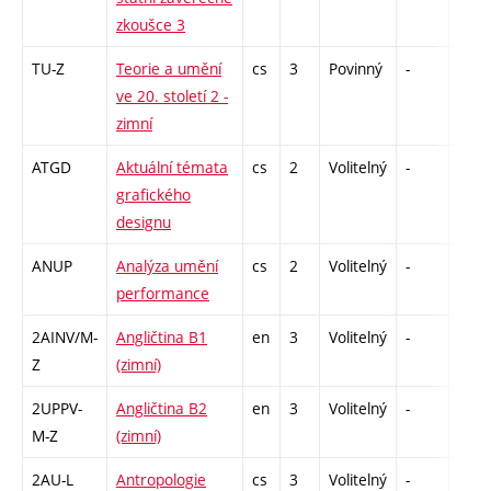
zkoušce 3
TU-Z
Teorie a umění
cs
3
Povinný
-
zk
ve 20. století 2 -
zimní
ATGD
Aktuální témata
cs
2
Volitelný
-
zá
grafického
designu
ANUP
Analýza umění
cs
2
Volitelný
-
zá
performance
2AINV/M-
Angličtina B1
en
3
Volitelný
-
zá,zk
Z
(zimní)
2UPPV-
Angličtina B2
en
3
Volitelný
-
zá,zk
M-Z
(zimní)
2AU-L
Antropologie
cs
3
Volitelný
-
zk