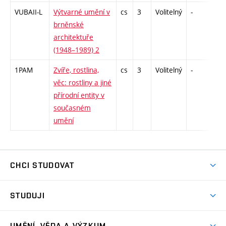
VUBAII-L
Výtvarné umění v
cs
3
Volitelný
-
zk
brněnské
architektuře
(1948–1989) 2
1PAM
Zvíře, rostlina,
cs
3
Volitelný
-
kol
věc: rostliny a jiné
přírodní entity v
současném
umění
CHCI STUDOVAT
Pojďte na FaVU
STUDUJI
Nabídka ateliérů
Aktuality a výzvy
Přijímačky
UMĚNÍ, VĚDA A VÝZKUM