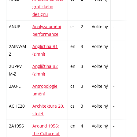
grafického
designu
ANUP
Analýza umění
cs
2
Volitelný
-
zá
performance
2AINV/M-
Angličtina B1
en
3
Volitelný
-
zá,zk
Z
(zimní)
2UPPV-
Angličtina B2
en
3
Volitelný
-
zá,zk
M-Z
(zimní)
2AU-L
Antropologie
cs
3
Volitelný
-
zk
umění
ACHE20
Architektura 20.
cs
3
Volitelný
-
zk
století
2A1956
Around 1956:
en
4
Volitelný
-
zk
the Culture of