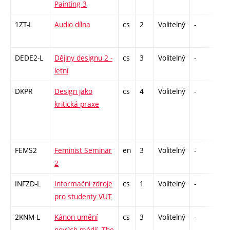
Painting 3
1ZT-L
Audio dílna
cs
2
Volitelný
-
zá
DEDE2-L
Dějiny designu 2 -
cs
3
Volitelný
-
zk
letní
DKPR
Design jako
cs
4
Volitelný
-
zá,
kritická praxe
FEMS2
Feminist Seminar
en
3
Volitelný
-
zá
2
INFZD-L
Informační zdroje
cs
1
Volitelný
-
zá
pro studenty VUT
2KNM-L
Kánon umění
cs
3
Volitelný
-
zk
nových médií. The