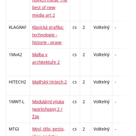
best of new
media art 2
KLAGRAF
Klasická grafika:
cs
2
Volitelný
-
zá
technologie -
historie - praxe
1MvA2
Malba v
cs
2
Volitelný
-
zá
architektuře 2
HITECH2
Malířský Hi-tech 2
cs
2
Volitelný
-
zá
1MWT-L
Modulární výuka
cs
2
Volitelný
-
zá
(workshopy) 2 /
Žák
MTGI
Mysl, tělo, gesto,
cs
2
Volitelný
-
zá