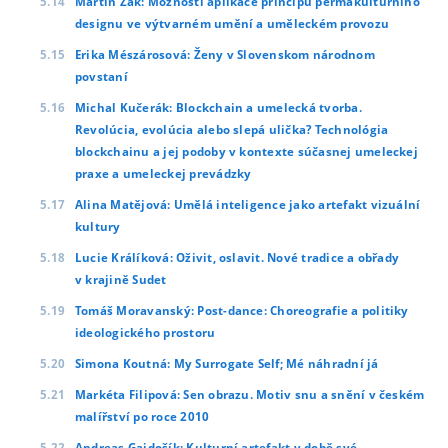
Martin Žák: Možnosti aplikace principů permakulturního
designu ve výtvarném umění a uměleckém provozu
Erika Mészárosová: Ženy v Slovenskom národnom
povstaní
Michal Kučerák: Blockchain a umelecká tvorba.
Revolúcia, evolúcia alebo slepá ulička? Technológia
blockchainu a jej podoby v kontexte súčasnej umeleckej
praxe a umeleckej prevádzky
Alina Matějová: Umělá inteligence jako artefakt vizuální
kultury
Lucie Králíková: Oživit, oslavit. Nové tradice a obřady
v krajině Sudet
Tomáš Moravanský: Post-dance: Choreografie a politiky
ideologického prostoru
Simona Koutná: My Surrogate Self; Mé náhradní já
Markéta Filipová: Sen obrazu. Motiv snu a snění v českém
malířství po roce 2010