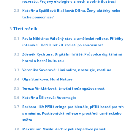
rozvratu. Projevy ekologie v zinech a volné ilustraci
Kateřina Spáčilová Blažková: Dílna. Ženy aktérky nebo
tiché pomocnice?
Třetí ročník
Pavla Nikitina: Válečný stav a umělecké reflexe. Příběhy
interakcí. Od 90. let 20. století po současnost
Zdeněk Rychtera: Digitální hřiště. Průvodce digitálními
hrami a herní kulturou
Veronika Šavarová: Liminalita, nostalgie, rostlina
Olga Staňková: Fluid Nature
Tereza Vinklárková: Emoční (ne)angažovanost
Kateřina Šillerová: Automagic
Barbora Ilič: Příliš cringe pro bienále, příliš based pro trh
s uměním. Postironická reflexe v prostředí uměleckého
světa
Maxmilián Máslo: Archiv polistopadové paměti