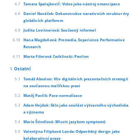
Tamara Spalajković: Video jako nástroj emancipace
Daniel Nováček: Dekonstrukce narativních struktur éry
globálních platforem
Judita Levitnerová: Současný informel
Hana Magdoňová: Premedia. Experience Performative
Research
Marta Fišerová Cwiklinski: Pavilon
Ostatní
Tomáš Absolon: Vliv digitálních prezentačních strategií
na současnou malířskou praxi
Matěj Pavlík: Para-normalizace
Adam Hejduk: Sklo jako součást výtvarného východiska
a významu
Marie Štindlová: Mluvit jazykem symptomů
Valentýna Filípková Landa: Odpovědný design jako
kolaborativní praxe