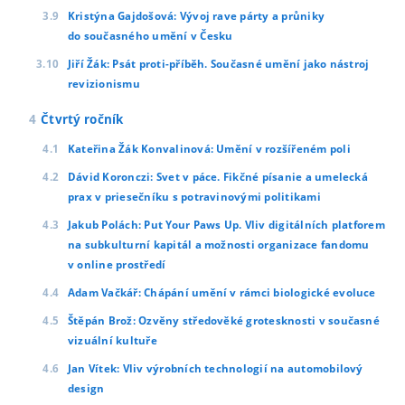
Kristýna Gajdošová: Vývoj rave párty a průniky
do současného umění v Česku
Jiří Žák: Psát proti-příběh. Současné umění jako nástroj
revizionismu
Čtvrtý ročník
Kateřina Žák Konvalinová: Umění v rozšířeném poli
Dávid Koronczi: Svet v páce. Fikčné písanie a umelecká
prax v priesečníku s potravinovými politikami
Jakub Polách: Put Your Paws Up. Vliv digitálních platforem
na subkulturní kapitál a možnosti organizace fandomu
v online prostředí
Adam Vačkář: Chápání umění v rámci biologické evoluce
Štěpán Brož: Ozvěny středověké grotesknosti v současné
vizuální kultuře
Jan Vítek: Vliv výrobních technologií na automobilový
design