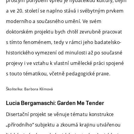
prostým pohybem vpřed je hybatelkou kultury, dějin
a ve 20. století se naplno stává i svébytným prvkem
moderního a současného umění. Ve svém
doktorském projektu bych chtěl zevrubně pracovat
s tímto fenoménem, tedy v rámci jeho badatelsko-
historického vymezení od minulosti až po současné
projevy i ve vztahu k vlastní umělecké práci spojené
s touto tématikou, včetně pedagogické praxe.
Školitelka: Barbora Klímová
Lucia Bergamaschi: Garden Me Tender
Disertační projekt se věnuje tématu konstrukce
„přírodního“ subjektu a zkoumá krajinu utvářenou