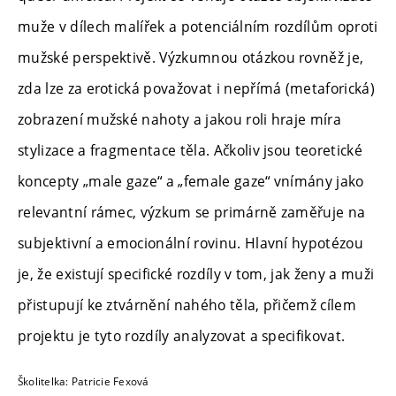
muže v dílech malířek a potenciálním rozdílům oproti
mužské perspektivě. Výzkumnou otázkou rovněž je,
zda lze za erotická považovat i nepřímá (metaforická)
zobrazení mužské nahoty a jakou roli hraje míra
stylizace a fragmentace těla. Ačkoliv jsou teoretické
koncepty „male gaze“ a „female gaze“ vnímány jako
relevantní rámec, výzkum se primárně zaměřuje na
subjektivní a emocionální rovinu. Hlavní hypotézou
je, že existují specifické rozdíly v tom, jak ženy a muži
přistupují ke ztvárnění nahého těla, přičemž cílem
projektu je tyto rozdíly analyzovat a specifikovat.
Školitelka: Patricie Fexová