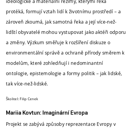
ideologické a materiální režimy, kterými řeka
protéká, formují vztah lidí k životnímu prostředí – a
zároveň zkoumá, jak samotná řeka a její více-než-
lidští obyvatelé mohou vystupovat jako aktéři odporu
a změny. Výzkum směřuje k rozšíření diskuze o
environmentální správě a ochraně přírody směrem k
modelům, které zohledňují i nedominantní
ontologie, epistemologie a formy politik – jak lidské,
tak více-než-lidské.
Školitel: Filip Cenek
Mariia Kovtun: Imaginární Evropa
Projekt se zabývá způsoby reprezentace Evropy v