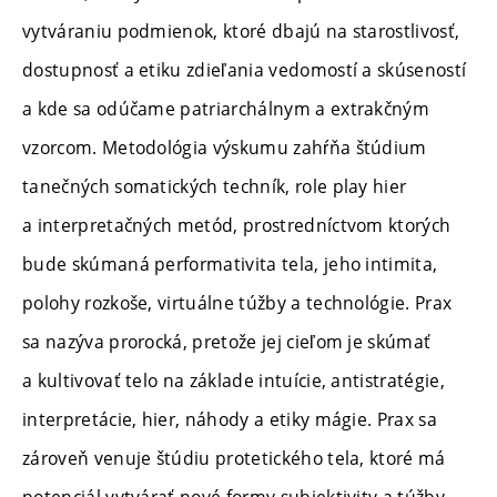
vytváraniu podmienok, ktoré dbajú na starostlivosť,
dostupnosť a etiku zdieľania vedomostí a skúseností
a kde sa odúčame patriarchálnym a extrakčným
vzorcom. Metodológia výskumu zahŕňa štúdium
tanečných somatických techník, role play hier
a interpretačných metód, prostredníctvom ktorých
bude skúmaná performativita tela, jeho intimita,
polohy rozkoše, virtuálne túžby a technológie. Prax
sa nazýva prorocká, pretože jej cieľom je skúmať
a kultivovať telo na základe intuície, antistratégie,
interpretácie, hier, náhody a etiky mágie. Prax sa
zároveň venuje štúdiu protetického tela, ktoré má
potenciál vytvárať nové formy subjektivity a túžby