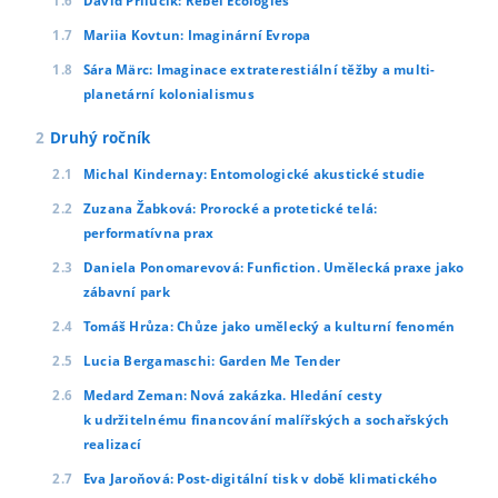
David Přílučík: Rebel Ecologies
Mariia Kovtun: Imaginární Evropa
Sára Märc: Imaginace extraterestiální těžby a multi-
planetární kolonialismus
Druhý ročník
Michal Kindernay: Entomologické akustické studie
Zuzana Žabková: Prorocké a protetické telá:
performatívna prax
Daniela Ponomarevová: Funfiction. Umělecká praxe jako
zábavní park
Tomáš Hrůza: Chůze jako umělecký a kulturní fenomén
Lucia Bergamaschi: Garden Me Tender
Medard Zeman: Nová zakázka. Hledání cesty
k udržitelnému financování malířských a sochařských
realizací
Eva Jaroňová: Post-digitální tisk v době klimatického