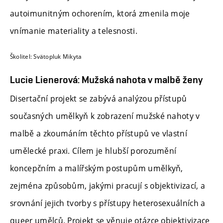
autoimunitným ochorením, ktorá zmenila moje
vnímanie materiality a telesnosti.
Školitel:
Svätopluk Mikyta
Lucie Lienerová: Mužská nahota v malbě ženy
Disertační projekt se zabývá analýzou přístupů
současných umělkyň k zobrazení mužské nahoty v
malbě a zkoumáním těchto přístupů ve vlastní
umělecké praxi. Cílem je hlubší porozumění
koncepčním a malířským postupům umělkyň,
zejména způsobům, jakými pracují s objektivizací, a
srovnání jejich tvorby s přístupy heterosexuálních a
queer umělců. Projekt se věnuje otázce objektivizace