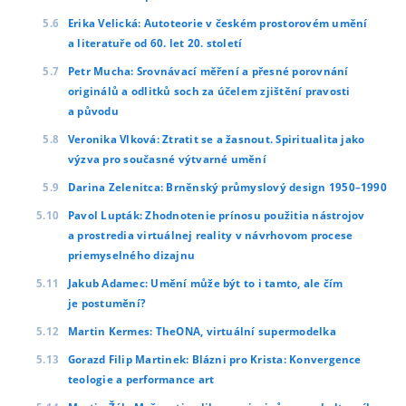
Erika Velická: Autoteorie v českém prostorovém umění
a literatuře od 60. let 20. století
Petr Mucha: Srovnávací měření a přesné porovnání
originálů a odlitků soch za účelem zjištění pravosti
a původu
Veronika Vlková: Ztratit se a žasnout. Spiritualita jako
výzva pro současné výtvarné umění
Darina Zelenitca: Brněnský průmyslový design 1950–1990
Pavol Lupták: Zhodnotenie prínosu použitia nástrojov
a prostredia virtuálnej reality v návrhovom procese
priemyselného dizajnu
Jakub Adamec: Umění může být to i tamto, ale čím
je postumění?
Martin Kermes: TheONA, virtuální supermodelka
Gorazd Filip Martinek: Blázni pro Krista: Konvergence
teologie a performance art