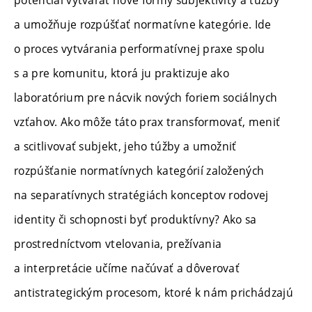
a umožňuje rozpúšťať normatívne kategórie. Ide
o proces vytvárania performatívnej praxe spolu
s a pre komunitu, ktorá ju praktizuje ako
laboratórium pre nácvik nových foriem sociálnych
vzťahov. Ako môže táto prax transformovať, meniť
a scitlivovať subjekt, jeho túžby a umožniť
rozpúšťanie normatívnych kategórií založených
na separatívnych stratégiách konceptov rodovej
identity či schopnosti byť produktívny? Ako sa
prostredníctvom vtelovania, prežívania
a interpretácie učíme načúvať a dôverovať
antistrategickým procesom, ktoré k nám prichádzajú