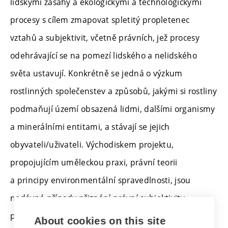
lidskými zásahy a ekologickými a technologickými
procesy s cílem zmapovat spletitý propletenec
vztahů a subjektivit, včetně právních, jež procesy
odehrávající se na pomezí lidského a nelidského
světa ustavují. Konkrétně se jedná o výzkum
rostlinných společenstev a způsobů, jakými si rostliny
podmaňují území obsazená lidmi, dalšími organismy
a minerálními entitami, a stávají se jejich
obyvateli/uživateli. Východiskem projektu,
propojujícím uměleckou praxi, právní teorii
a principy environmentální spravedlnosti, jsou
nedávné případy přiznání právní subjektivity
přírodním entitám. Projekt dále reaguje
About cookies on this site