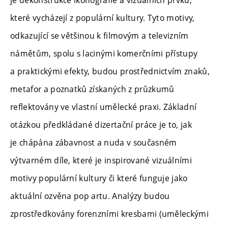
je dekonstrukce ikonografie a vizuálních prvků,
které vycházejí z populární kultury. Tyto motivy,
odkazující se většinou k filmovým a televizním
námětům, spolu s lacinými komerčními přístupy
a praktickými efekty, budou prostřednictvím znaků,
metafor a poznatků získaných z průzkumů
reflektovány ve vlastní umělecké praxi. Základní
otázkou předkládané dizertační práce je to, jak
je chápána zábavnost a nuda v současném
výtvarném díle, které je inspirované vizuálními
motivy populární kultury či které funguje jako
aktuální ozvěna pop artu. Analýzy budou
zprostředkovány forenzními kresbami (uměleckými