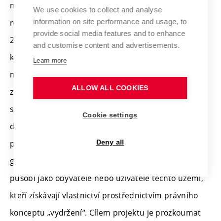
na dočasnost a křehkost reziduálních pozemků,
We use cookies to collect and analyse
rovněž označovaných jako „vágní terény“ (Haluzík,
information on site performance and usage, to
provide social media features and to enhance
2020), „délaissé“ (Clément, 2005) nebo
and customise content and advertisements.
klasifikovaných jako „ostatní plochy“ v katastrálních
Learn more
mapách. Projekt zkoumá možnosti právní
ALLOW ALL COOKIES
způsobilosti a ochrany těchto míst. V této souvislosti
se zabývá i digitálními subjektivitami a agentností
Cookie settings
digitálních entit a jejich uznáním v právu. Součástí
projektu je tvorba současné zahrady, kde AI
Deny all
generované obrazy a spontánně rostoucí vegetace
působí jako obyvatelé nebo uživatelé těchto území,
kteří získávají vlastnictví prostřednictvím právního
konceptu „vydržení“. Cílem projektu je prozkoumat