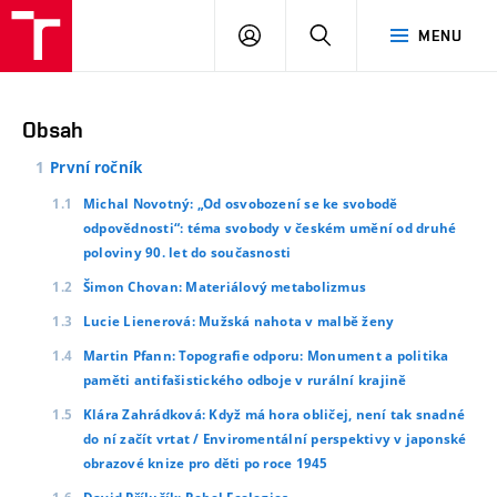
PŘIHLÁSIT
HLEDAT
MENU
SE
Obsah
První ročník
Michal Novotný: „Od osvobození se ke svobodě
odpovědnosti“: téma svobody v českém umění od druhé
poloviny 90. let do současnosti
Šimon Chovan: Materiálový metabolizmus
Lucie Lienerová: Mužská nahota v malbě ženy
Martin Pfann: Topografie odporu: Monument a politika
paměti antifašistického odboje v rurální krajině
Klára Zahrádková: Když má hora obličej, není tak snadné
do ní začít vrtat / Enviromentální perspektivy v japonské
obrazové knize pro děti po roce 1945