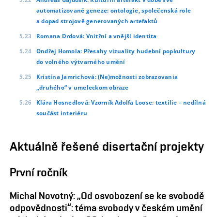
Andreas Gajdošík: Kulturní artefakt v době své
automatizované geneze: ontologie, společenská role
a dopad strojově generovaných artefaktů
Romana Drdová: Vnitřní a vnější identita
Ondřej Homola: Přesahy vizuality hudební popkultury
do volného výtvarného umění
Kristína Jamrichová: (Ne)možnosti zobrazovania
„druhého“ v umeleckom obraze
Klára Hosnedlová: Vzorník Adolfa Loose: textilie – nedílná
součást interiéru
Aktuálně řešené disertační projekty
První ročník
Michal Novotný: „Od osvobození se ke svobodě
odpovědnosti“: téma svobody v českém umění