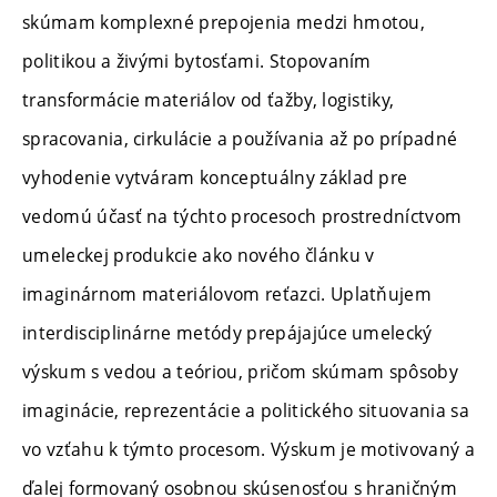
skúmam komplexné prepojenia medzi hmotou,
politikou a živými bytosťami. Stopovaním
transformácie materiálov od ťažby, logistiky,
spracovania, cirkulácie a používania až po prípadné
vyhodenie vytváram konceptuálny základ pre
vedomú účasť na týchto procesoch prostredníctvom
umeleckej produkcie ako nového článku v
imaginárnom materiálovom reťazci. Uplatňujem
interdisciplinárne metódy prepájajúce umelecký
výskum s vedou a teóriou, pričom skúmam spôsoby
imaginácie, reprezentácie a politického situovania sa
vo vzťahu k týmto procesom. Výskum je motivovaný a
ďalej formovaný osobnou skúsenosťou s hraničným