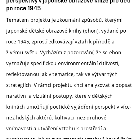
perspektivy v japonské obrazové knize pro děti
po roce 1945
Tématem projektu je zkoumání způsobů, kterými
japonské dětské obrazové knihy (ehon), vydané po
roce 1945, zprostředkovávají vztah k přírodě a
živému světu. Vycházím z pozorování, že se ehon
vyznačuje specifickou environmentální citlivostí,
reflektovanou jak v tematice, tak ve výtvarných
strategiích. V rámci projektu chci analyzovat a popsat
narativní a vizuální postupy, které v dětských
knihách umožňují poetické vyjádření perspektiv více-
než-lidských aktérů, kultivaci mezidruhové
vnímavosti a utváření vztahu k prostředí a