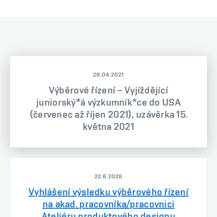
28.04.2021
Výběrové řízení – Vyjíždějící
juniorský*á výzkumník*ce do USA
(červenec až říjen 2021), uzávěrka 15.
května 2021
22.6.2026
Vyhlášení výsledku výběrového řízení
na akad. pracovníka/pracovnici
Ateliéru produktového designu