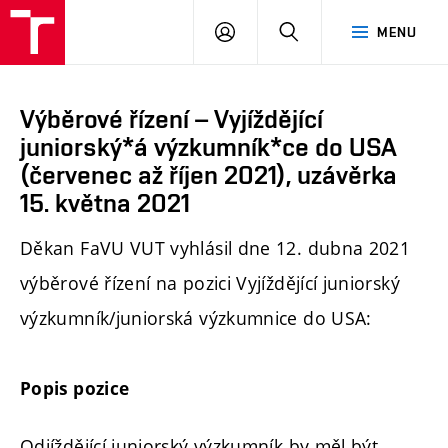
PŘIHLÁSIT
HLEDAT
MENU
SE
Výběrové řízení – Vyjíždějící
juniorský*á výzkumník*ce do USA
(červenec až říjen 2021), uzávěrka
15. května 2021
Děkan FaVU VUT vyhlásil dne 12. dubna 2021
výběrové řízení na pozici Vyjíždějící juniorský
výzkumník/juniorská výzkumnice do USA:
Popis pozice
Odjíždějící juniorský výzkumník by měl být