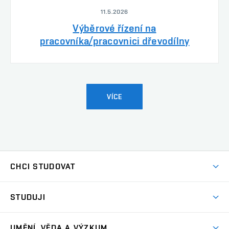
11.5.2026
Výběrové řízení na
pracovníka/pracovnici dřevodílny
VÍCE
CHCI STUDOVAT
Pojďte na FaVU
STUDUJI
Nabídka ateliérů
Aktuality a výzvy
Přijímačky
UMĚNÍ, VĚDA A VÝZKUM