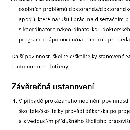
osobních problémů doktoranda/doktorandky 
apod.), které narušují práci na disertačním pr
s koordinátorem/koordinátorkou doktorskéh
programu nápomocen/nápomocna při hledán
Další povinnosti školitele/školitelky stanoven
touto normou dotčeny.
Závěrečná ustanovení
V případě prokázaného neplnění povinností 
školitele/školitelky provádí děkan/ka po pr
a s vedoucí/m příslušného školicího pracoviš