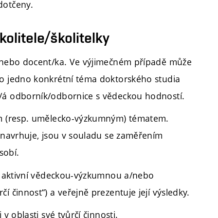
dotčeny.
olitele/školitelky
a nebo docent/ka. Ve výjimečném případě může
ro jedno konkrétní téma doktorského studia
/á odborník/odbornice s vědeckou hodností.
ným (resp. umělecko-výzkumným) tématem.
a navrhuje, jsou v souladu se zaměřením
sobí.
vá aktivní vědeckou-výzkumnou a/nebo
 činnost“) a veřejně prezentuje její výsledky.
v oblasti své tvůrčí činnosti.