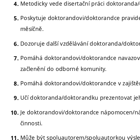
Metodicky vede disertační práci doktoranda
Poskytuje doktorandovi/doktorandce pravid
měsíčně.
Dozoruje další vzdělávání doktoranda/dokto
Pomáhá doktorandovi/doktorandce navazovat
začlenění do odborné komunity.
Pomáhá doktorandovi/doktorandce v zajištění
Učí doktoranda/doktorandku prezentovat jeho/
Je doktorandovi/doktorandce nápomocen/náp
činnosti.
Může být spoluautorem/spoluautorkou výsled