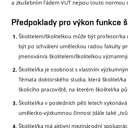
a zkušebním řádem VUT nejsou touto normou 
Předpoklady pro výkon funkce šk
Školitelem/školitelkou může být profesor/k
být po schválení uměleckou radou fakulty p
jmenován/a školitelem/školitelkou významný
Školitel/ka je osobnost s vlastním výzkum
Témata doktorského studia, která školitel/k
školicího pracoviště, na kterém školitel/ka pů
Školitel/ka v posledních pěti letech vykoná
umělecko-výzkumnou činnost (dále také „tvůrčí
Školitel/ka má aktivní mezinárodní spolupráci 