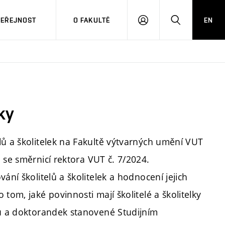
VEŘEJNOST
O FAKULTĚ
EN
PŘIHLÁSIT
HLEDAT
SE
ky
lů a školitelek na Fakultě výtvarných umění VUT
se směrnicí rektora VUT č. 7/2024.
ání školitelů a školitelek a hodnocení jejich
tom, jaké povinnosti mají školitelé a školitelky
dů a doktorandek stanovené Studijním