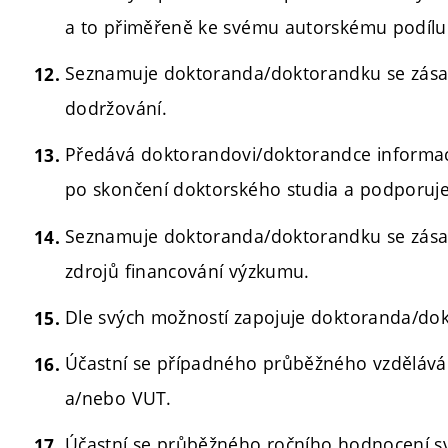
a to přiměřeně ke svému autorskému podílu
Seznamuje doktoranda/doktorandku se zásada
dodržování.
Předává doktorandovi/doktorandce informa
po skončení doktorského studia a podporuje
Seznamuje doktoranda/doktorandku se zásad
zdrojů financování výzkumu.
Dle svých možností zapojuje doktoranda/dokt
Účastní se případného průběžného vzdělávání
a/nebo VUT.
Účastní se průběžného ročního hodnocení s