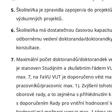
Školitel/ka je zpravidla zapojen/a do projekt
výzkumných projektů.
Školitel/ka má dostatečnou časovou kapacit
odbornému vedení doktoranda/doktorandky a
konzultace.
Maximální počet doktorandů/doktorandek ve
je stanoven Studijním a zkušebním řádem VU
max. 7, na FaVU VUT je doporučeno vést max.
pracovníků/pracovnic max. 1). Zvýšení toho
oborové rady, a to zejména s přihlédnutím k
s doporučením Rady pro vnitřní hodnocení VU
hodností má možnost vypsat max. 1 téma stu