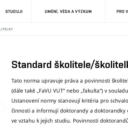
STUDUJI
UMĚNÍ, VĚDA A VÝZKUM
PRO 
LITELKY
Standard školitele/školitel
Tato norma upravuje práva a povinnosti školite
(dále také
„FaVU VUT“ nebo „fakulta“)
v souladu 
Ustanovení normy stanovují kritéria pro schvalov
činnosti a informují doktorandy a doktorandky o 
ve vztahu k jejich studiu. Povinnosti doktoran