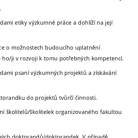
.
mi etiky výzkumné práce a dohlíží na její
ce o možnostech budoucího uplatnění
 ho/ji v rozvoji k tomu potřebných kompetencí.
ami psaní výzkumných projektů a získávání
orandku do projektů tvůrčí činnosti.
 školitelů/školitelek organizovaného fakultou
vých doktorandů/doktorandek. V případě