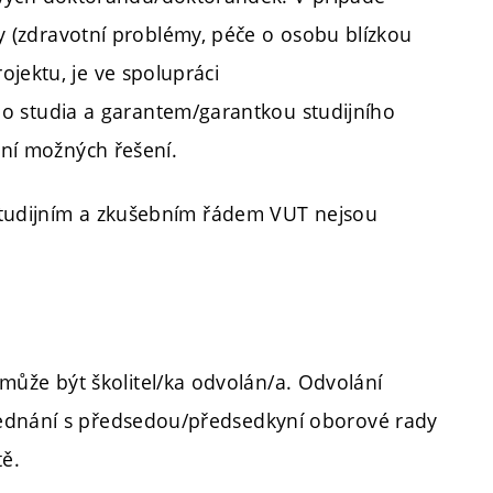
(zdravotní problémy, péče o osobu blízkou
ojektu, je ve spolupráci
o studia a garantem/garantkou studijního
í možných řešení.
é Studijním a zkušebním řádem VUT nejsou
může být školitel/ka odvolán/a. Odvolání
ojednání s předsedou/předsedkyní oborové rady
tě.