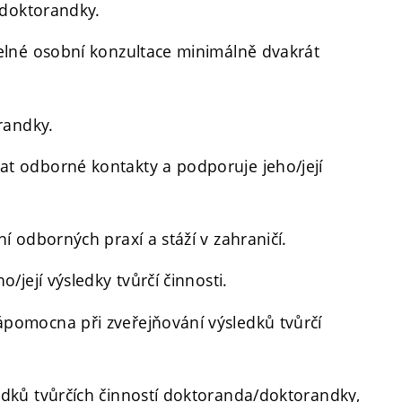
/doktorandky.
elné osobní konzultace minimálně dvakrát
randky.
 odborné kontakty a podporuje jeho/její
 odborných praxí a stáží v zahraničí.
její výsledky tvůrčí činnosti.
omocna při zveřejňování výsledků tvůrčí
ků tvůrčích činností doktoranda/doktorandky,