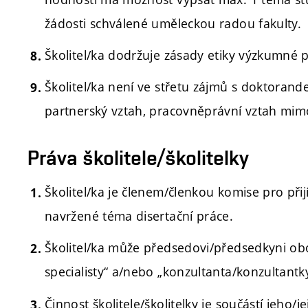
žádosti schválené uměleckou radou fakulty.
Školitel/ka dodržuje zásady etiky výzkumné 
Školitel/ka není ve střetu zájmů s doktora
partnerský vztah, pracovněprávní vztah mimo 
Práva školitele/školitelky
Školitel/ka je členem/členkou komise pro při
navržené téma disertační práce.
Školitel/ka může předsedovi/předsedkyni ob
specialisty“ a/nebo
„konzultanta/konzultantky
Činnost školitele/školitelky je součástí jeho