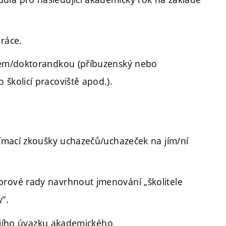
práce.
ndem/doktorandkou (příbuzenský nebo
školicí pracoviště apod.).
jímací zkoušky uchazečů/uchazeček na jím/ní
orové rady navrhnout jmenování „školitele
“.
/jejího úvazku akademického