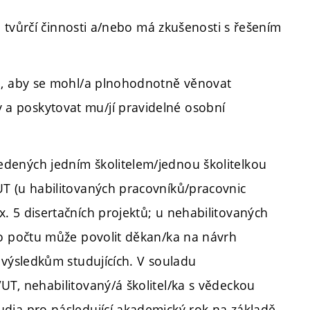
ů tvůrčí činnosti a/nebo má zkušenosti s řešením
u, aby se mohl/a plnohodnotně věnovat
 poskytovat mu/jí pravidelné osobní
dených jedním školitelem/jednou školitelkou
T (u habilitovaných pracovníků/pracovnic
 5 disertačních projektů; u nehabilitovaných
to počtu může povolit děkan/ka na návrh
 výsledkům studujících. V souladu
T, nehabilitovaný/á školitel/ka s vědeckou
dia pro následující akademický rok na základě