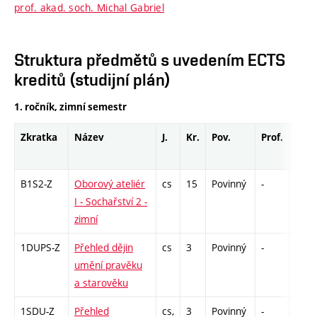
prof. akad. soch. Michal Gabriel
Struktura předmětů s uvedením ECTS
kreditů (studijní plán)
1. ročník, zimní semestr
Zkratka
Název
J.
Kr.
Pov.
Prof.
Uk.
B1S2-Z
Oborový ateliér
cs
15
Povinný
-
zá,zk
I - Sochařství 2 -
zimní
1DUPS-Z
Přehled dějin
cs
3
Povinný
-
zk
umění pravěku
a starověku
1SDU-Z
Přehled
cs,
3
Povinný
-
zk