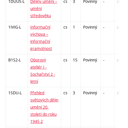
1DUUS-L
Dějiny umění –
cs
3
Povinný
-
zk
umění
středověku
1IVIG-L
Informační
cs
1
Povinný
-
zá
výchova –
informační
gramotnost
B1S2-L
Oborový
cs
15
Povinný
-
zá,zk
ateliér I -
Sochařství 2 -
letní
1SDU-L
Přehled
cs
3
Povinný
-
zk
světových dějin
umění 20.
století do roku
1945 2