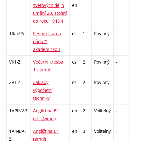
světových dějin
en
umění 20. století
do roku 1945 1
1RanPA
Respekt až na
cs
1
Povinný
-
zá
půdu *
akademickou
VK1-Z
Večerní kresba
cs
2
Povinný
-
zá
1 - zimní
ZVT-Z
Základy
cs
2
Povinný
-
zá
výpočetní
techniky
1APINV-Z
Angličtina B1
en
2
Volitelný
-
zá
nižší (zimní)
1AINBA-
Angličtina B1
en
3
Volitelný
-
zá,zk
Z
(zimní)