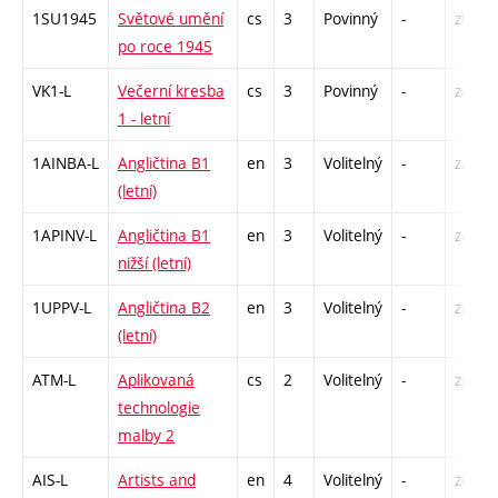
1SU1945
Světové umění
cs
3
Povinný
-
zk
po roce 1945
VK1-L
Večerní kresba
cs
3
Povinný
-
zá,zk
1 - letní
1AINBA-L
Angličtina B1
en
3
Volitelný
-
zá,zk
(letní)
1APINV-L
Angličtina B1
en
3
Volitelný
-
zá,zk
nižší (letní)
1UPPV-L
Angličtina B2
en
3
Volitelný
-
zá,zk
(letní)
ATM-L
Aplikovaná
cs
2
Volitelný
-
zá
technologie
malby 2
AIS-L
Artists and
en
4
Volitelný
-
zk