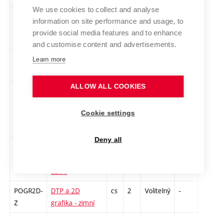
We use cookies to collect and analyse
DAF
Dějiny
cs
3
Volitelný
-
zk
information on site performance and usage, to
animovaného
provide social media features and to enhance
filmu
and customise content and advertisements.
DEDE1-Z
Dějiny designu 1
cs
3
Volitelný
-
zk
Learn more
- zimní
ALLOW ALL COOKIES
1DS-L
Digitální
cs
2
Volitelný
-
zá
sochařství – 3D
Cookie settings
robotické
obrábění 1
Deny all
1DS-Z
Digitální
cs
2
Volitelný
-
zá
sochařství - 3D
tisk 1
POGR2D-
DTP a 2D
cs
2
Volitelný
-
zá
Z
grafika - zimní