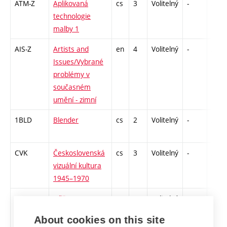
ATM-Z
Aplikovaná
cs
3
Volitelný
-
zk
technologie
malby 1
AIS-Z
Artists and
en
4
Volitelný
-
zk
Issues/Vybrané
problémy v
současném
umění - zimní
1BLD
Blender
cs
2
Volitelný
-
zá
CVK
Československá
cs
3
Volitelný
-
zk
vizuální kultura
1945–1970
DKFI-Z
Dějiny a
cs
3
Volitelný
-
zk
kontexty
About cookies on this site
fotografie 1