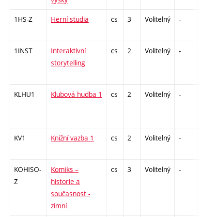
1HS-Z
Herní studia
cs
3
Volitelný
-
zk
1INST
Interaktivní
cs
2
Volitelný
-
zá
storytelling
KLHU1
Klubová hudba 1
cs
2
Volitelný
-
zá
KV1
Knižní vazba 1
cs
2
Volitelný
-
zá
KOHISO-
Komiks –
cs
3
Volitelný
-
zk
Z
historie a
současnost -
zimní