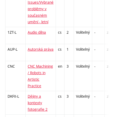
Issues/Vybrané
problémy v
současném
umění - letní
1ZT-L
Audio dílna
cs
2
Volitelný
-
zá
AUP-L
Autorská práva
cs
1
Volitelný
-
zá
CNC
CNC Machining
en
3
Volitelný
-
zá
/ Robots in
Artistic
Practice
DKFII-L
Dějiny a
cs
3
Volitelný
-
zk
kontexty
fotografie 2