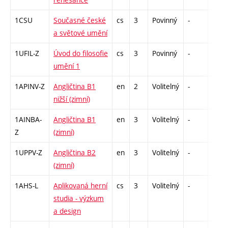
1CSU
Současné české
cs
3
Povinný
-
zk
a světové umění
1UFIL-Z
Úvod do filosofie
cs
3
Povinný
-
zk
umění 1
1APINV-Z
Angličtina B1
en
2
Volitelný
-
zá
nižší (zimní)
1AINBA-
Angličtina B1
en
3
Volitelný
-
zá,zk
Z
(zimní)
1UPPV-Z
Angličtina B2
en
3
Volitelný
-
zá,zk
(zimní)
1AHS-L
Aplikovaná herní
cs
3
Volitelný
-
zk
studia - výzkum
a design