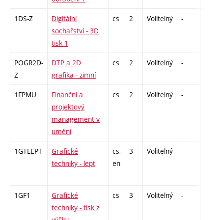
1DS-Z
Digitální
cs
2
Volitelný
-
zá
sochařství - 3D
tisk 1
POGR2D-
DTP a 2D
cs
2
Volitelný
-
zá
Z
grafika - zimní
1FPMU
Finanční a
cs
2
Volitelný
-
zá
projektový
management v
umění
1GTLEPT
Grafické
cs,
3
Volitelný
-
zá
techniky - lept
en
1GF1
Grafické
cs
3
Volitelný
-
zá
techniky - tisk z
výšky