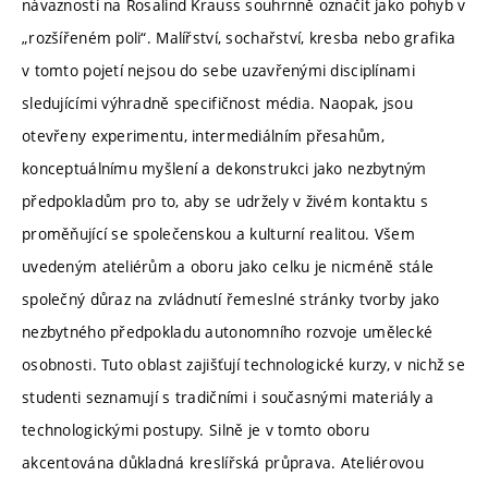
návaznosti na Rosalind Krauss souhrnně označit jako pohyb v
„rozšířeném poli“. Malířství, sochařství, kresba nebo grafika
v tomto pojetí nejsou do sebe uzavřenými disciplínami
sledujícími výhradně specifičnost média. Naopak, jsou
otevřeny experimentu, intermediálním přesahům,
konceptuálnímu myšlení a dekonstrukci jako nezbytným
předpokladům pro to, aby se udržely v živém kontaktu s
proměňující se společenskou a kulturní realitou. Všem
uvedeným ateliérům a oboru jako celku je nicméně stále
společný důraz na zvládnutí řemeslné stránky tvorby jako
nezbytného předpokladu autonomního rozvoje umělecké
osobnosti. Tuto oblast zajišťují technologické kurzy, v nichž se
studenti seznamují s tradičními i současnými materiály a
technologickými postupy. Silně je v tomto oboru
akcentována důkladná kreslířská průprava. Ateliérovou