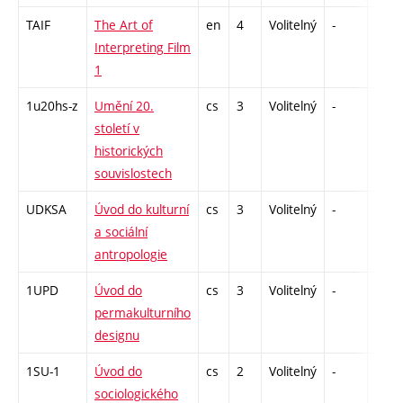
TAIF
The Art of
en
4
Volitelný
-
zk
Interpreting Film
1
1u20hs-z
Umění 20.
cs
3
Volitelný
-
zk
století v
historických
souvislostech
UDKSA
Úvod do kulturní
cs
3
Volitelný
-
zk
a sociální
antropologie
1UPD
Úvod do
cs
3
Volitelný
-
zk
permakulturního
designu
1SU-1
Úvod do
cs
2
Volitelný
-
zá
sociologického