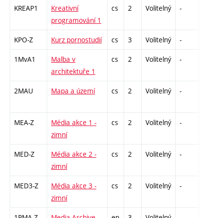
KREAP1
Kreativní
cs
2
Volitelný
-
zá
programování 1
KPO-Z
Kurz pornostudií
cs
3
Volitelný
-
zk
1MvA1
Malba v
cs
2
Volitelný
-
zá
architektuře 1
2MAU
Mapa a území
cs
2
Volitelný
-
zá
MEA-Z
Média akce 1 -
cs
2
Volitelný
-
zá
zimní
MED-Z
Média akce 2 -
cs
2
Volitelný
-
zá
zimní
MED3-Z
Média akce 3 -
cs
2
Volitelný
-
zá
zimní
1PMA-Z
Media Archive
en
3
Volitelný
-
zá