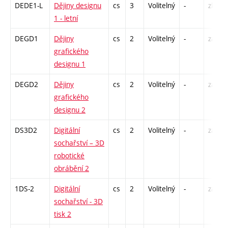
DEDE1-L
Dějiny designu
cs
3
Volitelný
-
zk
1 - letní
DEGD1
Dějiny
cs
2
Volitelný
-
zá
grafického
designu 1
DEGD2
Dějiny
cs
2
Volitelný
-
zá
grafického
designu 2
DS3D2
Digitální
cs
2
Volitelný
-
zá
sochařství – 3D
robotické
obrábění 2
1DS-2
Digitální
cs
2
Volitelný
-
zá
sochařství - 3D
tisk 2