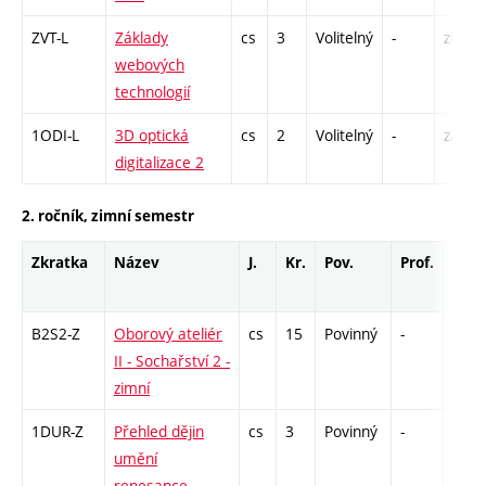
ZVT-L
Základy
cs
3
Volitelný
-
zk
webových
technologií
1ODI-L
3D optická
cs
2
Volitelný
-
zá
digitalizace 2
2. ročník, zimní semestr
Zkratka
Název
J.
Kr.
Pov.
Prof.
Uk.
B2S2-Z
Oborový ateliér
cs
15
Povinný
-
zá,zk
II - Sochařství 2 -
zimní
1DUR-Z
Přehled dějin
cs
3
Povinný
-
zk
umění
renesance