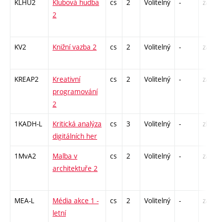
KLHU2
Klubová hudba
cs
2
Volitelný
-
zá
2
KV2
Knižní vazba 2
cs
2
Volitelný
-
zá
KREAP2
Kreativní
cs
2
Volitelný
-
zá
programování
2
1KADH-L
Kritická analýza
cs
3
Volitelný
-
zk
digitálních her
1MvA2
Malba v
cs
2
Volitelný
-
zá
architektuře 2
MEA-L
Média akce 1 -
cs
2
Volitelný
-
zá
letní