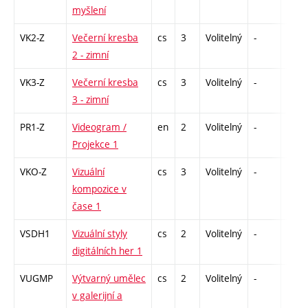
myšlení
VK2-Z
Večerní kresba
cs
3
Volitelný
-
zá
2 - zimní
VK3-Z
Večerní kresba
cs
3
Volitelný
-
zá
3 - zimní
PR1-Z
Videogram /
en
2
Volitelný
-
zá
Projekce 1
VKO-Z
Vizuální
cs
3
Volitelný
-
zk
kompozice v
čase 1
VSDH1
Vizuální styly
cs
2
Volitelný
-
zá
digitálních her 1
VUGMP
Výtvarný umělec
cs
2
Volitelný
-
zá
v galerijní a