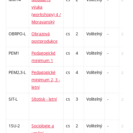
výuka
(workshopy) 4 /
Moravanský
OBRPO-L
Obrazová
cs
2
Volitelný
-
zá
postprodukce
PEM1
Pedagogické
cs
4
Volitelný
-
zá
minimum 1
PEM2,3-L
Pedagogické
cs
4
Volitelný
-
zá
minimum 2, 3 -
letní
SIT-L
Sítotisk - letní
cs
3
Volitelný
-
zá
1SU-2
Sociologie a
cs
2
Volitelný
-
zá