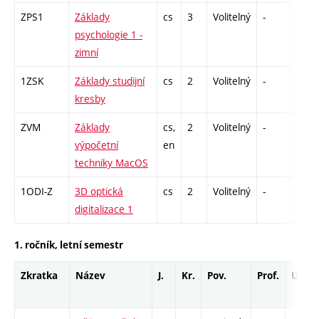
ZPS1
Základy
cs
3
Volitelný
-
zk
psychologie 1 -
zimní
1ZSK
Základy studijní
cs
2
Volitelný
-
zá
kresby
ZVM
Základy
cs,
2
Volitelný
-
zá
výpočetní
en
techniky MacOS
1ODI-Z
3D optická
cs
2
Volitelný
-
zá
digitalizace 1
1. ročník, letní semestr
Zkratka
Název
J.
Kr.
Pov.
Prof.
Uk.