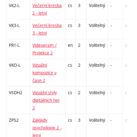
VK2-L
Večerní kresba
cs
3
Volitelný
-
zá,zk
2 - letní
VK3-L
Večerní kresba
cs
3
Volitelný
-
zá,zk
3 - letní
PR1-L
Videogram /
en
2
Volitelný
-
zá
Projekce 2
VKO-L
Vizuální
cs
2
Volitelný
-
zá
kompozice v
čase 2
VSDH2
Vizuální styly
cs
2
Volitelný
-
zá
digitálních her
2
ZPS2
Základy
cs
3
Volitelný
-
zk
psychologie 2 -
letní