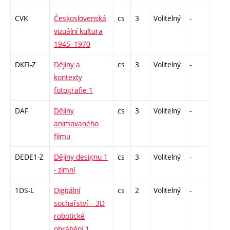
CVK
Československá
cs
3
Volitelný
-
zk
vizuální kultura
1945–1970
DKFI-Z
Dějiny a
cs
3
Volitelný
-
zk
kontexty
fotografie 1
DAF
Dějiny
cs
3
Volitelný
-
zk
animovaného
filmu
DEDE1-Z
Dějiny designu 1
cs
3
Volitelný
-
zk
- zimní
1DS-L
Digitální
cs
2
Volitelný
-
zá
sochařství – 3D
robotické
obrábění 1