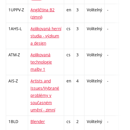
1UPPV-Z
Angličtina B2
en
3
Volitelný
-
zá,zk
(zimní)
1AHS-L
Aplikovaná herní
cs
3
Volitelný
-
zk
studia - výzkum
a design
ATM-Z
Aplikovaná
cs
3
Volitelný
-
zk
technologie
malby 1
AIS-Z
Artists and
en
4
Volitelný
-
zk
Issues/Vybrané
problémy v
současném
umění - zimní
1BLD
Blender
cs
2
Volitelný
-
zá