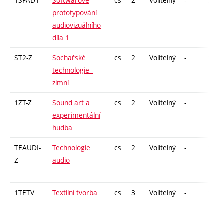
1SPAD1
Softwarové
cs
2
Volitelný
-
zá
prototypování
audiovizuálního
díla 1
ST2-Z
Sochařské
cs
2
Volitelný
-
zá
technologie -
zimní
1ZT-Z
Sound art a
cs
2
Volitelný
-
zá
experimentální
hudba
TEAUDI-
Technologie
cs
2
Volitelný
-
zá
Z
audio
1TETV
Textilní tvorba
cs
3
Volitelný
-
zá