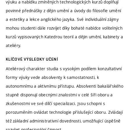
výuku a nabídku zmíněných technologických kurzů doplňují
povinné přednášky z dějin umění a úvody do filosofie umění
a estetiky a lekce anglického jazyka. Své individuální zájmy
mohou studenti dále rozvíjet díky bohaté nabídce volitelných
kurzů vypisovaných Katedrou teorií a dějin umění, kabinety a
ateliéry.
KLÍČOVÉ VÝSLEDKY UČENÍ
Ateliérový charakter studia s vysokým podílem konzultativní
formy výuky vede absolventy k samostatnosti, k
autonomnímu a aktivnímu přístupu. Absolventi bakalářského
stupně disponují obecnými znalostmi v celé šíři oboru a
zkušenostmi ve své dílčí specializaci. Jsou schopni s
porozuměním ovládat technologie příslušející oboru. Zvládají
též základní administrativní dovednosti, umožňující úspěšně
rozvíjet profesionální činnost.