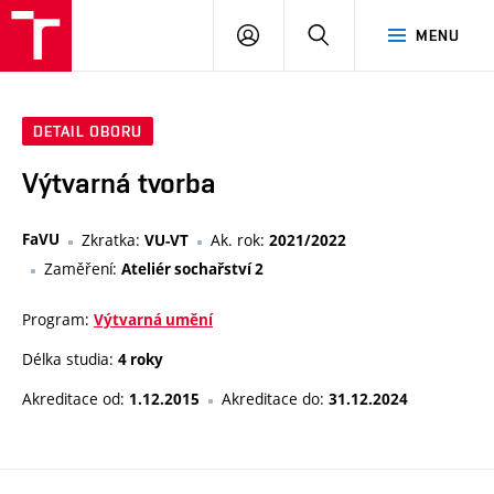
PŘIHLÁSIT
HLEDAT
MENU
SE
DETAIL OBORU
Výtvarná tvorba
FaVU
Zkratka:
Ak. rok:
VU-VT
2021/2022
Zaměření:
Ateliér sochařství 2
Program:
Výtvarná umění
Délka studia:
4 roky
Akreditace od:
Akreditace do:
1.12.2015
31.12.2024