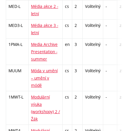
MED-L
Média akce 2 -
cs
2
Volitelný
-
zá
letní
MED3-L
Média akce 3 -
cs
2
Volitelný
-
zá
letní
1PMA-L
Media Archive
en
3
Volitelný
-
zá
Presentation -
summer
MUUM
Móda v umění
cs
3
Volitelný
-
zk
– umění v
módě
1MWT-L
Modulární
cs
2
Volitelný
-
zá
výuka
(workshopy) 2 /
Žák
MWT4
Modulární
cs
2
Volitelný
-
zá