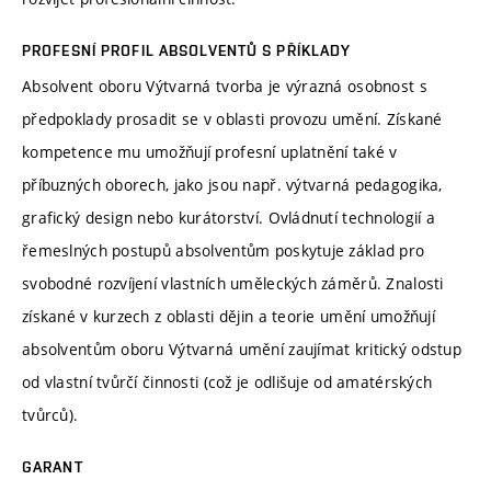
PROFESNÍ PROFIL ABSOLVENTŮ S PŘÍKLADY
Absolvent oboru Výtvarná tvorba je výrazná osobnost s
předpoklady prosadit se v oblasti provozu umění. Získané
kompetence mu umožňují profesní uplatnění také v
příbuzných oborech, jako jsou např. výtvarná pedagogika,
grafický design nebo kurátorství. Ovládnutí technologií a
řemeslných postupů absolventům poskytuje základ pro
svobodné rozvíjení vlastních uměleckých záměrů. Znalosti
získané v kurzech z oblasti dějin a teorie umění umožňují
absolventům oboru Výtvarná umění zaujímat kritický odstup
od vlastní tvůrčí činnosti (což je odlišuje od amatérských
tvůrců).
GARANT