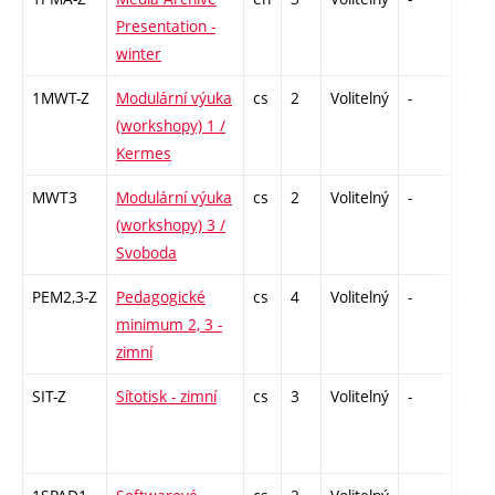
Presentation -
winter
1MWT-Z
Modulární výuka
cs
2
Volitelný
-
zá
(workshopy) 1 /
Kermes
MWT3
Modulární výuka
cs
2
Volitelný
-
zá
(workshopy) 3 /
Svoboda
PEM2,3-Z
Pedagogické
cs
4
Volitelný
-
zá
minimum 2, 3 -
zimní
SIT-Z
Sítotisk - zimní
cs
3
Volitelný
-
zá