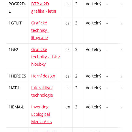
POGR2D-
DTP a 2D
cs
2
Volitelný
-
zá
L
grafika - letní
1GTLIT
Grafické
cs
3
Volitelný
-
zá
techniky -
litografie
1GF2
Grafické
cs
3
Volitelný
-
zá
techniky - tisk z
hloubky
1HERDES
Herní design
cs
2
Volitelný
-
zá
1IAT-L
Interaktivní
cs
2
Volitelný
-
zá
technologie
1IEMA-L
Inventing
en
3
Volitelný
-
zá
Ecological
Media Arts