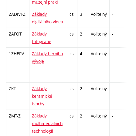
muzejní praxi
ZADIVI-Z
Základy
cs
3
Volitelný
-
zk
digitálního videa
ZAFOT
Základy
cs
2
Volitelný
-
zá
fotografie
1ZHERV
Základy herního
cs
4
Volitelný
-
kl
vývoje
ZKT
Základy
cs
2
Volitelný
-
zá
keramické
tvorby
ZMT-Z
Základy
cs
2
Volitelný
-
zá
multimediálních
technologií