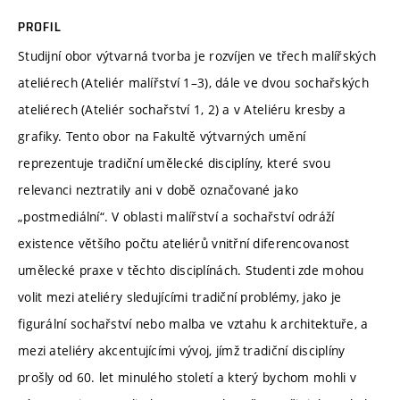
PROFIL
Studijní obor výtvarná tvorba je rozvíjen ve třech malířských
ateliérech (Ateliér malířství 1–3), dále ve dvou sochařských
ateliérech (Ateliér sochařství 1, 2) a v Ateliéru kresby a
grafiky. Tento obor na Fakultě výtvarných umění
reprezentuje tradiční umělecké disciplíny, které svou
relevanci neztratily ani v době označované jako
„postmediální“. V oblasti malířství a sochařství odráží
existence většího počtu ateliérů vnitřní diferencovanost
umělecké praxe v těchto disciplínách. Studenti zde mohou
volit mezi ateliéry sledujícími tradiční problémy, jako je
figurální sochařství nebo malba ve vztahu k architektuře, a
mezi ateliéry akcentujícími vývoj, jímž tradiční disciplíny
prošly od 60. let minulého století a který bychom mohli v