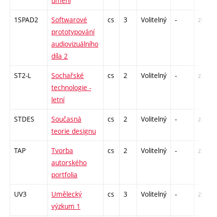
umění
1SPAD2
Softwarové
cs
3
Volitelný
-
zk
prototypování
audiovizuálního
díla 2
ST2-L
Sochařské
cs
2
Volitelný
-
zá
technologie -
letní
STDES
Současná
cs
2
Volitelný
-
zá
teorie designu
TAP
Tvorba
cs
2
Volitelný
-
zá
autorského
portfolia
UV3
Umělecký
cs
3
Volitelný
-
zk
výzkum 1