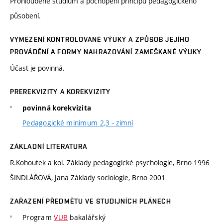
Prohloubené studium a pochopení principů pedagogického
působení.
VYMEZENÍ KONTROLOVANÉ VÝUKY A ZPŮSOB JEJÍHO
PROVÁDĚNÍ A FORMY NAHRAZOVÁNÍ ZAMEŠKANÉ VÝUKY
Účast je povinná.
PREREKVIZITY A KOREKVIZITY
povinná korekvizita
Pedagogické minimum 2,3 - zimní
ZÁKLADNÍ LITERATURA
R.Kohoutek a kol. Základy pedagogické psychologie, Brno 1996
ŠINDLÁŘOVÁ, Jana Základy sociologie, Brno 2001
ZAŘAZENÍ PŘEDMĚTU VE STUDIJNÍCH PLÁNECH
Program
VUB
bakalářský