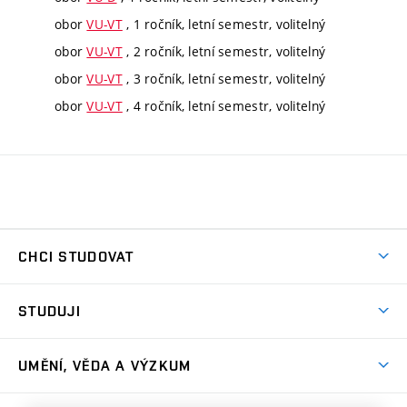
obor
VU-VT
, 1 ročník, letní semestr, volitelný
obor
VU-VT
, 2 ročník, letní semestr, volitelný
obor
VU-VT
, 3 ročník, letní semestr, volitelný
obor
VU-VT
, 4 ročník, letní semestr, volitelný
CHCI STUDOVAT
Pojďte na FaVU
STUDUJI
Nabídka ateliérů
Aktuality a výzvy
Přijímačky
UMĚNÍ, VĚDA A VÝZKUM
Studijní oddělení
Dny otevřených dveří
Centrum výzkumu