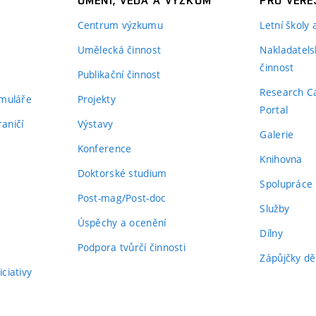
UMĚNÍ, VĚDA A VÝZKUM
PRO VEŘE
Centrum výzkumu
Letní školy
Umělecká činnost
Nakladatels
činnost
Publikační činnost
Research C
rmuláře
Projekty
Portal
aničí
Výstavy
Galerie
Konference
Knihovna
Doktorské studium
Spolupráce
Post-mag/Post-doc
Služby
Úspěchy a ocenění
Dílny
Podpora tvůrčí činnosti
Zápůjčky dě
ciativy