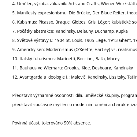
4. Umělec, výroba, zákazník: Arts and Crafts, Wiener Werkstä
5. Manifesty expresionismu: Die Brücke, Der Blaue Reiter, theo
6. Kubismus: Picasso, Braque, Gleizes, Gris, Léger; kubistické so
7. Počátky abstrakce: Kandinsky, Delauny, Duchamp, Kupka
8. Světové výstavy I.: 1904 St. Louis, 1905 Liége, 1913 Ghent, 
9. Americký sen: Modernismus (O’Keeffe, Hartley) vs. realismu
10. Italský futurismus: Marinetti, Boccioni, Balla, Marey
11. Bauhaus ve Wiemaru: Gropius, Klee, Desbourg, Kandinsky
12. Avantgarda a ideologie I.: Malevič, Kandinsky, Lissitsky, Tatlin
Představit významné osobnosti, díla, umělecké skupiny, progra
představit současné myšlení o moderním umění a charakterizova
Povinná účast, tolerováno 50% absence.