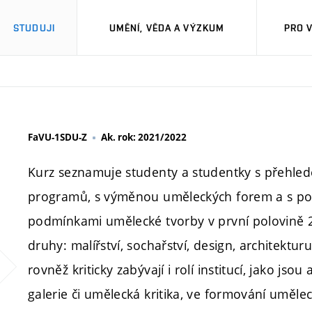
STUDUJI
UMĚNÍ, VĚDA A VÝZKUM
PRO 
FaVU-1SDU-Z
Ak. rok: 2021/2022
Kurz seznamuje studenty a studentky s přehle
programů, s výměnou uměleckých forem a s poli
podmínkami umělecké tvorby v první polovině 2
druhy: malířství, sochařství, design, architektur
rovněž kriticky zabývají i rolí institucí, jako j
galerie či umělecká kritika, ve formování uměle