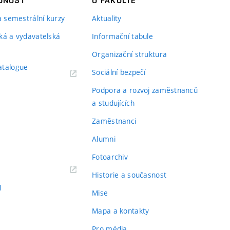
JNOST
O FAKULTĚ
 a semestrální kurzy
Aktuality
ká a vydavatelská
Informační tabule
Organizační struktura
atalogue
Sociální bezpečí
Podpora a rozvoj zaměstnanců
a studujících
Zaměstnanci
Alumni
Fotoarchiv
Historie a současnost
l
Mise
Mapa a kontakty
Pro média