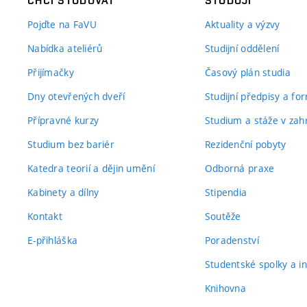
CHCI STUDOVAT
STUDUJI
Pojďte na FaVU
Aktuality a výzvy
Nabídka ateliérů
Studijní oddělení
Přijímačky
Časový plán studia
Dny otevřených dveří
Studijní předpisy a fo
Přípravné kurzy
Studium a stáže v zahr
Studium bez bariér
Rezidenční pobyty
Katedra teorií a dějin umění
Odborná praxe
Kabinety a dílny
Stipendia
Kontakt
Soutěže
E-přihláška
Poradenství
Studentské spolky a ini
Knihovna