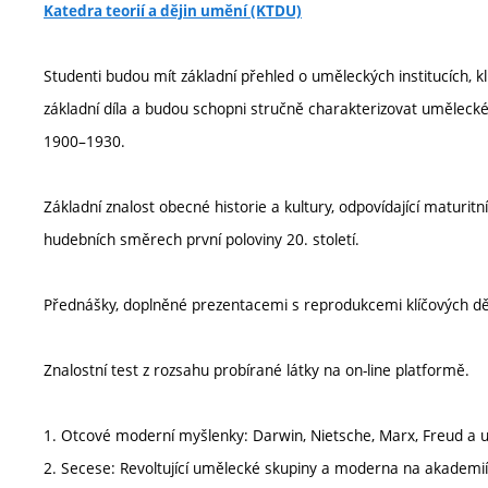
Katedra teorií a dějin umění (KTDU)
Studenti budou mít základní přehled o uměleckých institucích, k
základní díla a budou schopni stručně charakterizovat uměleck
1900–1930.
Základní znalost obecné historie a kultury, odpovídající maturitn
hudebních směrech první poloviny 20. století.
Přednášky, doplněné prezentacemi s reprodukcemi klíčových děl
Znalostní test z rozsahu probírané látky na on-line platformě.
1. Otcové moderní myšlenky: Darwin, Nietsche, Marx, Freud a 
2. Secese: Revoltující umělecké skupiny a moderna na akademiíc