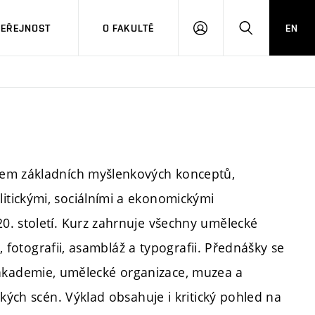
VEŘEJNOST
O FAKULTĚ
EN
PŘIHLÁSIT
HLEDAT
SE
dem základních myšlenkových konceptů,
tickými, sociálními a ekonomickými
0. století. Kurz zahrnuje všechny umělecké
u, fotografii, asambláž a typografii. Přednášky se
sou akademie, umělecké organizace, muzea a
ckých scén. Výklad obsahuje i kritický pohled na