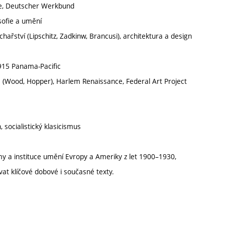
tte, Deutscher Werkbund
sofie a umění
chařství (Lipschitz, Zadkinw, Brancusi), architektura a design
1915 Panama-Pacific
s (Wood, Hopper), Harlem Renaissance, Federal Art Project
, socialistický klasicismus
my a instituce umění Evropy a Ameriky z let 1900–1930,
t klíčové dobové i současné texty.