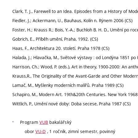
Clark, T. J., Farewell to an Idea. Episodes from a History of 
Fiedler, J.; Ackermann, U., Bauhaus, Kolín n. Rýnem 2006 (CS)
Foster, H.; Krauss R.; Bois, Y.-A.; Buchloh B. H. D., Umění po ro
Gobrich, E., Příběh umění, Praha, 1992. (CS)
Haas, F., Architektura 20. století. Praha 1978 (CS)
Halada, J.; Hlavačka, M., Světové výstavy : od Londýna 1851 p
Harrison, Ch.; Wood, P. (eds.), Art in theory, 1900-2000: An an
Krauss,R., The Originality of the Avant-Garde and Other Moder
Lamač, M., Myšlenky moderních malířů. Praha 1989 (CS)
Schapiro, M., Modern Art. 19th&20th Centuries. New York 1968
Wittlich, P., Umění nové doby: Doba secese, Praha 1987 (CS)
Program
VUB
bakalářský
obor
VU-D
, 1 ročník, zimní semestr, povinný