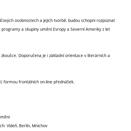
líčových osobnostech a jejich tvorbě, budou schopni rozpoznat
é programy a skupiny umění Evropy a Severní Ameriky z let
í zkoušce. Doporučena je i základní orientace v literárních a
, formou frontálních on-line přednášek.
umění
h: Vídeň, Berlín, Mnichov