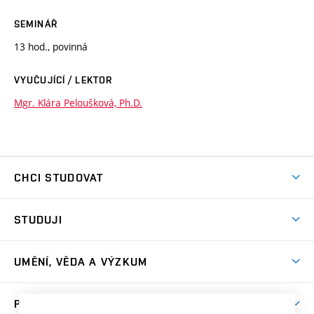
SEMINÁŘ
13 hod., povinná
VYUČUJÍCÍ / LEKTOR
Mgr. Klára Peloušková, Ph.D.
CHCI STUDOVAT
Pojďte na FaVU
STUDUJI
Nabídka ateliérů
Aktuality a výzvy
Přijímačky
UMĚNÍ, VĚDA A VÝZKUM
Studijní oddělení
Dny otevřených dveří
Centrum výzkumu
Časový plán studia
PRO VEŘEJNOST
Přípravné kurzy