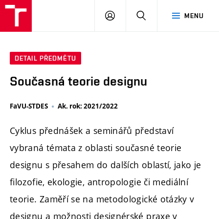
PŘIHLÁSIT
HLEDAT
MENU
SE
DETAIL PŘEDMĚTU
Současná teorie designu
FaVU-STDES
Ak. rok: 2021/2022
Cyklus přednášek a seminářů představí
vybraná témata z oblasti současné teorie
designu s přesahem do dalších oblastí, jako je
filozofie, ekologie, antropologie či mediální
teorie. Zaměří se na metodologické otázky v
designu a možnosti designérské praxe v