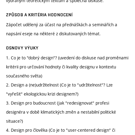
vybraným teoretickým textům a společná diskuse.
ZPŮSOB A KRITÉRIA HODNOCENÍ
Zápočet udělený za účast na přednáškách a seminářích a
napsání eseje na některé z diskutovaných témat.
OSNOVY VÝUKY
1. Co je to "dobrý design"? (uvedení do diskuse nad proměnami
kritérii pro určování hodnoty či kvality designu v kontextu
současného světa)
2. Design a (ne)udržitelnost (Co je to "udržitelnost"? Lze
"vyřešit" ekologickou krizi designem?)
3. Design pro budoucnost (Jak "redesignovat" profesi
designéra v době klimatických změn a nestabilní politické
situace?)
4. Design pro člověka (Co je to "user-centered design" či