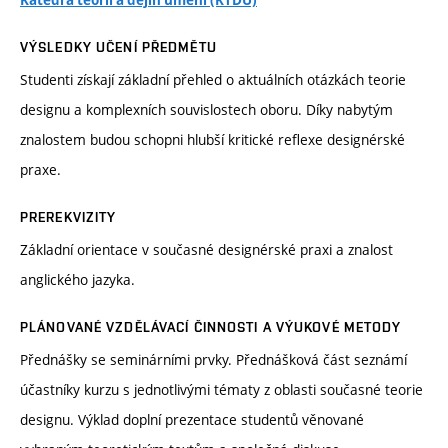
Katedra teorií a dějin umění (KTDU)
VÝSLEDKY UČENÍ PŘEDMĚTU
Studenti získají základní přehled o aktuálních otázkách teorie
designu a komplexních souvislostech oboru. Díky nabytým
znalostem budou schopni hlubší kritické reflexe designérské
praxe.
PREREKVIZITY
Základní orientace v současné designérské praxi a znalost
anglického jazyka.
PLÁNOVANÉ VZDĚLÁVACÍ ČINNOSTI A VÝUKOVÉ METODY
Přednášky se seminárními prvky. Přednášková část seznámí
účastníky kurzu s jednotlivými tématy z oblasti současné teorie
designu. Výklad doplní prezentace studentů věnované