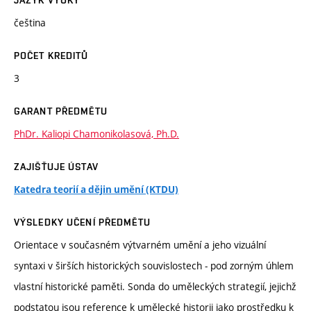
JAZYK VÝUKY
čeština
POČET KREDITŮ
3
GARANT PŘEDMĚTU
PhDr. Kaliopi Chamonikolasová, Ph.D.
ZAJIŠŤUJE ÚSTAV
Katedra teorií a dějin umění (KTDU)
VÝSLEDKY UČENÍ PŘEDMĚTU
Orientace v současném výtvarném umění a jeho vizuální
syntaxi v širších historických souvislostech - pod zorným úhlem
vlastní historické paměti. Sonda do uměleckých strategií, jejichž
podstatou jsou reference k umělecké historii jako prostředku k