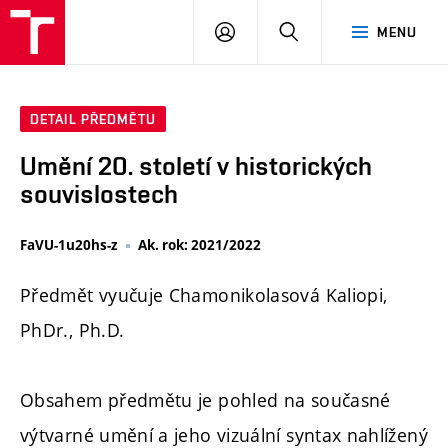
PŘIHLÁSIT
HLEDAT
MENU
SE
DETAIL PŘEDMĚTU
Umění 20. století v historických
souvislostech
FaVU-1u20hs-z
Ak. rok: 2021/2022
Předmět vyučuje Chamonikolasová Kaliopi,
PhDr., Ph.D.
Obsahem předmětu je pohled na současné
výtvarné umění a jeho vizuální syntax nahlížený