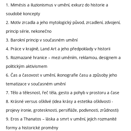
1. Mimésis a iluzionismus v umění, exkurz do historie a
soudobé koncepty
2. Motiv zrcadla a jeho mytologický původ, zrcadlení, zdvojení,
princip série, nekonečno
3. Barokní princip v současném umění
4. Práce v krajině, Land Art a jeho předpoklady v historii
5. Rozmazané hranice – mezi uměním, reklamou, designem a
politickým aktivismem
6. Čas a časovost v umění, ikonografie času a způsoby jeho
tematizace v současném umění
7. Tělo a tělesnost, řeč těla, gesto a pohyb v prostoru a čase
8. Krásné versus ošklivé (idea krásy a estetika ošklivosti -
projevy ironie, grotesknosti, persifláže, podivnosti, zrůdnosti)
9. Eros a Thanatos – láska a smrt v umění, jejich rozmanité
formy a historické proměny