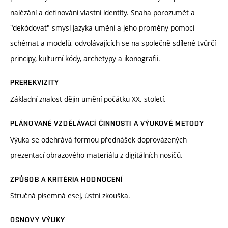
nalézání a definování vlastní identity. Snaha porozumět a
"dekódovat" smysl jazyka umění a jeho proměny pomocí
schémat a modelů, odvolávajících se na společně sdílené tvůrčí
principy, kulturní kódy, archetypy a ikonografii.
PREREKVIZITY
Základní znalost dějin umění počátku XX. století.
PLÁNOVANÉ VZDĚLÁVACÍ ČINNOSTI A VÝUKOVÉ METODY
Výuka se odehrává formou přednášek doprovázených
prezentací obrazového materiálu z digitálních nosičů.
ZPŮSOB A KRITÉRIA HODNOCENÍ
Stručná písemná esej, ústní zkouška.
OSNOVY VÝUKY