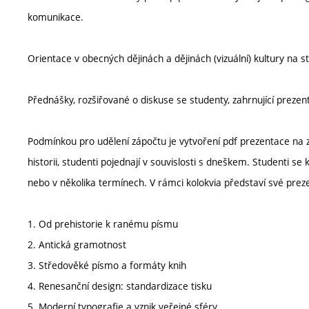
komunikace.
Orientace v obecných dějinách a dějinách (vizuální) kultury na s
Přednášky, rozšiřované o diskuse se studenty, zahrnující prez
Podmínkou pro udělení zápočtu je vytvoření pdf prezentace na
historii, studenti pojednají v souvislosti s dneškem. Studenti s
nebo v několika termínech. V rámci kolokvia představí své prez
1. Od prehistorie k ranému písmu
2. Antická gramotnost
3. Středověké písmo a formáty knih
4. Renesanční design: standardizace tisku
5. Moderní typografie a vznik veřejné sféry