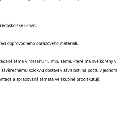
tředoškolské úrovni.
entaci doprovodného obrazového materiálu.
 zadané téma v rozsahu 15 min. Téma, které má své kořeny v
e k závěrečnému kolokviu dostaví v závislosti na počtu v jednom
entace a zpracovaná témata ve skupině prodiskutují.