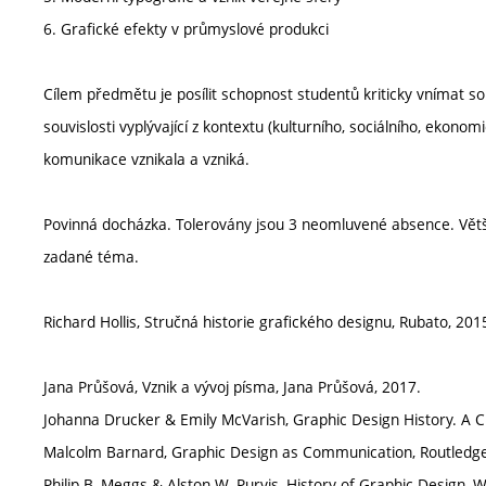
6. Grafické efekty v průmyslové produkci
Cílem předmětu je posílit schopnost studentů kriticky vnímat sou
souvislosti vyplývající z kontextu (kulturního, sociálního, ekonom
komunikace vznikala a vzniká.
Povinná docházka. Tolerovány jsou 3 neomluvené absence. Větš
zadané téma.
Richard Hollis, Stručná historie grafického designu, Rubato, 201
Jana Průšová, Vznik a vývoj písma, Jana Průšová, 2017.
Johanna Drucker & Emily McVarish, Graphic Design History. A Cr
Malcolm Barnard, Graphic Design as Communication, Routledge
Philip B. Meggs & Alston W. Purvis, History of Graphic Design, W