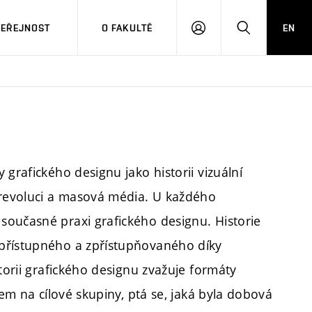
VEŘEJNOST
O FAKULTĚ
EN
PŘIHLÁSIT
HLEDAT
SE
grafického designu jako historii vizuální
revoluci a masová média. U každého
současné praxi grafického designu. Historie
 přístupného a zpřístupňovaného díky
torii grafického designu zvažuje formáty
dem na cílové skupiny, ptá se, jaká byla dobová