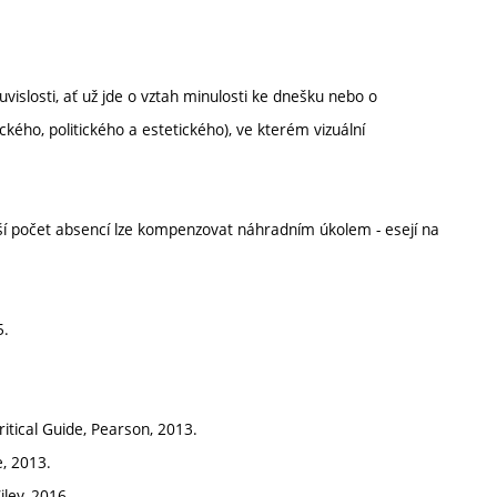
vislosti, ať už jde o vztah minulosti ke dnešku nebo o
ického, politického a estetického), ve kterém vizuální
í počet absencí lze kompenzovat náhradním úkolem - esejí na
5.
itical Guide, Pearson, 2013.
, 2013.
iley, 2016.