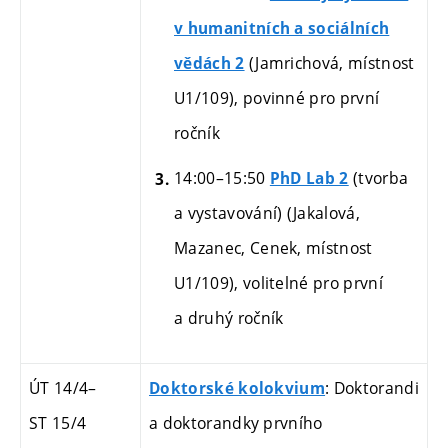
v humanitních a sociálních
(Jamrichová, místnost
vědách 2
U1/109),
povinné pro první
ročník
14:00–15:50
(tvorba
PhD Lab 2
a vystavování) (Jakalová,
Mazanec, Cenek, místnost
U1/109), volitelné
pro první
a druhý ročník
ÚT 14/4
–
: Doktorandi
Doktorské kolokvium
ST 15/4
a doktorandky prvního