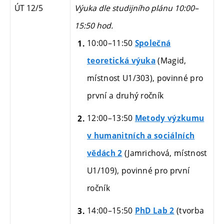
ÚT 12/5
Výuka dle studijního plánu 10:00–
15:50 hod.
10:00–11:50
Společná
(Magid,
teoretická výuka
místnost U1/303), povinné
pro
první a druhý ročník
12:00–13:50
Metody výzkumu
v humanitních a sociálních
(Jamrichová, místnost
vědách 2
U1/109),
povinné pro první
ročník
14:00–15:50
(tvorba
PhD Lab 2