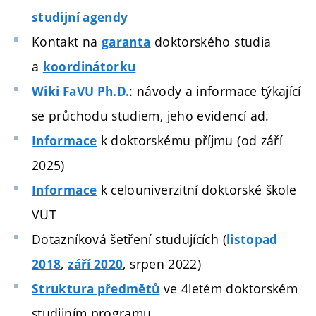
studijní agendy
Kontakt na
doktorského studia
garanta
a
koordinátorku
: návody a informace týkající
Wiki FaVU Ph.D.
se průchodu studiem, jeho evidencí ad.
k doktorskému příjmu (od září
Informace
2025)
k celouniverzitní doktorské škole
Informace
VUT
Dotazníková šetření studujících (
listopad
,
, srpen 2022)
2018
září 2020
ve 4letém doktorském
Struktura předmětů
studijním programu