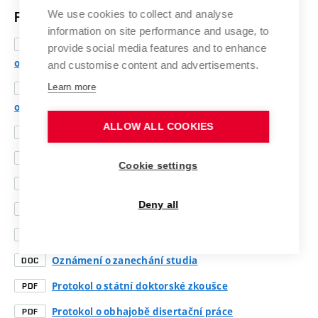
We use cookies to collect and analyse
Formuláře
information on site performance and usage, to
Obecná žádost doktoranda (tiskněte
PDF
provide social media features and to enhance
oboustranně)
and customise content and advertisements.
Learn more
Obecná žádost doktoranda (tiskněte
DOC
oboustranně)
ALLOW ALL COOKIES
Přihláška ke státní doktorské zkoušce
PDF
Přihláška ke státní doktorské zkoušce
DOC
Cookie settings
Přihláška k obhajobě disertační práce
PDF
Deny all
Přihláška k obhajobě disertační práce
DOC
Oznámení o zanechání studia
PDF
Oznámení o zanechání studia
DOC
Protokol o státní doktorské zkoušce
PDF
Protokol o obhajobě disertační práce
PDF