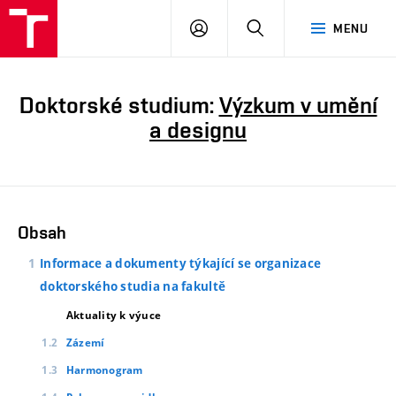
PŘIHLÁSIT
HLEDAT
MENU
SE
Doktorské studium:
Výzkum v umění
a designu
Obsah
Informace a dokumenty týkající se organizace
doktorského studia na fakultě
Aktuality k výuce
Zázemí
Harmonogram