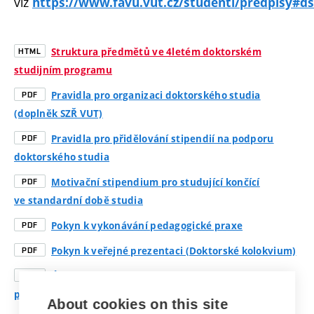
viz
https://www.favu.vut.cz/studenti/predpisy#ds
Struktura předmětů ve 4letém doktorském
HTML
studijním programu
Pravidla pro organizaci doktorského studia
PDF
(doplněk SZŘ VUT)
Pravidla pro přidělování stipendií na podporu
PDF
doktorského studia
Motivační stipendium pro studující končící
PDF
ve standardní době studia
Pokyn k vykonávání pedagogické praxe
PDF
Pokyn k veřejné prezentaci (Doktorské kolokvium)
PDF
Úprava, odevzdávání a zveřejňování disertační
PDF
práce
About cookies on this site