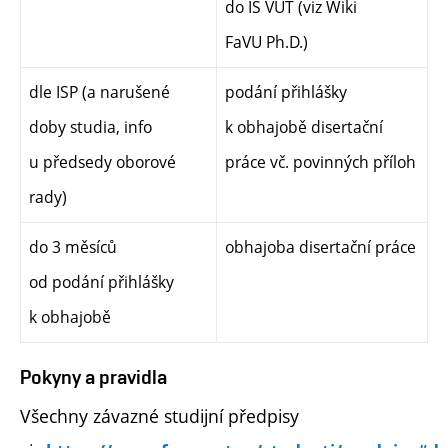
do IS VUT (viz Wiki
FaVU Ph.D.)
dle ISP (a narušené
podání přihlášky
doby studia, info
k obhajobě disertační
u předsedy oborové
práce vč. povinných příloh
rady)
do 3 měsíců
obhajoba disertační práce
od podání přihlášky
k obhajobě
Pokyny a pravidla
Všechny závazné studijní předpisy