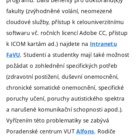
programu. Další benefity pro doktorand(k)y
fakulty (zvýhodněné volání, neomezené
cloudové služby, přístup k celouniverzitnímu
softwaru vč. ročních licencí Adobe CC, přístup
k ICOM kartám ad.) najdete na
Intranetu
. Studenti a studentky mají také možnost
FaVU
požádat o zohlednění specifických potřeb
(zdravotní postižení, duševní onemocnění,
chronické somatické onemocnění, specifické
poruchy učení, poruchy autistického spektra
a narušené komunikační schopnosti apod.).
Vyřízením této problematiky se zabývá
Poradenské centrum VUT
. Rodiče
Alfons