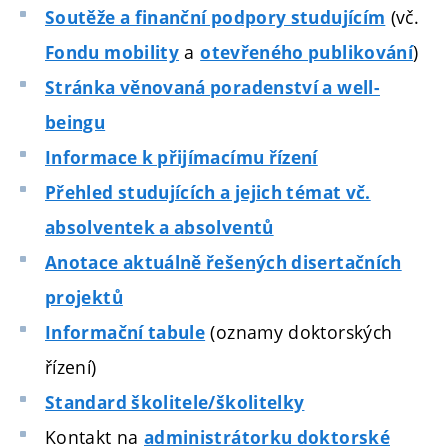
(vč.
Soutěže a finanční podpory studujícím
a
)
Fondu mobility
otevřeného publikování
Stránka věnovaná poradenství a well-
beingu
Informace k přijímacímu řízení
Přehled studujících a jejich témat vč.
absolventek a absolventů
Anotace aktuálně řešených disertačních
projektů
(oznamy doktorských
Informační tabule
řízení)
Standard školitele/školitelky
Kontakt na
administrátorku doktorské