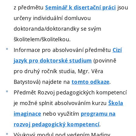
z předmětu
jsou
Seminář k disertační práci
určeny individuální domluvou
doktoranda/doktorandky se svým
školitelem/školitelkou.
Informace pro absolvování předmětu
Cizí
(povinně
jazyk pro doktorské studium
pro druhý ročník studia, Mgr. Věra
Batystová) najdete na
.
tomto odkaze
Předmět Rozvoj pedagogických kompetencí
je možné splnit absolvováním kurzu
Škola
nebo využitím
imaginace
programu na
.
rozvoj pedagogický kompetencí
Výukový modul pod vedením
Madiny