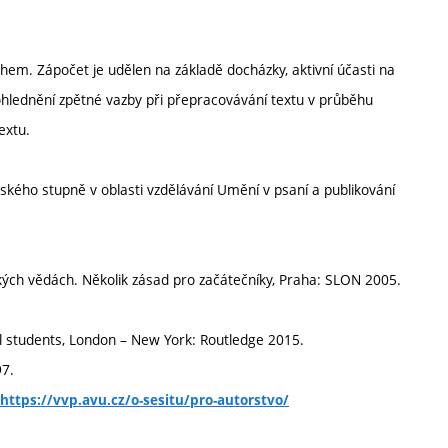
em. Zápočet je udělen na základě docházky, aktivní účasti na
ohlednění zpětné vazby při přepracovávání textu v průběhu
extu.
ského stupně v oblasti vzdělávání Umění v psaní a publikování
ých vědách. Několik zásad pro začátečníky, Praha: SLON 2005.
l students, London – New York: Routledge 2015.
97.
https://vvp.avu.cz/o-sesitu/pro-autorstvo/