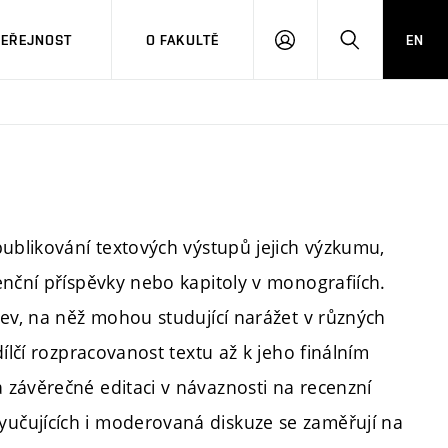
VEŘEJNOST
O FAKULTĚ
EN
PŘIHLÁSIT
HLEDAT
SE
publikování textových výstupů jejich výzkumu,
enční příspěvky nebo kapitoly v monografiích.
zev, na něž mohou studující narážet v různých
ílčí rozpracovanost textu až k jeho finálním
závěrečné editaci v návaznosti na recenzní
učujících i moderovaná diskuze se zaměřují na