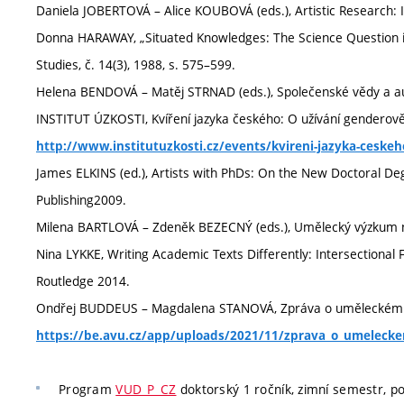
Daniela JOBERTOVÁ – Alice KOUBOVÁ (eds.), Artistic Research
Donna HARAWAY, „Situated Knowledges: The Science Question in 
Studies, č. 14(3), 1988, s. 575–599.
Helena BENDOVÁ – Matěj STRNAD (eds.), Společenské vědy a a
INSTITUT ÚZKOSTI, Kvíření jazyka českého: O užívání genderově i
http://www.institutuzkosti.cz/events/kvireni-jazyka-ceske
James ELKINS (ed.), Artists with PhDs: On the New Doctoral D
Publishing2009.
Milena BARTLOVÁ – Zdeněk BEZECNÝ (eds.), Umělecký výzku
Nina LYKKE, Writing Academic Texts Differently: Intersectional 
Routledge 2014.
Ondřej BUDDEUS – Magdalena STANOVÁ, Zpráva o uměleckém v
https://be.avu.cz/app/uploads/2021/11/zprava_o_umelec
Program
VUD_P_CZ
doktorský 1 ročník, zimní semestr, po