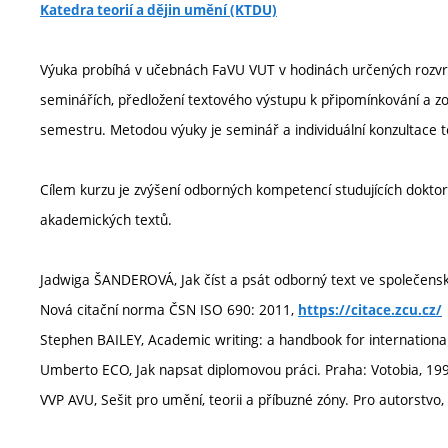
Katedra teorií a dějin umění (KTDU)
Výuka probíhá v učebnách FaVU VUT v hodinách určených rozvrh
seminářích, předložení textového výstupu k připomínkování a z
semestru. Metodou výuky je seminář a individuální konzultace t
Cílem kurzu je zvýšení odborných kompetencí studujících doktor
akademických textů.
Jadwiga ŠANDEROVÁ, Jak číst a psát odborný text ve společensk
Nová citační norma ČSN ISO 690: 2011,
https://citace.zcu.cz/
Stephen BAILEY, Academic writing: a handbook for internationa
Umberto ECO, Jak napsat diplomovou práci. Praha: Votobia, 19
VVP AVU, Sešit pro umění, teorii a příbuzné zóny. Pro autorstvo,