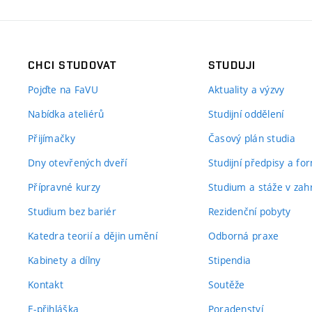
CHCI STUDOVAT
STUDUJI
Pojďte na FaVU
Aktuality a výzvy
Nabídka ateliérů
Studijní oddělení
Přijímačky
Časový plán studia
Dny otevřených dveří
Studijní předpisy a fo
Přípravné kurzy
Studium a stáže v zahr
Studium bez bariér
Rezidenční pobyty
Katedra teorií a dějin umění
Odborná praxe
Kabinety a dílny
Stipendia
Kontakt
Soutěže
E-přihláška
Poradenství