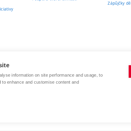
Zápůjčky dě
ciativy
site
alyse information on site performance and usage, to
nd to enhance and customise content and
VYSOKÉ UČENÍ TECHNICKÉ V BRNĚ
FAKULTA VÝTVARNÝCH UMĚNÍ
Údolní 244/53
www.favu.vut.cz
602 00 Brno
studijni@favu.vut.cz