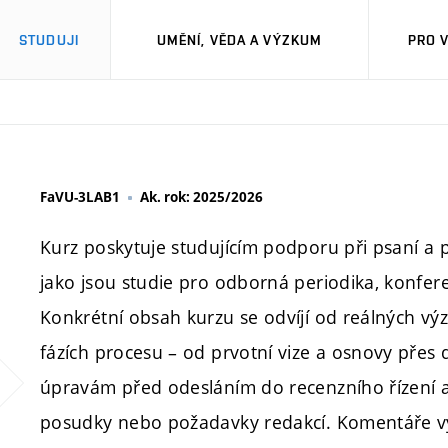
STUDUJI
UMĚNÍ, VĚDA A VÝZKUM
PRO 
FaVU-3LAB1
Ak. rok: 2025/2026
Kurz poskytuje studujícím podporu při psaní a 
jako jsou studie pro odborná periodika, konfer
Konkrétní obsah kurzu se odvíjí od reálných vý
fázích procesu – od prvotní vize a osnovy přes d
úpravám před odesláním do recenzního řízení a 
posudky nebo požadavky redakcí. Komentáře vy