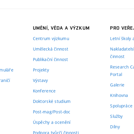
UMĚNÍ, VĚDA A VÝZKUM
PRO VEŘE
Centrum výzkumu
Letní školy
Umělecká činnost
Nakladatels
činnost
Publikační činnost
Research C
rmuláře
Projekty
Portal
aničí
Výstavy
Galerie
Konference
Knihovna
Doktorské studium
Spolupráce
Post-mag/Post-doc
Služby
Úspěchy a ocenění
Dílny
Podpora tvůrčí činnosti