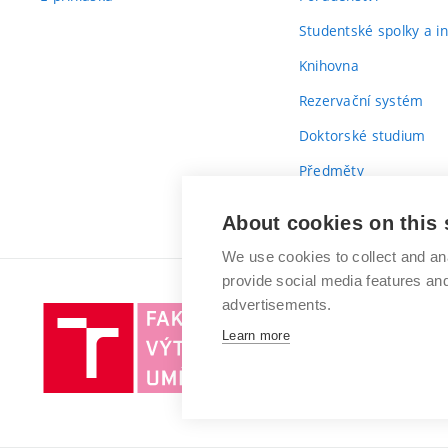
Studentské spolky a ini
Knihovna
Rezervační systém
Doktorské studium
Předměty
Průvodce prvákem
About cookies on this 
We use cookies to collect and an
provide social media features a
advertisements.
Vysoké
Learn more
učení
technické
v
Brně