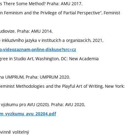
: Is There Some Method? Praha: AMU 2017.
Feminism and the Privilege of Partial Perspective“, Feminist
udiovize. Praha: AMU 2014.
nkluzivního jazyka v institucích a organizacích, 2021,
ho-videozaznam-online-diskuse?src=cz
egree in Studio Art, Washington, DC: New Academia
m na UMPRUM, Praha: UMPRUM 2020.
Feminist Methodologies and the Playful Art of Writing, New York:
ýzkumu pro AVU (2020). Praha: AVU 2020,
kem_vyzkumu_avu_20204.pdf
vinně volitelný