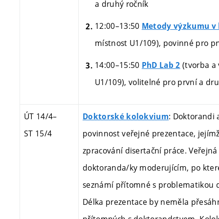
a druhý ročník
12:00–13:50
Metody výzkumu v h
místnost U1/109),
povinné pro pr
14:00–15:50
(tvorba a
PhD Lab 2
U1/109), volitelné
pro první a dru
ÚT 14/4
–
: Doktorandi
Doktorské kolokvium
ST 15/4
povinnost veřejné prezentace, jejímž
zpracování disertační práce. Veřejn
doktoranda/ky moderujícím, po které
seznámí přítomné s problematikou d
Délka prezentace by neměla přesáhno