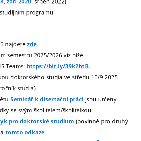
,
, srpen 2022)
18
září 2020
studijním programu
6 najdete
.
zde
m semestru 2025/2026 viz níže.
MS Teams:
.
https://bit.ly/39k2btB
kou doktorského studia ve středu 10/9 2025
očník studia).
ětu
jsou určeny
Seminář k disertační práci
ky se svým školitelem/školitelkou.
(povinně pro druhý
azyk pro doktorské studium
na
.
tomto odkaze