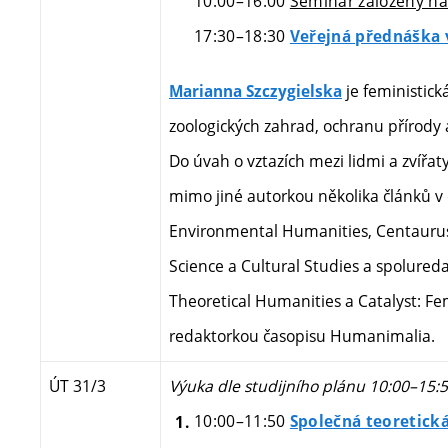
10:00–16:00
Seminář založený na 
17:30
–18:30
Veřejná přednáška v
je feministick
Marianna Szczygielska
zoologických zahrad, ochranu přírody 
Do úvah o vztazích mezi lidmi a zvířaty
mimo jiné autorkou několika článků v č
Environmental Humanities, Centaurus -
Science a Cultural Studies a spolureda
Theoretical Humanities a Catalyst: Fe
redaktorkou časopisu Humanimalia.
ÚT 31/3
Výuka dle studijního plánu 10:00–15:
10:00–11:50
Společná teoretick