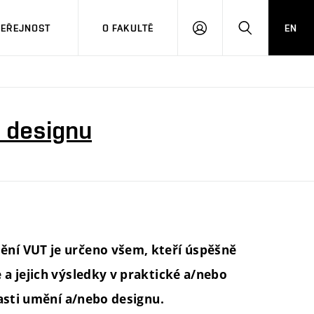
VEŘEJNOST
O FAKULTĚ
EN
PŘIHLÁSIT
HLEDAT
SE
 designu
ní VUT je určeno všem, kteří úspěšně
a jejich výsledky v praktické a/nebo
lasti umění a/nebo designu.