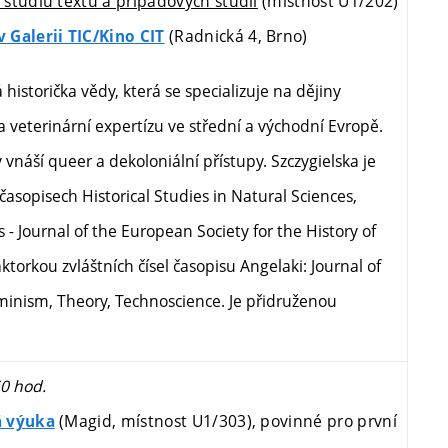
studiu textů a případových studií
(místnost U1/202)
(Radnická 4, Brno)
 Galerii TIC/Kino CIT
á historička vědy, která se specializuje na dějiny
a veterinární expertízu ve střední a východní Evropě.
 vnáší queer a dekoloniální přístupy. Szczygielska je
asopisech Historical Studies in Natural Sciences,
 Journal of the European Society for the History of
ktorkou zvláštních čísel časopisu Angelaki: Journal of
minism, Theory, Technoscience. Je přidruženou
50 hod.
(Magid, místnost U1/303), povinné
pro první
á výuka