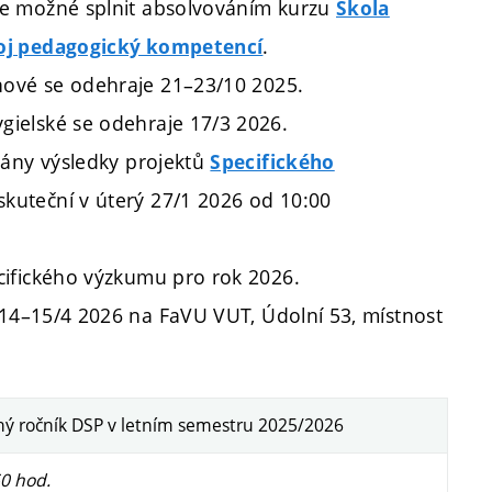
e možné splnit absolvováním kurzu
Škola
.
oj pedagogický kompetencí
nové
se odehraje 21–23/10 2025.
gielské
se odehraje 17/3 2026.
vány výsledky projektů
Specifického
uskuteční v úterý 27/1 2026 od 10:00
ifického výzkumu pro rok 2026.
 14
–
15/4 2026 na FaVU VUT, Údolní 53, místnost
ý ročník DSP v letním semestru 2025/2026
50 hod.