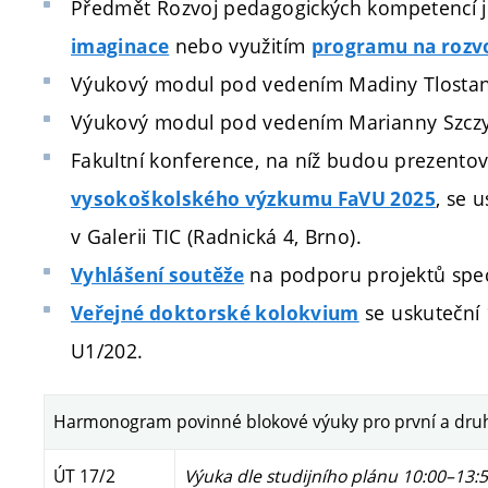
Předmět Rozvoj pedagogických kompetencí j
nebo využitím
imaginace
programu na rozv
Výukový modul pod vedením
Madiny Tlosta
Výukový modul pod vedením Marianny Szczy
Fakultní konference, na níž budou prezento
, se 
vysokoškolského výzkumu FaVU 2025
v Galerii TIC (Radnická 4, Brno).
na podporu projektů spec
Vyhlášení soutěže
se uskuteční
Veřejné doktorské kolokvium
U1/202.
Harmonogram povinné blokové výuky pro první a druh
ÚT 17/2
Výuka dle studijního plánu 10:00–13: