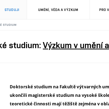
STUDUJI
UMĚNÍ, VĚDA A VÝZKUM
PRO 
É STUDIUM
ké studium:
Výzkum v umění a
Doktorské studium na Fakultě výtvarných umě
ukončili magisterské studium na vysoké škole 
teoretické činnosti mají těžiště zejména v ob