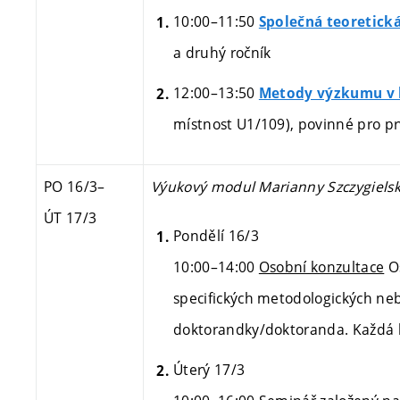
10:00–11:50
Společná teoretick
a druhý ročník
12:00–13:50
Metody výzkumu v h
místnost U1/109), povinné pro pr
PO 16/3
–
Výukový modul Marianny Szczygielsk
ÚT 17/3
Pondělí 16/3
10:00–14:00
Osobní konzultace
Os
specifických metodologických ne
doktorandky/doktoranda. Každá k
Úterý 17/3