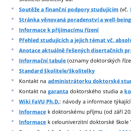
(vč.
Soutěže a finanční podpory studujícím
Stránka věnovaná poradenství a well-bein
Informace k přijímacímu řízení
Přehled studujících a jejich témat vč. abso
Anotace aktuálně řešených disertačních pr
(oznamy doktorských říze
Informační tabule
Standard školitele/školitelky
Kontakt na
administrátorku doktorské stud
Kontakt na
doktorského studia a
garanta
ko
: návody a informace týkajíc
Wiki FaVU Ph.D.
k doktorskému příjmu (od září 20
Informace
k celouniverzitní doktorské škole
Informace