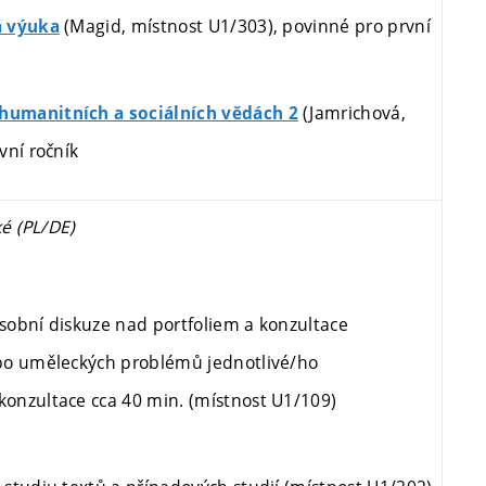
(Magid, místnost U1/303), povinné pro první
á výuka
(Jamrichová,
umanitních a sociálních vědách 2
vní ročník
é (PL/DE)
obní diskuze nad portfoliem a konzultace
bo uměleckých problémů jednotlivé/ho
onzultace cca 40 min. (
místnost U1/109)