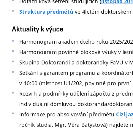
Dotazníková šetření studujících (
listopad 20
ve 4letém doktorském 
Struktura předmětů
Aktuality k výuce
Harmonogram akademického roku 2025/202
Harmonogram povinné blokové výuky v letní
Skupina Doktorandi a doktorandky FaVU v 
Setkání s garantem programu a koordinátor
v 10:00 (místnost U1/202, povinně pro první r
Rozvrh a podmínky udělení zápočtu z předm
individuální domluvou doktoranda/doktorand
Informace pro absolvování předmětu
Cizí j
ročník studia, Mgr. Věra Batystová) najdete 