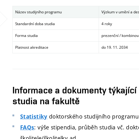
Název studijního programu
Výzkum v umění a desi
Standardní doba studia
4 roky
Forma studia
prezenční / kombino
Platnost akreditace
do 19. 11. 2034
Informace a dokumenty týkající
studia na fakultě
doktorského studijního programu
Statistiky
: výše stipendia, průběh studia vč. do
FAQs
školitele/školitelky ad.