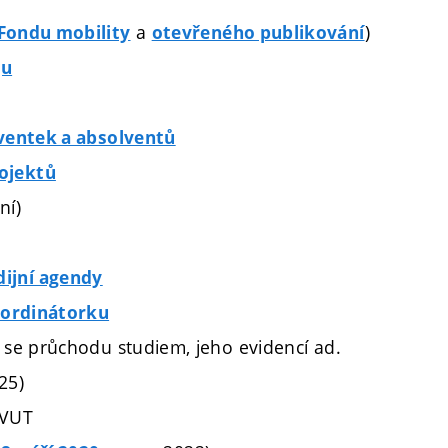
a
)
Fondu mobility
otevřeného publikování
gu
lventek a absolventů
ojektů
ní)
ijní agendy
ordinátorku
í se průchodu studiem, jeho evidencí ad.
25)
 VUT