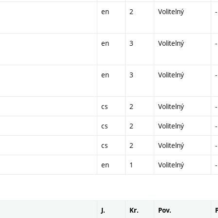
en
2
Volitelný
-
en
3
Volitelný
-
en
3
Volitelný
-
cs
2
Volitelný
-
cs
2
Volitelný
-
cs
2
Volitelný
-
en
1
Volitelný
-
J.
Kr.
Pov.