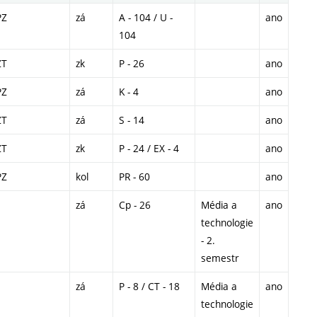
PZ
zá
A - 104 / U -
ano
104
ZT
zk
P - 26
ano
PZ
zá
K - 4
ano
ZT
zá
S - 14
ano
ZT
zk
P - 24 / EX - 4
ano
PZ
kol
PR - 60
ano
zá
Cp - 26
Média a
ano
technologie
- 2.
semestr
zá
P - 8 / CT - 18
Média a
ano
technologie