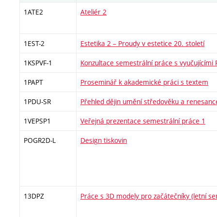
1ATE2
Ateliér 2
1EST-2
Estetika 2 – Proudy v estetice 20. století
1KSPVF-1
Konzultace semestrální práce s vyučujícími
1PAPT
Proseminář k akademické práci s textem
1PDU-SR
Přehled dějin umění středověku a renesanc
1VEPSP1
Veřejná prezentace semestrální práce 1
POGR2D-L
Design tiskovin
13DPZ
Práce s 3D modely pro začátečníky (letní s