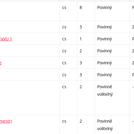
cs
8
Povinný
cs
3
Povinný
 FaVU 1
cs
1
Povinný
cs
2
Povinný
e
cs
3
Povinný
cs
3
Povinný
cs
2
Povinně
-
volitelný
emestr)
cs
2
Povinně
-
volitelný