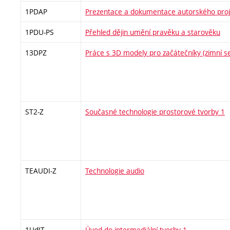
1PDAP
Prezentace a dokumentace autorského proj
1PDU-PS
Přehled dějin umění pravěku a starověku
13DPZ
Práce s 3D modely pro začátečníky (zimní s
ST2-Z
Současné technologie prostorové tvorby 1
TEAUDI-Z
Technologie audio
1UdIT
Úvod do intermediální tvorby 1