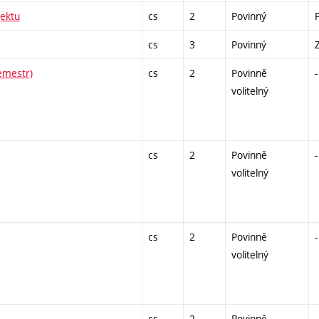
ektu
cs
2
Povinný
cs
3
Povinný
emestr)
cs
2
Povinně
-
volitelný
cs
2
Povinně
-
volitelný
cs
2
Povinně
-
volitelný
cs
2
Povinně
-