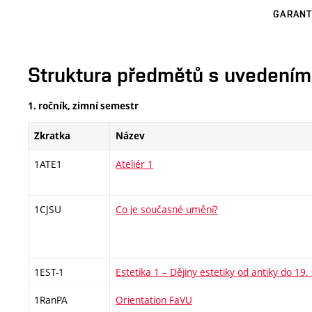
GARANT
Struktura předmětů s uvedením E
1. ročník, zimní semestr
Zkratka
Název
1ATE1
Ateliér 1
1CJSU
Co je současné umění?
1EST-1
Estetika 1 – Dějiny estetiky od antiky do 19. 
1RanPA
Orientation FaVU