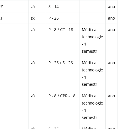
PZ
zá
S - 14
ano
ZT
zk
P - 26
ano
zá
P - 8 / CT - 18
Média a
ano
technologie
- 1.
semestr
zá
P - 26 / S - 26
Média a
ano
technologie
- 1.
semestr
zá
P - 8 / CPR - 18
Média a
ano
technologie
- 1.
semestr
zá
S - 26
Média a
ano