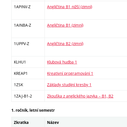
1APINV-Z
Angličtina B1 nižší (zimní)
1AINBA-Z
Angličtina B1 (zimní)
1UPPV-Z
Angličtina B2 (zimní)
KLHU1
Klubová hudba 1
KREAP1
Kreativní programování 1
1ZSK
Základy studijní kresby 1
1ZAJ-B1-2
Zkouška z anglického jazyka – B1, B2
1. ročník, letní semestr
Zkratka
Název