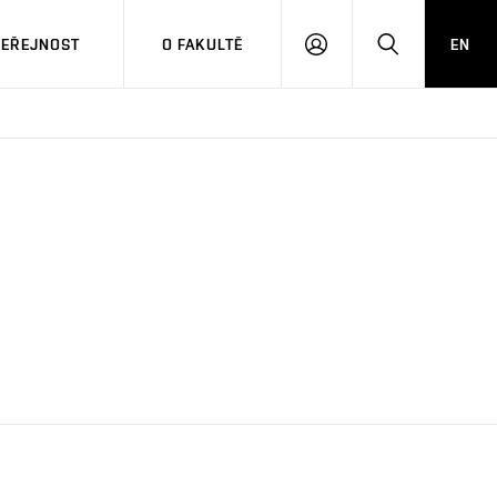
VEŘEJNOST
O FAKULTĚ
EN
PŘIHLÁSIT
HLEDAT
SE