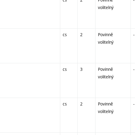
volitelný
cs
2
Povinně
-
volitelný
cs
3
Povinně
-
volitelný
cs
2
Povinně
-
volitelný