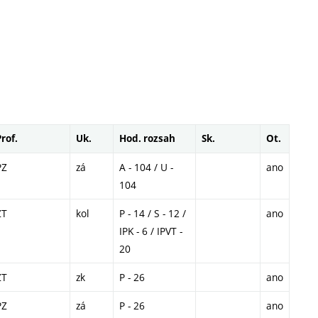
Prof.
Uk.
Hod. rozsah
Sk.
Ot.
PZ
zá
A - 104 / U -
ano
104
ZT
kol
P - 14 / S - 12 /
ano
IPK - 6 / IPVT -
20
ZT
zk
P - 26
ano
PZ
zá
P - 26
ano