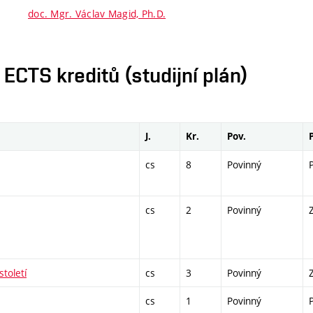
doc. Mgr. Václav Magid, Ph.D.
CTS kreditů (studijní plán)
J.
Kr.
Pov.
cs
8
Povinný
cs
2
Povinný
století
cs
3
Povinný
cs
1
Povinný