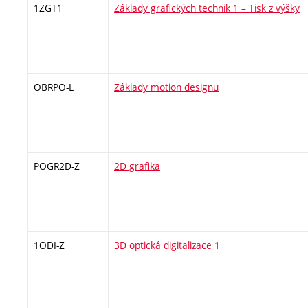
1ZGT1
Základy grafických technik 1 – Tisk z výšky
OBRPO-L
Základy motion designu
POGR2D-Z
2D grafika
1ODI-Z
3D optická digitalizace 1