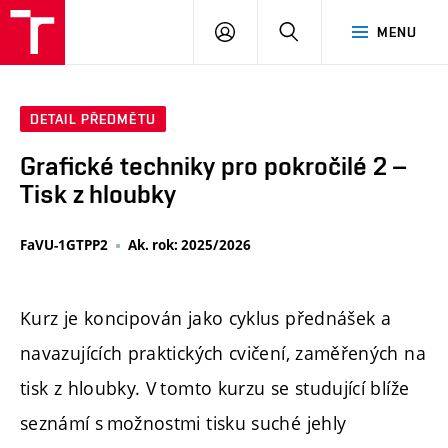
PŘIHLÁSIT
HLEDAT
MENU
SE
DETAIL PŘEDMĚTU
Grafické techniky pro pokročilé 2 –
Tisk z hloubky
FaVU-1GTPP2
Ak. rok: 2025/2026
Kurz je koncipován jako cyklus přednášek a
navazujících praktických cvičení, zaměřených na
tisk z hloubky. V tomto kurzu se studující blíže
seznámí s možnostmi tisku suché jehly