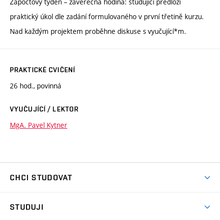
Zápočtový týden – závěrečná hodina: studující předloží
praktický úkol dle zadání formulovaného v první třetině kurzu.
Nad každým projektem proběhne diskuse s vyučující*m.
PRAKTICKÉ CVIČENÍ
26 hod., povinná
VYUČUJÍCÍ / LEKTOR
MgA. Pavel Kytner
CHCI STUDOVAT
Pojďte na FaVU
STUDUJI
Nabídka ateliérů