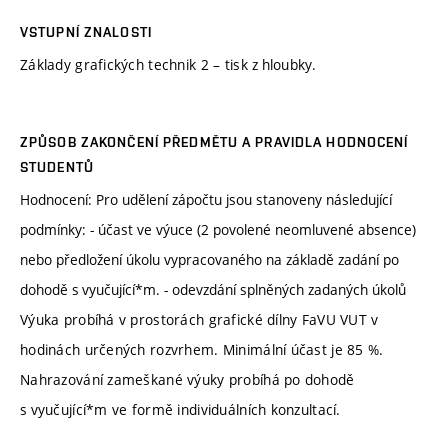
VSTUPNÍ ZNALOSTI
Základy grafických technik 2 – tisk z hloubky.
ZPŮSOB ZAKONČENÍ PŘEDMĚTU A PRAVIDLA HODNOCENÍ
STUDENTŮ
Hodnocení: Pro udělení zápočtu jsou stanoveny následující
podmínky: - účast ve výuce (2 povolené neomluvené absence)
nebo předložení úkolu vypracovaného na základě zadání po
dohodě s vyučující*m. - odevzdání splněných zadaných úkolů
Výuka probíhá v prostorách grafické dílny FaVU VUT v
hodinách určených rozvrhem. Minimální účast je 85 %.
Nahrazování zameškané výuky probíhá po dohodě
s vyučující*m ve formě individuálních konzultací.