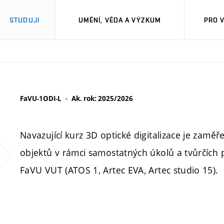
STUDUJI
UMĚNÍ, VĚDA A VÝZKUM
PRO 
FaVU-1ODI-L
Ak. rok: 2025/2026
Navazující kurz 3D optické digitalizace je zamě
objektů v rámci samostatných úkolů a tvůrčích p
FaVU VUT (ATOS 1, Artec EVA, Artec studio 15).