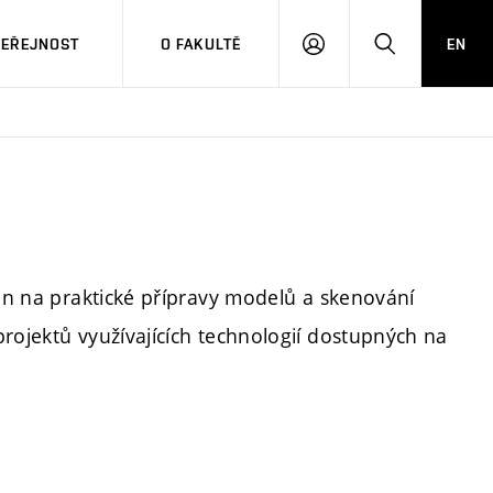
VEŘEJNOST
O FAKULTĚ
EN
PŘIHLÁSIT
HLEDAT
SE
řen na praktické přípravy modelů a skenování
rojektů využívajících technologií dostupných na