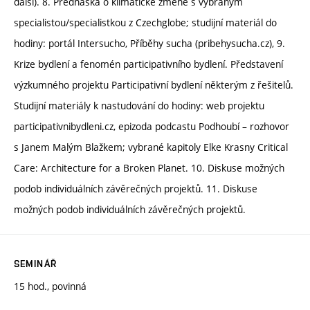
další). 8. Přednáška o klimatické změně s vybraným
specialistou/specialistkou z Czechglobe; studijní materiál do
hodiny: portál Intersucho, Příběhy sucha (pribehysucha.cz), 9.
Krize bydlení a fenomén participativního bydlení. Představení
výzkumného projektu Participativní bydlení některým z řešitelů.
Studijní materiály k nastudování do hodiny: web projektu
participativnibydleni.cz, epizoda podcastu Podhoubí – rozhovor
s Janem Malým Blažkem; vybrané kapitoly Elke Krasny Critical
Care: Architecture for a Broken Planet. 10. Diskuse možných
podob individuálních závěrečných projektů. 11. Diskuse
možných podob individuálních závěrečných projektů.
SEMINÁŘ
15 hod., povinná