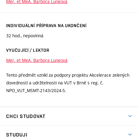
Mgr. et MgA. Barbora Lungová
INDIVIDUÁLNÍ PŘÍPRAVA NA UKONČENÍ
32 hod., nepovinná
VYUČUJÍCÍ / LEKTOR
Mgr. et MgA. Barbora Lungová
Tento předmět vznikl za podpory projektu Akcelerace zelených
dovedností a udržitelnosti na VUT v Brně s reg. č.
NPO_VUT_MSMT-2143/2024-5.
CHCI STUDOVAT
Pojďte na FaVU
STUDUJI