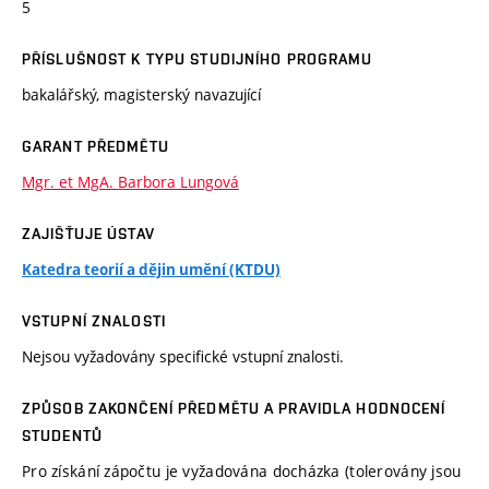
5
PŘÍSLUŠNOST K TYPU STUDIJNÍHO PROGRAMU
bakalářský, magisterský navazující
GARANT PŘEDMĚTU
Mgr. et MgA. Barbora Lungová
ZAJIŠŤUJE ÚSTAV
Katedra teorií a dějin umění (KTDU)
VSTUPNÍ ZNALOSTI
Nejsou vyžadovány specifické vstupní znalosti.
ZPŮSOB ZAKONČENÍ PŘEDMĚTU A PRAVIDLA HODNOCENÍ
STUDENTŮ
Pro získání zápočtu je vyžadována docházka (tolerovány jsou