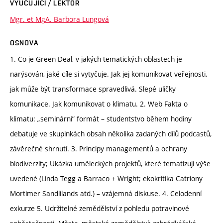
VYUČUJÍCÍ / LEKTOR
Mgr. et MgA. Barbora Lungová
OSNOVA
1. Co je Green Deal, v jakých tematických oblastech je
narýsován, jaké cíle si vytyčuje. Jak jej komunikovat veřejnosti,
jak může být transformace spravedlivá. Slepé uličky
komunikace. Jak komunikovat o klimatu. 2. Web Fakta o
klimatu: „seminární“ formát – studentstvo během hodiny
debatuje ve skupinkách obsah několika zadaných dílů podcastů,
závěrečné shrnutí. 3. Principy managementů a ochrany
biodiverzity; Ukázka uměleckých projektů, které tematizují výše
uvedené (Linda Tegg a Barraco + Wright; ekokritika Catriony
Mortimer Sandlilands atd.) – vzájemná diskuse. 4. Celodenní
exkurze 5. Udržitelné zemědělství z pohledu potravinové