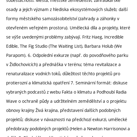
soběstačnosti. Města, městské zemědělství; zahrádkářské
osady a jejich význam z hlediska ekosystémových služeb; další
formy městského samozásobitelství (zahrady a záhonky v
otevřeném veřejném prostoru). Umělecká díla a projekty, které
se výše uvedenými problémy zabývají. Fritz Haeg, Incredible
Edible, The Fig Studio (The Waiting List), Barbara Holub (We
Parapom). 6. Odpolední exkurze (např. do povodňového parku
v Židlochovicích) a přednáška v terénu; téma revitalizace a
renaturalizace vodních toků, důležitost těchto projektů pro
protierozní a klimatická opatření 7. Seminární formát: diskuse
vybraných podcastů z webu Fakta o klimatu a Podhoubí Radia
Wave o ochraně půdy a udržitelném zemědělství a o projektu
obnovy krajiny Živá krajina, představení dalších podobných
projektů; diskuse v návaznosti na předchozí exkurzi, umělecké
předobrazy podobných projektů (Helen a Newton Harrisonovi a