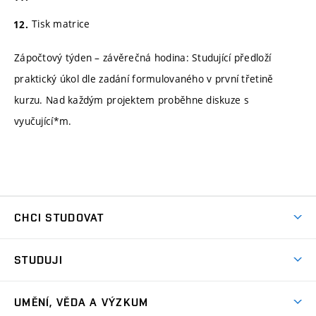
Tisk matrice
Zápočtový týden – závěrečná hodina: Studující předloží
praktický úkol dle zadání formulovaného v první třetině
kurzu. Nad každým projektem proběhne diskuze s
vyučující*m.
CHCI STUDOVAT
Pojďte na FaVU
STUDUJI
Nabídka ateliérů
Aktuality a výzvy
Přijímačky
UMĚNÍ, VĚDA A VÝZKUM
Studijní oddělení