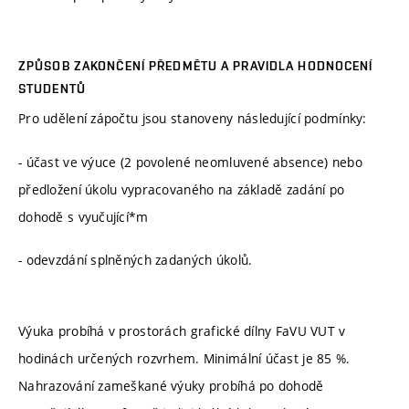
ZPŮSOB ZAKONČENÍ PŘEDMĚTU A PRAVIDLA HODNOCENÍ
STUDENTŮ
Pro udělení zápočtu jsou stanoveny následující podmínky:
- účast ve výuce (2 povolené neomluvené absence) nebo
předložení úkolu vypracovaného na základě zadání po
dohodě s vyučující*m
- odevzdání splněných zadaných úkolů.
Výuka probíhá v prostorách grafické dílny FaVU VUT v
hodinách určených rozvrhem. Minimální účast je 85 %.
Nahrazování zameškané výuky probíhá po dohodě