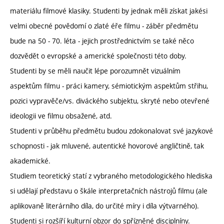
materiálu filmové klasiky. Studenti by jednak měli získat jakési
velmi obecné povědomí o zlaté éře filmu - záběr předmětu
bude na 50 - 70. léta - jejich prostřednictvím se také něco
dozvědět o evropské a americké společnosti této doby.
Studenti by se měli naučit lépe porozumnět vizuálním
aspektům filmu - práci kamery, sémiotickým aspektům střihu,
pozici vypravěče/vs. diváckého subjektu, skryté nebo otevřené
ideologii ve filmu obsažené, atd.
Studenti v průběhu předmětu budou zdokonalovat své jazykové
schopnosti - jak mluvené, autentické hovorové angličtině, tak
akademické.
Studiem teoretický statí z vybraného metodologického hlediska
si udělají představu o škále interpretačních nástrojů filmu (ale
aplikovaně literárního díla, do určité míry i díla výtvarného).
Studenti si rozšíří kulturní obzor do spřízněné disciplníny.