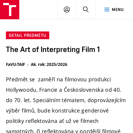
PŘIHLÁSIT
HLEDAT
MENU
SE
DETAIL PŘEDMĚTU
The Art of Interpreting Film 1
FaVU-TAIF
Ak. rok: 2025/2026
Předmět se zaměří na filmovou produkci
Hollywoodu, Francie a Československa od 40.
do 70. let. Speciálním tématem, doprovázejícím
výběr filmů, bude konstrukce genderové
politiky reflektována ať už ve filmech
samotných, či reflektována v pozdější filmové