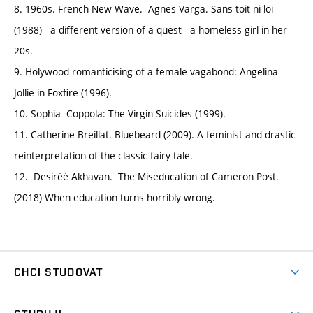
8. 1960s. French New Wave. Agnes Varga. Sans toit ni loi
(1988) - a different version of a quest - a homeless girl in her
20s.
9. Holywood romanticising of a female vagabond: Angelina
Jollie in Foxfire (1996).
10. Sophia Coppola: The Virgin Suicides (1999).
11. Catherine Breillat. Bluebeard (2009). A feminist and drastic
reinterpretation of the classic fairy tale.
12. Desiréé Akhavan. The Miseducation of Cameron Post.
(2018) When education turns horribly wrong.
CHCI STUDOVAT
Pojďte na FaVU