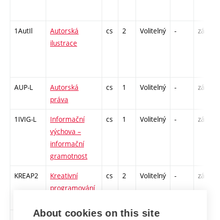
1AutIl
Autorská
cs
2
Volitelný
-
zá
ilustrace
AUP-L
Autorská
cs
1
Volitelný
-
zá
práva
1IVIG-L
Informační
cs
1
Volitelný
-
zá
výchova –
informační
gramotnost
KREAP2
Kreativní
cs
2
Volitelný
-
zá
programování
2
About cookies on this site
1MaUDe
Materialita a
cs
2
Volitelný
-
zá