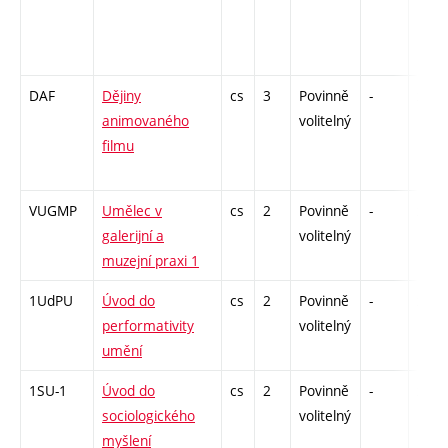
DAF
Dějiny
cs
3
Povinně
-
zk
animovaného
volitelný
filmu
VUGMP
Umělec v
cs
2
Povinně
-
zá
galerijní a
volitelný
muzejní praxi 1
1UdPU
Úvod do
cs
2
Povinně
-
zá
performativity
volitelný
umění
1SU-1
Úvod do
cs
2
Povinně
-
zá
sociologického
volitelný
myšlení