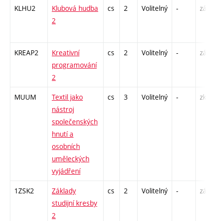
KLHU2
Klubová hudba
cs
2
Volitelný
-
zá
2
KREAP2
Kreativní
cs
2
Volitelný
-
zá
programování
2
MUUM
Textil jako
cs
3
Volitelný
-
zk
nástroj
společenských
hnutí a
osobních
uměleckých
vyjádření
1ZSK2
Základy
cs
2
Volitelný
-
zá
studijní kresby
2