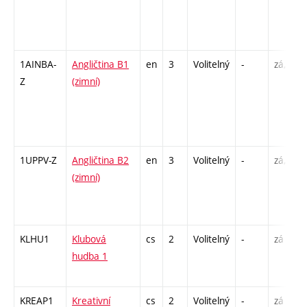
1AINBA-
Angličtina B1
en
3
Volitelný
-
zá,zk
Z
(zimní)
1UPPV-Z
Angličtina B2
en
3
Volitelný
-
zá,zk
(zimní)
KLHU1
Klubová
cs
2
Volitelný
-
zá
hudba 1
KREAP1
Kreativní
cs
2
Volitelný
-
zá