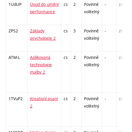
1UdUP
Úvod do umění
cs
2
Povinně
-
zá
performance
volitelný
ZPS2
Základy
cs
3
Povinně
-
zk
psychologie 2
volitelný
ATM-L
Aplikovaná
cs
2
Povinně
-
zá
technologie
volitelný
malby 2
1TVuP2
Kreativní psaní
cs
2
Povinně
-
zá
2
volitelný