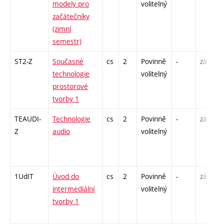
modely pro
volitelný
začátečníky
(zimní
semestr)
ST2-Z
Současné
cs
2
Povinně
-
zá
technologie
volitelný
prostorové
tvorby 1
TEAUDI-
Technologie
cs
2
Povinně
-
zá
Z
audio
volitelný
1UdIT
Úvod do
cs
2
Povinně
-
zá
intermediální
volitelný
tvorby 1