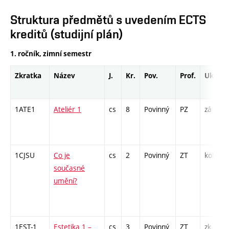
Struktura předmětů s uvedením ECTS
kreditů (studijní plán)
1. ročník, zimní semestr
Zkratka
Název
J.
Kr.
Pov.
Prof.
Uk.
1ATE1
Ateliér 1
cs
8
Povinný
PZ
zá
1CJSU
Co je
cs
2
Povinný
ZT
kol
současné
umění?
1EST-1
Estetika 1 –
cs
3
Povinný
ZT
zk