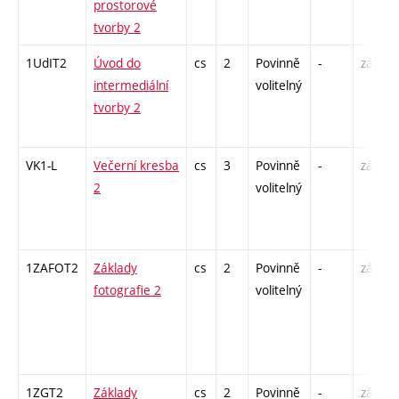
prostorové
tvorby 2
1UdIT2
Úvod do
cs
2
Povinně
-
zá
intermediální
volitelný
tvorby 2
VK1-L
Večerní kresba
cs
3
Povinně
-
zá,zk
2
volitelný
1ZAFOT2
Základy
cs
2
Povinně
-
zá
fotografie 2
volitelný
1ZGT2
Základy
cs
2
Povinně
-
zá