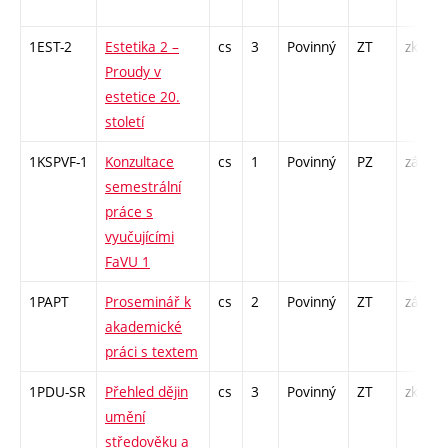
1EST-2
Estetika 2 –
cs
3
Povinný
ZT
zk
Proudy v
estetice 20.
století
1KSPVF-1
Konzultace
cs
1
Povinný
PZ
zá
semestrální
práce s
vyučujícími
FaVU 1
1PAPT
Proseminář k
cs
2
Povinný
ZT
zá
akademické
práci s textem
1PDU-SR
Přehled dějin
cs
3
Povinný
ZT
zk
umění
středověku a