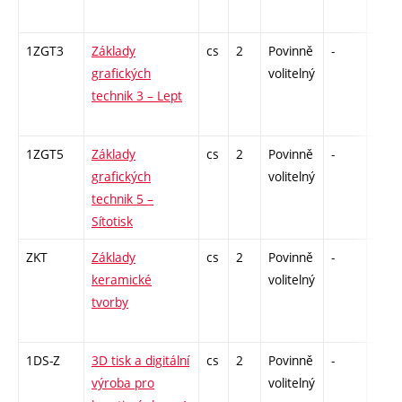
1ZGT3
Základy
cs
2
Povinně
-
zá
grafických
volitelný
technik 3 – Lept
1ZGT5
Základy
cs
2
Povinně
-
zá
grafických
volitelný
technik 5 –
Sítotisk
ZKT
Základy
cs
2
Povinně
-
zá
keramické
volitelný
tvorby
1DS-Z
3D tisk a digitální
cs
2
Povinně
-
zá
výroba pro
volitelný