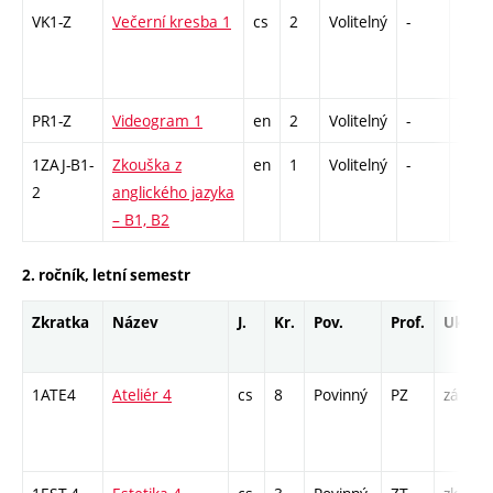
VK1-Z
Večerní kresba 1
cs
2
Volitelný
-
zá
PR1-Z
Videogram 1
en
2
Volitelný
-
zá
1ZAJ-B1-
Zkouška z
en
1
Volitelný
-
zk
2
anglického jazyka
– B1, B2
2. ročník, letní semestr
Zkratka
Název
J.
Kr.
Pov.
Prof.
Uk.
1ATE4
Ateliér 4
cs
8
Povinný
PZ
zá