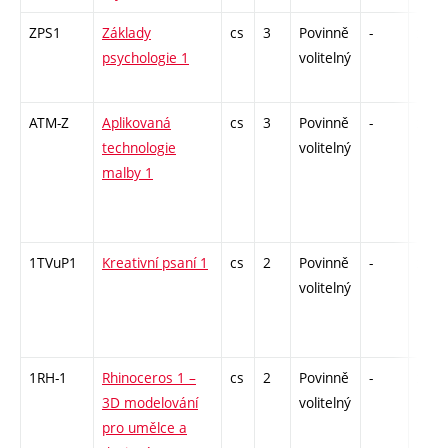
ZPS1
Základy
cs
3
Povinně
-
zk
psychologie 1
volitelný
ATM-Z
Aplikovaná
cs
3
Povinně
-
zk
technologie
volitelný
malby 1
1TVuP1
Kreativní psaní 1
cs
2
Povinně
-
zá
volitelný
1RH-1
Rhinoceros 1 –
cs
2
Povinně
-
zá
3D modelování
volitelný
pro umělce a