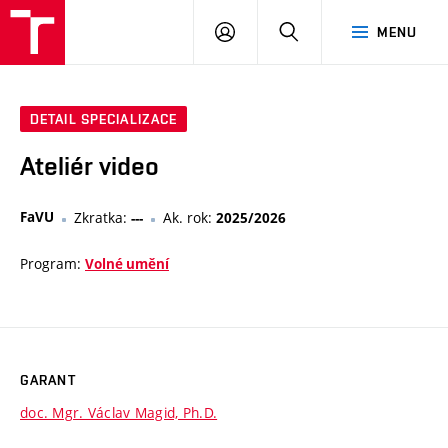
PŘIHLÁSIT
HLEDAT
MENU
SE
DETAIL SPECIALIZACE
Ateliér video
FaVU
Zkratka:
Ak. rok:
---
2025/2026
Program:
Volné umění
GARANT
doc. Mgr. Václav Magid, Ph.D.