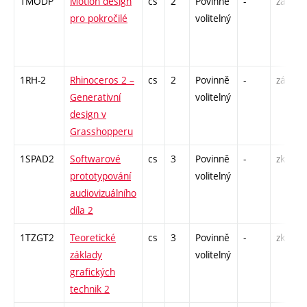
1MODP
Motion design
cs
2
Povinně
-
zá
pro pokročilé
volitelný
1RH-2
Rhinoceros 2 –
cs
2
Povinně
-
zá
Generativní
volitelný
design v
Grasshopperu
1SPAD2
Softwarové
cs
3
Povinně
-
zk
prototypování
volitelný
audiovizuálního
díla 2
1TZGT2
Teoretické
cs
3
Povinně
-
zk
základy
volitelný
grafických
technik 2