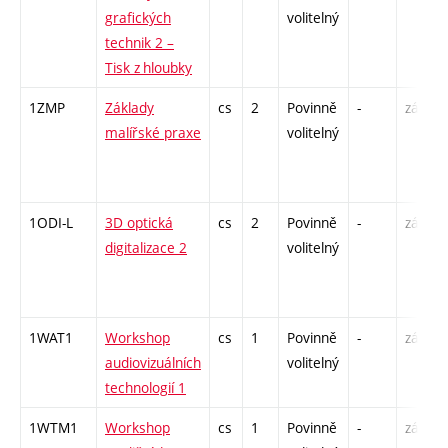
grafických
volitelný
technik 2 –
Tisk z hloubky
1ZMP
Základy
cs
2
Povinně
-
zá
malířské praxe
volitelný
1ODI-L
3D optická
cs
2
Povinně
-
zá
digitalizace 2
volitelný
1WAT1
Workshop
cs
1
Povinně
-
zá
audiovizuálních
volitelný
technologií 1
1WTM1
Workshop
cs
1
Povinně
-
zá