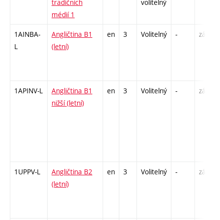
tradičních
volitelný
médií 1
1AINBA-
Angličtina B1
en
3
Volitelný
-
zá,zk
L
(letní)
1APINV-L
Angličtina B1
en
3
Volitelný
-
zá
nižší (letní)
1UPPV-L
Angličtina B2
en
3
Volitelný
-
zá,zk
(letní)