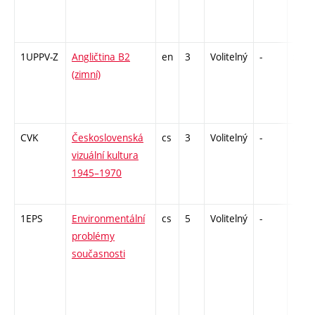
1UPPV-Z
Angličtina B2
en
3
Volitelný
-
zá,zk
(zimní)
CVK
Československá
cs
3
Volitelný
-
zk
vizuální kultura
1945–1970
1EPS
Environmentální
cs
5
Volitelný
-
zk
problémy
současnosti