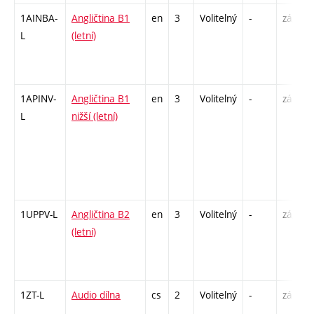
1AINBA-
Angličtina B1
en
3
Volitelný
-
zá,zk
L
(letní)
1APINV-
Angličtina B1
en
3
Volitelný
-
zá
L
nižší (letní)
1UPPV-L
Angličtina B2
en
3
Volitelný
-
zá,zk
(letní)
1ZT-L
Audio dílna
cs
2
Volitelný
-
zá