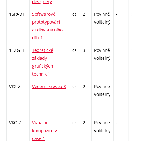
designéry
1SPAD1
Softwarové
cs
2
Povinně
-
zá
prototypování
volitelný
audiovizuálního
díla 1
1TZGT1
Teoretické
cs
3
Povinně
-
zk
základy
volitelný
grafických
technik 1
VK2-Z
Večerní kresba 3
cs
2
Povinně
-
zá
volitelný
VKO-Z
Vizuální
cs
2
Povinně
-
zá
kompozice v
volitelný
čase 1