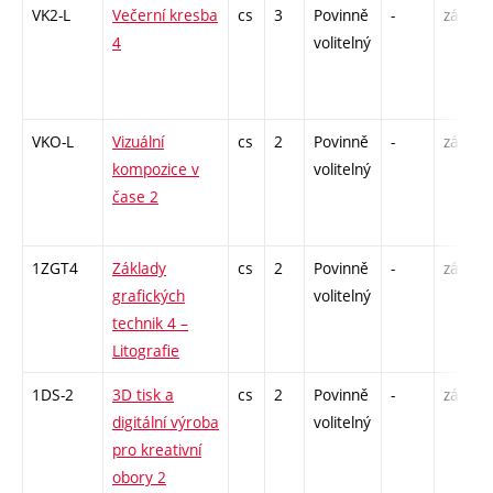
VK2-L
Večerní kresba
cs
3
Povinně
-
zá,zk
4
volitelný
VKO-L
Vizuální
cs
2
Povinně
-
zá
kompozice v
volitelný
čase 2
1ZGT4
Základy
cs
2
Povinně
-
zá
grafických
volitelný
technik 4 –
Litografie
1DS-2
3D tisk a
cs
2
Povinně
-
zá
digitální výroba
volitelný
pro kreativní
obory 2