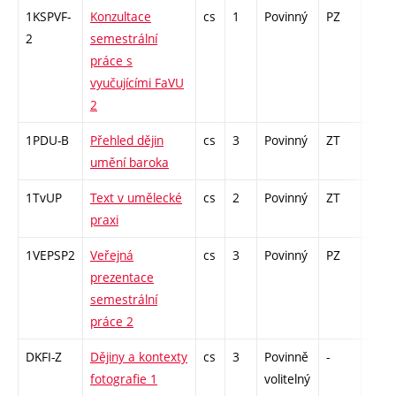
1KSPVF-
Konzultace
cs
1
Povinný
PZ
zá
2
semestrální
práce s
vyučujícími FaVU
2
1PDU-B
Přehled dějin
cs
3
Povinný
ZT
zk
umění baroka
1TvUP
Text v umělecké
cs
2
Povinný
ZT
zá
praxi
1VEPSP2
Veřejná
cs
3
Povinný
PZ
kol
prezentace
semestrální
práce 2
DKFI-Z
Dějiny a kontexty
cs
3
Povinně
-
zk
fotografie 1
volitelný