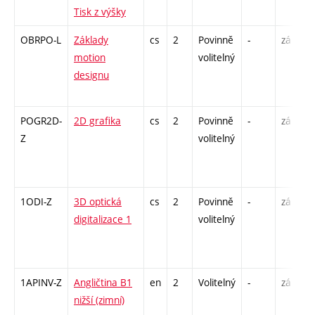
Tisk z výšky
OBRPO-L
Základy
cs
2
Povinně
-
zá
motion
volitelný
designu
POGR2D-
2D grafika
cs
2
Povinně
-
zá
Z
volitelný
1ODI-Z
3D optická
cs
2
Povinně
-
zá
digitalizace 1
volitelný
1APINV-Z
Angličtina B1
en
2
Volitelný
-
zá
nižší (zimní)