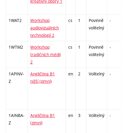
kreativní obory 1
1WAT2
Workshop
cs
1
Povinně
-
zá
audiovizuálních
volitelný
technologií 2
1WTM2
Workshop
cs
1
Povinně
-
zá
tradičních médií
volitelný
2
1APINV-
Angličtina B1
en
2
Volitelný
-
zá
Z
nižší (zimní)
1AINBA-
Angličtina B1
en
3
Volitelný
-
zá,zk
Z
(zimní)