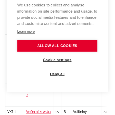
We use cookies to collect and analyse
udržitelnost v
information on site performance and usage, to
designu
provide social media features and to enhance
1PeUM4
Performanční
cs
2
Volitelný
-
zá
and customise content and advertisements.
umění 4
Learn more
MUUM
Textil jako
cs
3
Volitelný
-
zk
nástroj
ALLOW ALL COOKIES
společenských
hnutí a
Cookie settings
osobních
uměleckých
Deny all
vyjádření
1TETV2
Textilní tvorba
cs
2
Volitelný
-
zá
2
VK1-L
Večerní kresba
cs
3
Volitelný
-
zá,zk