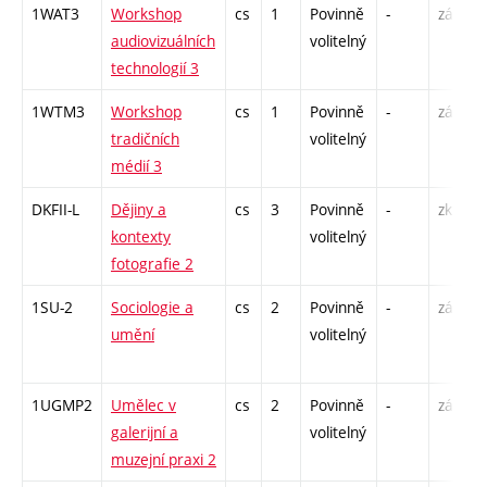
1WAT3
Workshop
cs
1
Povinně
-
zá
audiovizuálních
volitelný
technologií 3
1WTM3
Workshop
cs
1
Povinně
-
zá
tradičních
volitelný
médií 3
DKFII-L
Dějiny a
cs
3
Povinně
-
zk
kontexty
volitelný
fotografie 2
1SU-2
Sociologie a
cs
2
Povinně
-
zá
umění
volitelný
1UGMP2
Umělec v
cs
2
Povinně
-
zá
galerijní a
volitelný
muzejní praxi 2