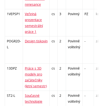
renesance
1VEPSP1
Veřejná
cs
3
Povinný
PZ
kol
prezentace
semestrální
práce 1
POGR2D-
Design tiskovin
cs
2
Povinně
-
zá
L
volitelný
13DPZ
Práce s 3D
cs
2
Povinně
-
zá
modely pro
volitelný
začátečníky
(letní semestr)
ST2-L
Současné
cs
2
Povinně
-
zá
technologie
volitelný