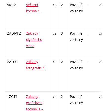
VK1-Z
Večerní
cs
2
Povinně
-
zá
kresba 1
volitelný
ZADIVI-Z
Základy
cs
3
Povinně
-
zá
digitálního
volitelný
videa
ZAFOT
Základy
cs
2
Povinně
-
zá
fotografie 1
volitelný
1ZGT1
Základy
cs
2
Povinně
-
zá
grafických
volitelný
technik 1 –