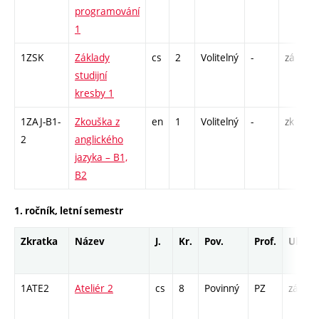
programování
1
1ZSK
Základy
cs
2
Volitelný
-
zá
studijní
kresby 1
1ZAJ-B1-
Zkouška z
en
1
Volitelný
-
zk
2
anglického
jazyka – B1,
B2
1. ročník, letní semestr
Zkratka
Název
J.
Kr.
Pov.
Prof.
Uk.
1ATE2
Ateliér 2
cs
8
Povinný
PZ
zá