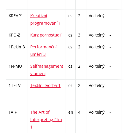
KREAP1
Kreativní
cs
2
Volitelný
-
zá
programování 1
KPO-Z
Kurz pornostudií
cs
3
Volitelný
-
zk
1PeUm3
Performanční
cs
2
Volitelný
-
zá
umění 3
1FPMU
Selfmanagement
cs
2
Volitelný
-
zá
v umění
1TETV
Textilní tvorba 1
cs
2
Volitelný
-
zá
TAIF
The Art of
en
4
Volitelný
-
zk
Interpreting Film
1