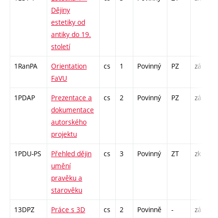
Dějiny
estetiky od
antiky do 19.
století
1RanPA
Orientation
cs
1
Povinný
PZ
zá
FaVU
1PDAP
Prezentace a
cs
2
Povinný
PZ
zá
dokumentace
autorského
projektu
1PDU-PS
Přehled dějin
cs
3
Povinný
ZT
zk
umění
pravěku a
starověku
13DPZ
Práce s 3D
cs
2
Povinně
-
zá