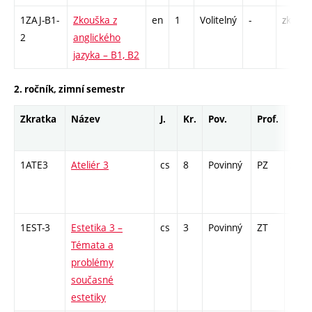
1ZAJ-B1-
Zkouška z
en
1
Volitelný
-
zk
2
anglického
jazyka – B1, B2
2. ročník, zimní semestr
Zkratka
Název
J.
Kr.
Pov.
Prof.
Uk.
1ATE3
Ateliér 3
cs
8
Povinný
PZ
zá
1EST-3
Estetika 3 –
cs
3
Povinný
ZT
zk
Témata a
problémy
současné
estetiky