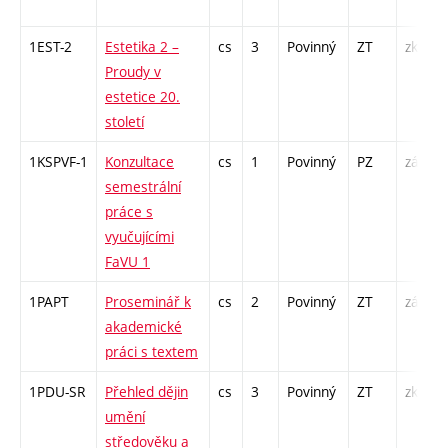
1EST-2
Estetika 2 –
cs
3
Povinný
ZT
zk
Proudy v
estetice 20.
století
1KSPVF-1
Konzultace
cs
1
Povinný
PZ
zá
semestrální
práce s
vyučujícími
FaVU 1
1PAPT
Proseminář k
cs
2
Povinný
ZT
zá
akademické
práci s textem
1PDU-SR
Přehled dějin
cs
3
Povinný
ZT
zk
umění
středověku a