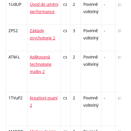
1UdUP
Úvod do umění
cs
2
Povinně
-
zá
performance
volitelný
ZPS2
Základy
cs
3
Povinně
-
zk
psychologie 2
volitelný
ATM-L
Aplikovaná
cs
2
Povinně
-
zá
technologie
volitelný
malby 2
1TVuP2
Kreativní psaní
cs
2
Povinně
-
zá
2
volitelný