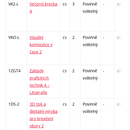
VK2-L
Večerní kresba
cs
3
Povinně
-
zá,zk
4
volitelný
VKO-L
Vizuální
cs
2
Povinně
-
zá
kompozice v
volitelný
čase 2
1ZGT4
Základy
cs
2
Povinně
-
zá
grafických
volitelný
technik 4 –
Litografie
1DS-2
3D tisk a
cs
2
Povinně
-
zá
digitální výroba
volitelný
pro kreativní
obory 2