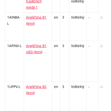
tradičních
volitelný
médií 1
1AINBA-
Angličtina B1
en
3
Volitelný
-
zá,zk
L
(letní)
1APINV-L
Angličtina B1
en
3
Volitelný
-
zá
nižší (letní)
1UPPV-L
Angličtina B2
en
3
Volitelný
-
zá,zk
(letní)