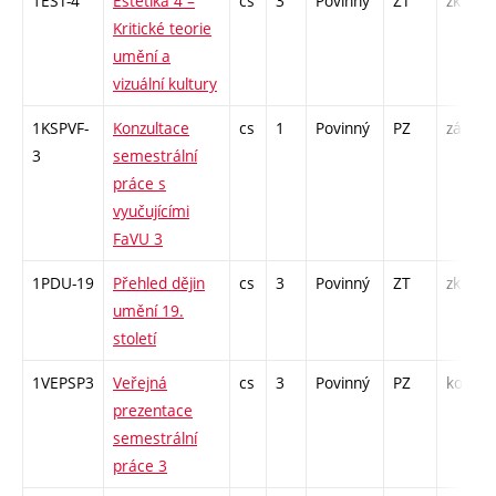
1EST-4
Estetika 4 –
cs
3
Povinný
ZT
zk
Kritické teorie
umění a
vizuální kultury
1KSPVF-
Konzultace
cs
1
Povinný
PZ
zá
3
semestrální
práce s
vyučujícími
FaVU 3
1PDU-19
Přehled dějin
cs
3
Povinný
ZT
zk
umění 19.
století
1VEPSP3
Veřejná
cs
3
Povinný
PZ
kol
prezentace
semestrální
práce 3