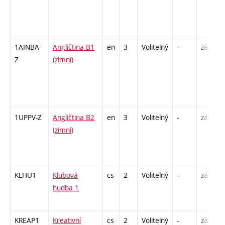
1AINBA-
Angličtina B1
en
3
Volitelný
-
zá,zk
Z
(zimní)
1UPPV-Z
Angličtina B2
en
3
Volitelný
-
zá,zk
(zimní)
KLHU1
Klubová
cs
2
Volitelný
-
zá
hudba 1
KREAP1
Kreativní
cs
2
Volitelný
-
zá