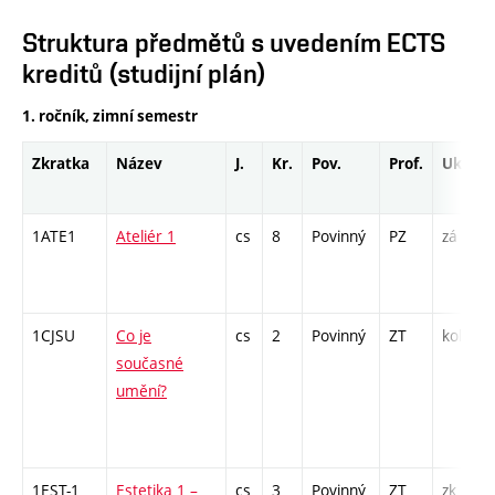
Struktura předmětů s uvedením ECTS
kreditů (studijní plán)
1. ročník, zimní semestr
Zkratka
Název
J.
Kr.
Pov.
Prof.
Uk.
1ATE1
Ateliér 1
cs
8
Povinný
PZ
zá
1CJSU
Co je
cs
2
Povinný
ZT
kol
současné
umění?
1EST-1
Estetika 1 –
cs
3
Povinný
ZT
zk