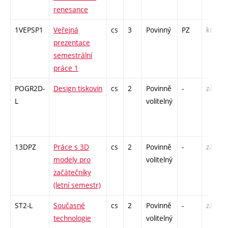
renesance
1VEPSP1
Veřejná
cs
3
Povinný
PZ
kol
prezentace
semestrální
práce 1
POGR2D-
Design tiskovin
cs
2
Povinně
-
zá
L
volitelný
13DPZ
Práce s 3D
cs
2
Povinně
-
zá
modely pro
volitelný
začátečníky
(letní semestr)
ST2-L
Současné
cs
2
Povinně
-
zá
technologie
volitelný