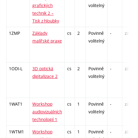
grafických
volitelný
technik 2 –
Tisk z hloubky
1ZMP
Základy
cs
2
Povinně
-
zá
malířské praxe
volitelný
1ODI-L
3D optická
cs
2
Povinně
-
zá
digitalizace 2
volitelný
1WAT1
Workshop
cs
1
Povinně
-
zá
audiovizuálních
volitelný
technologií 1
1WTM1
Workshop
cs
1
Povinně
-
zá