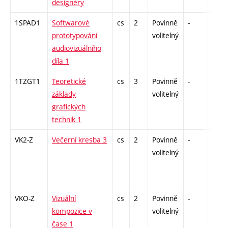
designéry
1SPAD1
Softwarové
cs
2
Povinně
-
zá
prototypování
volitelný
audiovizuálního
díla 1
1TZGT1
Teoretické
cs
3
Povinně
-
zk
základy
volitelný
grafických
technik 1
VK2-Z
Večerní kresba 3
cs
2
Povinně
-
zá
volitelný
VKO-Z
Vizuální
cs
2
Povinně
-
zá
kompozice v
volitelný
čase 1