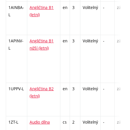
1AINBA-
Angličtina B1
en
3
Volitelný
-
zá,zk
L
(letní)
1APINV-
Angličtina B1
en
3
Volitelný
-
zá
L
nižší (letní)
1UPPV-L
Angličtina B2
en
3
Volitelný
-
zá,zk
(letní)
1ZT-L
Audio dílna
cs
2
Volitelný
-
zá