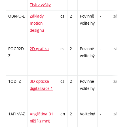
Tisk z výšky
OBRPO-L
Základy
cs
2
Povinně
-
zá
motion
volitelný
designu
POGR2D-
2D grafika
cs
2
Povinně
-
zá
Z
volitelný
1ODI-Z
3D optická
cs
2
Povinně
-
zá
digitalizace 1
volitelný
1APINV-Z
Angličtina B1
en
2
Volitelný
-
zá
nižší (zimní)