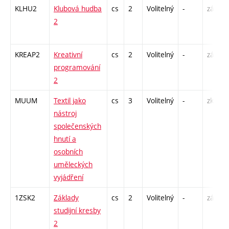
KLHU2
Klubová hudba
cs
2
Volitelný
-
zá
2
KREAP2
Kreativní
cs
2
Volitelný
-
zá
programování
2
MUUM
Textil jako
cs
3
Volitelný
-
zk
nástroj
společenských
hnutí a
osobních
uměleckých
vyjádření
1ZSK2
Základy
cs
2
Volitelný
-
zá
studijní kresby
2