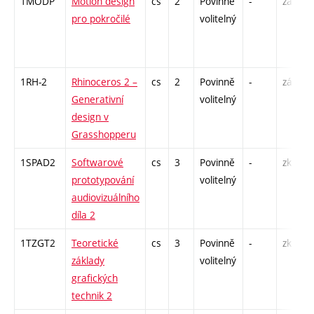
1MODP
Motion design
cs
2
Povinně
-
zá
pro pokročilé
volitelný
1RH-2
Rhinoceros 2 –
cs
2
Povinně
-
zá
Generativní
volitelný
design v
Grasshopperu
1SPAD2
Softwarové
cs
3
Povinně
-
zk
prototypování
volitelný
audiovizuálního
díla 2
1TZGT2
Teoretické
cs
3
Povinně
-
zk
základy
volitelný
grafických
technik 2