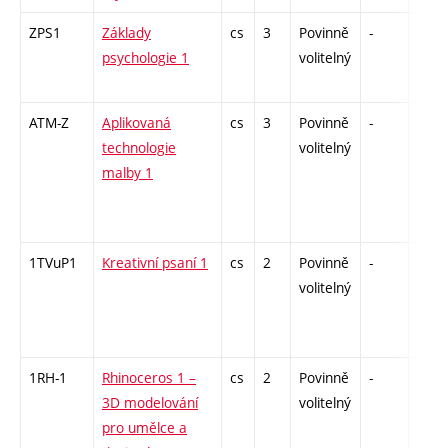
ZPS1
Základy
cs
3
Povinně
-
zk
psychologie 1
volitelný
ATM-Z
Aplikovaná
cs
3
Povinně
-
zk
technologie
volitelný
malby 1
1TVuP1
Kreativní psaní 1
cs
2
Povinně
-
zá
volitelný
1RH-1
Rhinoceros 1 –
cs
2
Povinně
-
zá
3D modelování
volitelný
pro umělce a