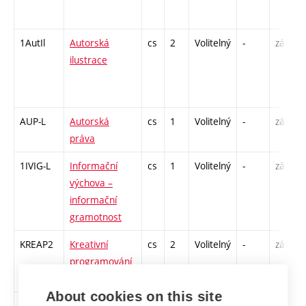
1AutIl
Autorská
cs
2
Volitelný
-
zá
ilustrace
AUP-L
Autorská
cs
1
Volitelný
-
zá
práva
1IVIG-L
Informační
cs
1
Volitelný
-
zá
výchova –
informační
gramotnost
KREAP2
Kreativní
cs
2
Volitelný
-
zá
programování
2
About cookies on this site
1MaUDe
Materialita a
cs
2
Volitelný
-
zá