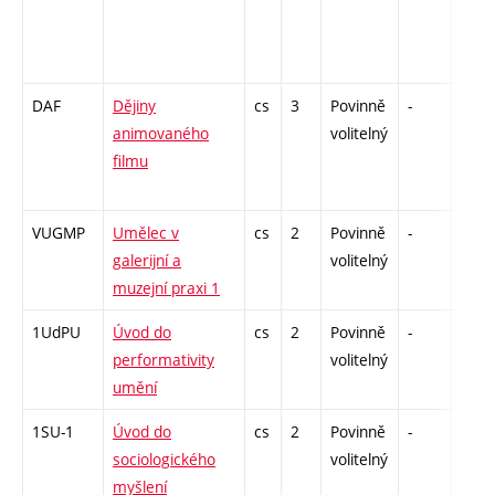
DAF
Dějiny
cs
3
Povinně
-
zk
animovaného
volitelný
filmu
VUGMP
Umělec v
cs
2
Povinně
-
zá
galerijní a
volitelný
muzejní praxi 1
1UdPU
Úvod do
cs
2
Povinně
-
zá
performativity
volitelný
umění
1SU-1
Úvod do
cs
2
Povinně
-
zá
sociologického
volitelný
myšlení