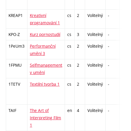
KREAP1
Kreativní
cs
2
Volitelný
-
zá
programování 1
KPO-Z
Kurz pornostudií
cs
3
Volitelný
-
zk
1PeUm3
Performanční
cs
2
Volitelný
-
zá
umění 3
1FPMU
Selfmanagement
cs
2
Volitelný
-
zá
v umění
1TETV
Textilní tvorba 1
cs
2
Volitelný
-
zá
TAIF
The Art of
en
4
Volitelný
-
zk
Interpreting Film
1