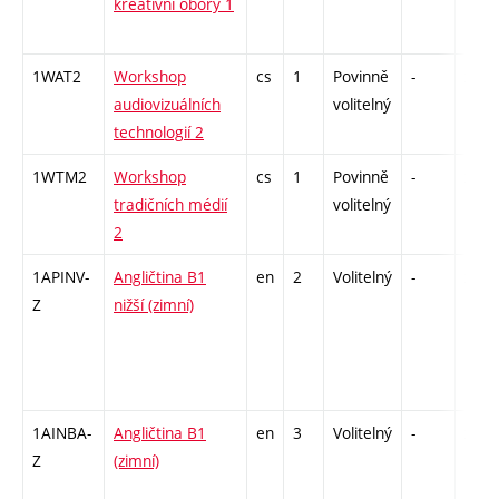
kreativní obory 1
1WAT2
Workshop
cs
1
Povinně
-
zá
audiovizuálních
volitelný
technologií 2
1WTM2
Workshop
cs
1
Povinně
-
zá
tradičních médií
volitelný
2
1APINV-
Angličtina B1
en
2
Volitelný
-
zá
Z
nižší (zimní)
1AINBA-
Angličtina B1
en
3
Volitelný
-
zá,zk
Z
(zimní)