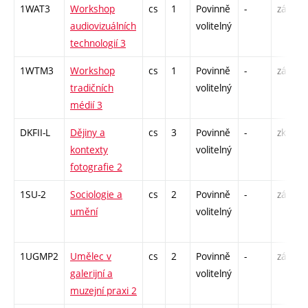
1WAT3
Workshop
cs
1
Povinně
-
zá
audiovizuálních
volitelný
technologií 3
1WTM3
Workshop
cs
1
Povinně
-
zá
tradičních
volitelný
médií 3
DKFII-L
Dějiny a
cs
3
Povinně
-
zk
kontexty
volitelný
fotografie 2
1SU-2
Sociologie a
cs
2
Povinně
-
zá
umění
volitelný
1UGMP2
Umělec v
cs
2
Povinně
-
zá
galerijní a
volitelný
muzejní praxi 2