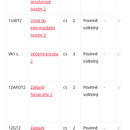
prostorové
tvorby 2
1UdIT2
Úvod do
cs
2
Povinně
-
zá
intermediální
volitelný
tvorby 2
VK1-L
Večerní kresba
cs
3
Povinně
-
zá,zk
2
volitelný
1ZAFOT2
Základy
cs
2
Povinně
-
zá
fotografie 2
volitelný
1ZGT2
Základy
cs
2
Povinně
-
zá