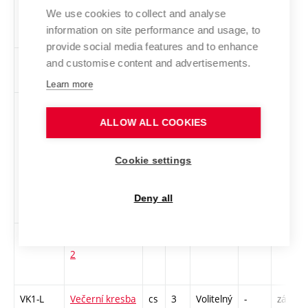
We use cookies to collect and analyse
udržitelnost v
information on site performance and usage, to
designu
provide social media features and to enhance
1PeUM4
Performanční
cs
2
Volitelný
-
zá
and customise content and advertisements.
umění 4
Learn more
MUUM
Textil jako
cs
3
Volitelný
-
zk
nástroj
ALLOW ALL COOKIES
společenských
hnutí a
Cookie settings
osobních
uměleckých
Deny all
vyjádření
1TETV2
Textilní tvorba
cs
2
Volitelný
-
zá
2
VK1-L
Večerní kresba
cs
3
Volitelný
-
zá,zk