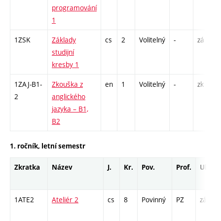
programování
1
1ZSK
Základy
cs
2
Volitelný
-
zá
studijní
kresby 1
1ZAJ-B1-
Zkouška z
en
1
Volitelný
-
zk
2
anglického
jazyka – B1,
B2
1. ročník, letní semestr
Zkratka
Název
J.
Kr.
Pov.
Prof.
Uk.
1ATE2
Ateliér 2
cs
8
Povinný
PZ
zá