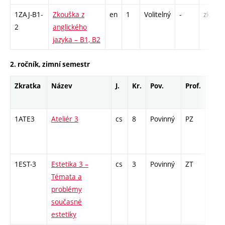
1ZAJ-B1-
Zkouška z
en
1
Volitelný
-
zk
2
anglického
jazyka – B1, B2
2. ročník, zimní semestr
Zkratka
Název
J.
Kr.
Pov.
Prof.
Uk.
1ATE3
Ateliér 3
cs
8
Povinný
PZ
zá
1EST-3
Estetika 3 –
cs
3
Povinný
ZT
zk
Témata a
problémy
současné
estetiky