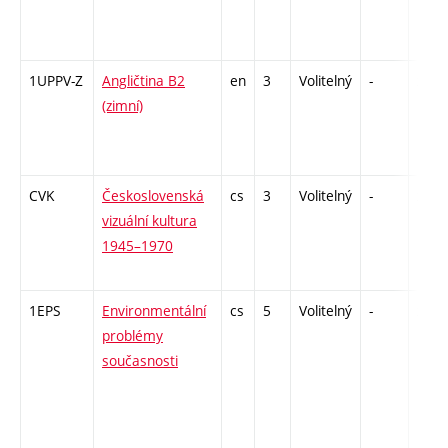
1UPPV-Z
Angličtina B2
en
3
Volitelný
-
zá,zk
(zimní)
CVK
Československá
cs
3
Volitelný
-
zk
vizuální kultura
1945–1970
1EPS
Environmentální
cs
5
Volitelný
-
zk
problémy
současnosti