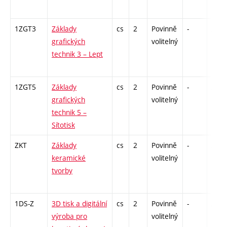
1ZGT3
Základy
cs
2
Povinně
-
zá
grafických
volitelný
technik 3 – Lept
1ZGT5
Základy
cs
2
Povinně
-
zá
grafických
volitelný
technik 5 –
Sítotisk
ZKT
Základy
cs
2
Povinně
-
zá
keramické
volitelný
tvorby
1DS-Z
3D tisk a digitální
cs
2
Povinně
-
zá
výroba pro
volitelný