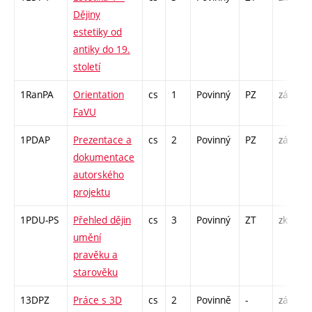
Dějiny
estetiky od
antiky do 19.
století
1RanPA
Orientation
cs
1
Povinný
PZ
zá
FaVU
1PDAP
Prezentace a
cs
2
Povinný
PZ
zá
dokumentace
autorského
projektu
1PDU-PS
Přehled dějin
cs
3
Povinný
ZT
zk
umění
pravěku a
starověku
13DPZ
Práce s 3D
cs
2
Povinně
-
zá