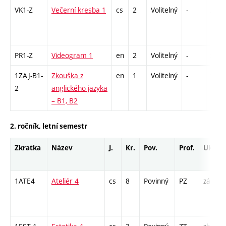
VK1-Z
Večerní kresba 1
cs
2
Volitelný
-
zá
PR1-Z
Videogram 1
en
2
Volitelný
-
zá
1ZAJ-B1-
Zkouška z
en
1
Volitelný
-
zk
2
anglického jazyka
– B1, B2
2. ročník, letní semestr
Zkratka
Název
J.
Kr.
Pov.
Prof.
Uk.
1ATE4
Ateliér 4
cs
8
Povinný
PZ
zá