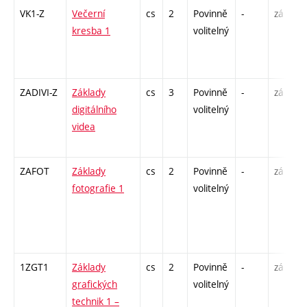
VK1-Z
Večerní
cs
2
Povinně
-
zá
kresba 1
volitelný
ZADIVI-Z
Základy
cs
3
Povinně
-
zá
digitálního
volitelný
videa
ZAFOT
Základy
cs
2
Povinně
-
zá
fotografie 1
volitelný
1ZGT1
Základy
cs
2
Povinně
-
zá
grafických
volitelný
technik 1 –