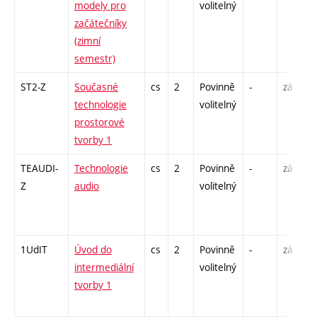
modely pro
volitelný
začátečníky
(zimní
semestr)
ST2-Z
Současné
cs
2
Povinně
-
zá
technologie
volitelný
prostorové
tvorby 1
TEAUDI-
Technologie
cs
2
Povinně
-
zá
Z
audio
volitelný
1UdIT
Úvod do
cs
2
Povinně
-
zá
intermediální
volitelný
tvorby 1