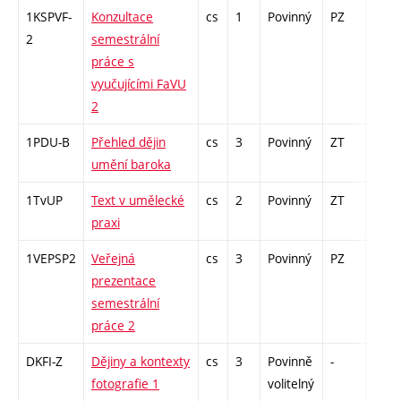
1KSPVF-
Konzultace
cs
1
Povinný
PZ
zá
2
semestrální
práce s
vyučujícími FaVU
2
1PDU-B
Přehled dějin
cs
3
Povinný
ZT
zk
umění baroka
1TvUP
Text v umělecké
cs
2
Povinný
ZT
zá
praxi
1VEPSP2
Veřejná
cs
3
Povinný
PZ
kol
prezentace
semestrální
práce 2
DKFI-Z
Dějiny a kontexty
cs
3
Povinně
-
zk
fotografie 1
volitelný