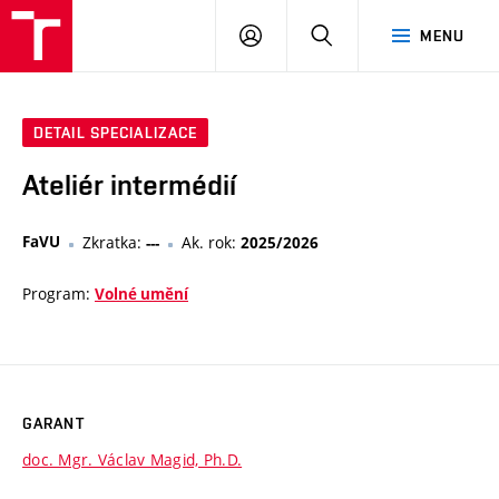
PŘIHLÁSIT
HLEDAT
MENU
SE
DETAIL SPECIALIZACE
Ateliér intermédií
FaVU
Zkratka:
Ak. rok:
---
2025/2026
Program:
Volné umění
GARANT
doc. Mgr. Václav Magid, Ph.D.