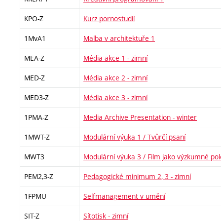
KPO-Z
Kurz pornostudií
1MvA1
Malba v architektuře 1
MEA-Z
Média akce 1 - zimní
MED-Z
Média akce 2 - zimní
MED3-Z
Média akce 3 - zimní
1PMA-Z
Media Archive Presentation - winter
1MWT-Z
Modulární výuka 1 / Tvůrčí psaní
MWT3
Modulární výuka 3 / Film jako výzkumné pol
PEM2,3-Z
Pedagogické minimum 2, 3 - zimní
1FPMU
Selfmanagement v umění
SIT-Z
Sítotisk - zimní