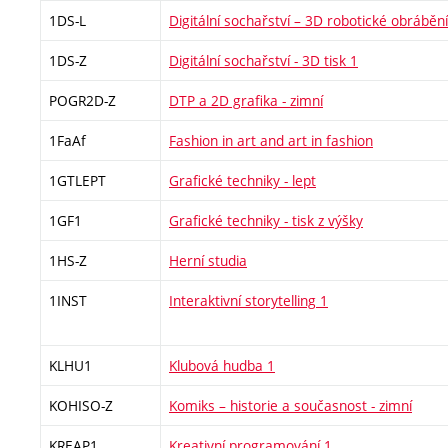
1DS-L
Digitální sochařství – 3D robotické obrábění
1DS-Z
Digitální sochařství - 3D tisk 1
POGR2D-Z
DTP a 2D grafika - zimní
1FaAf
Fashion in art and art in fashion
1GTLEPT
Grafické techniky - lept
1GF1
Grafické techniky - tisk z výšky
1HS-Z
Herní studia
1INST
Interaktivní storytelling 1
KLHU1
Klubová hudba 1
KOHISO-Z
Komiks – historie a současnost - zimní
KREAP1
Kreativní programování 1