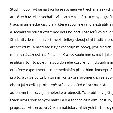
Studijní obor výtvarná tvorba je rozvíjen ve třech malířských 
ateliérech (Ateliér sochařství 1, 2) a v Ateliéru kresby a gr
tradiční umělecké disciplíny, které svou relevanci neztratily 
a sochařství odráží existence většího počtu ateliérů vnitřní 
Studenti zde mohou volit mezi ateliéry sledujícími tradiční pr
architektuře, a mezi ateliéry akcentujícími vývoj, jímž tradičn
mohli v návaznosti na Rosalind Krauss souhrnně označit jako 
grafika v tomto pojetí nejsou do sebe uzavřenými disciplínam
otevřeny experimentu, intermediálním přesahům, konceptuá
pro to, aby se udržely v živém kontaktu s proměňující se sp
oboru jako celku je nicméně stále společný důraz na zvládnu
autonomního rozvoje umělecké osobnosti. Tuto oblast zajišťují
tradičními i současnými materiály a technologickými postupy
průprava. Ateliérovou výuku a nabídku zmíněných technologic