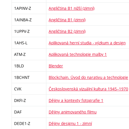
1APINV-Z
Angličtina B1 nižší (zimní)
1AINBA-Z
Angličtina B1 (zimní)
1UPPV-Z
Angličtina B2 (zimní)
1AHS-L
Aplikovaná herní studia - výzkum a design
ATM-Z
Aplikovaná technologie malby 1
1BLD
Blender
1BCHNT
Blockchain. Úvod do narativu a technologie
CVK
Československá vizuální kultura 1945–1970
DKFI-Z
Dějiny a kontexty fotografie 1
DAF
Dějiny animovaného filmu
DEDE1-Z
Dějiny designu 1 - zimní