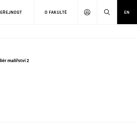
VEŘEJNOST
O FAKULTĚ
EN
PŘIHLÁSIT
HLEDAT
SE
liér malířství 2