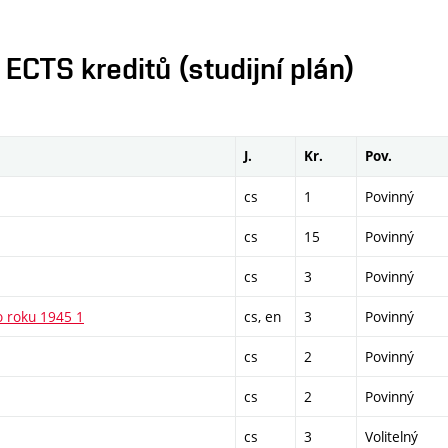
CTS kreditů (studijní plán)
J.
Kr.
Pov.
cs
1
Povinný
cs
15
Povinný
cs
3
Povinný
o roku 1945 1
cs, en
3
Povinný
cs
2
Povinný
cs
2
Povinný
cs
3
Volitelný