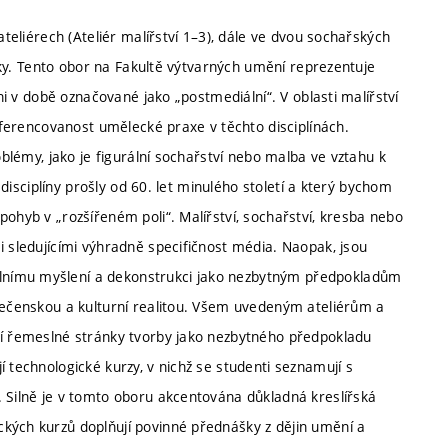
ateliérech (Ateliér malířství 1–3), dále ve dvou sochařských
afiky. Tento obor na Fakultě výtvarných umění reprezentuje
ani v době označované jako „postmediální“. V oblasti malířství
diferencovanost umělecké praxe v těchto disciplínách.
oblémy, jako je figurální sochařství nebo malba ve vztahu k
í disciplíny prošly od 60. let minulého století a který bychom
pohyb v „rozšířeném poli“. Malířství, sochařství, kresba nebo
i sledujícími výhradně specifičnost média. Naopak, jsou
lnímu myšlení a dekonstrukci jako nezbytným předpokladům
olečenskou a kulturní realitou. Všem uvedeným ateliérům a
tí řemeslné stránky tvorby jako nezbytného předpokladu
 technologické kurzy, v nichž se studenti seznamují s
. Silně je v tomto oboru akcentována důkladná kreslířská
kých kurzů doplňují povinné přednášky z dějin umění a