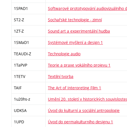
1SPAD1
Softwarové prototypování audiovizuálního d
ST2-Z
Sochařské technologie - zimní
1ZT-Z
Sound art a experimentální hudba
1SMaD1
Systémové myšlení a design 1
TEAUDI-Z
Technologie audio
1TaPVP
Teorie a praxe vokálního projevu 1
1TETV
Textilní tvorba
TAIF
The Art of Interpreting Film 1
1u20hs-z
Umění 20. století v historických souvisloste
UDKSA
Úvod do kulturní a sociální antropologie
1UPD
Úvod do permakulturního designu 1