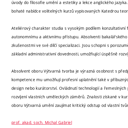
úvody do filosofie umění a estetiky a lekce anglického jazyka.
bohaté nabídce volitelných kurzů vypisovaných Katedrou teorií
Ateliérový charakter studia s vysokým podílem konzultativní
autonomnímu a aktivnímu přístupu. Absolventi bakalářského s
zkušenostmi ve své dílčí specializaci. Jsou schopni s porozumě
základní administrativní dovednosti, umožňující úspěšně rozvíj
Absolvent oboru Výtvarná tvorba je výrazná osobnost s předp
kompetence mu umožňují profesní uplatnění také v příbuzných
design nebo kurátorství. Ovládnutí technologií a řemeslnýc
rozvíjení vlastních uměleckých záměrů. Znalosti získané v ku
oboru Výtvarná umění zaujímat kritický odstup od vlastní tvůr
prof. akad. soch. Michal Gabriel