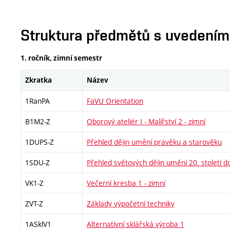
Struktura předmětů s uvedením E
1. ročník, zimní semestr
Zkratka
Název
1RanPA
FaVU Orientation
B1M2-Z
Oborový ateliér I - Malířství 2 - zimní
1DUPS-Z
Přehled dějin umění pravěku a starověku
1SDU-Z
Přehled světových dějin umění 20. století d
VK1-Z
Večerní kresba 1 - zimní
ZVT-Z
Základy výpočetní techniky
1ASklV1
Alternativní sklářská výroba 1