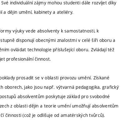
 Své individuální zájmy mohou studenti dále rozvíjet díky
 a dějin umění, kabinety a ateliéry.
 formy výuky vede absolventy k samostatnosti, k
tupně disponují obecnými znalostmi v celé šíři oboru a
ním ovládat technologie příslušející oboru. Zvládají též
et profesionální činnost.
oklady prosadit se v oblasti provozu umění. Získané
 oborech, jako jsou např. výtvarná pedagogika, grafický
h postupů absolventům poskytuje základ pro svobodné
rzech z oblasti dějin a teorie umění umožňují absolventům
čí činnosti (což je odlišuje od amatérských tvůrců).