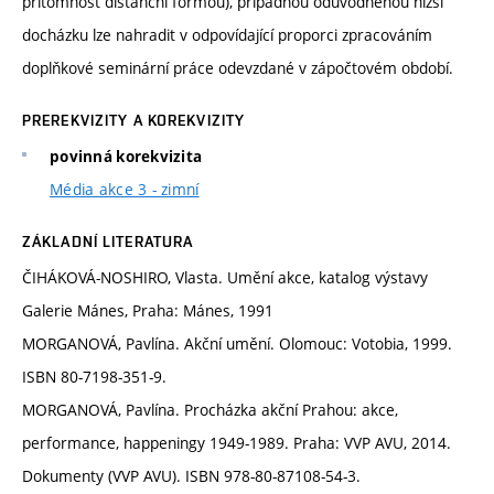
přítomnost distanční formou), případnou odůvodněnou nižší
docházku lze nahradit v odpovídající proporci zpracováním
doplňkové seminární práce odevzdané v zápočtovém období.
PREREKVIZITY A KOREKVIZITY
povinná korekvizita
Média akce 3 - zimní
ZÁKLADNÍ LITERATURA
ČIHÁKOVÁ-NOSHIRO, Vlasta. Umění akce, katalog výstavy
Galerie Mánes, Praha: Mánes, 1991
MORGANOVÁ, Pavlína. Akční umění. Olomouc: Votobia, 1999.
ISBN 80-7198-351-9.
MORGANOVÁ, Pavlína. Procházka akční Prahou: akce,
performance, happeningy 1949-1989. Praha: VVP AVU, 2014.
Dokumenty (VVP AVU). ISBN 978-80-87108-54-3.