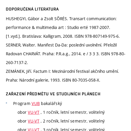
DOPORUČENÁ LITERATURA
HUSHEGYI, Gábor a Zsolt SÕRÉS. Transart communication:
performance & multimedia art : Studio erté 1987-2007.
[1.vyd.]. Bratislava: Kalligram, 2008. ISBN 978-807149-975-6.
SERNER, Walter. Manifest Da-Da: poslední uvolnění. Přeložil
Radovan CHARVÁT. Praha: P.R.a.g., 2014. e / 3 3 3. ISBN 978-80-
260-7137-2.
ZEMÁNEK, Jiří. Factum I: Mezinárodní festival akčního umění.
Praha: Národní galerie, 1993. ISBN 80-7035-058-X.
ZAŘAZENÍ PŘEDMĚTU VE STUDIJNÍCH PLÁNECH
Program
VUB
bakalářský
obor
VU-VT
, 1 ročník, letní semestr, volitelný
obor
VU-VT
, 2 ročník, letní semestr, volitelný
obor
VU-VT
, 3 ročník, letní semestr, volitelný