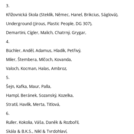
3.
Křížovnická škola (Steklík, Němec, Hanel, Brikcius, Ságlová),
Underground (Jirous, Plastic People, DG 307),
Demartini, Cígler, Malich, Chatrný, Grygar,
4.
Büchler, Anděl, Adamus, Hladík, Petřivý,
Miler, Štembera, Mlčoch, Kovanda,
Valoch, Kocman, Halas, Ambroz,
5.
Šejn, Kafka, Maur, Palla,
Hampl, Beránek, Sozanský, Kozelka,
Stratil, Havlík, Merta, Titlová,
6.
Ruller, Kokolia, Váša, Daněk & Rozbořil,
Skála & B.K.S., Nikl & Tvrdohlaví,