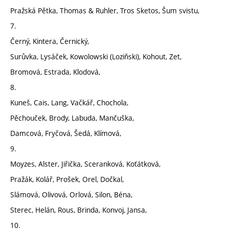
Pražská Pětka, Thomas & Ruhler, Tros Sketos, Šum svistu,
7.
Černý, Kintera, Černický,
Surůvka, Lysáček, Kowolowski (Loziňski), Kohout, Zet,
Bromová, Estrada, Klodová,
8.
Kuneš, Cais, Lang, Vačkář, Chochola,
Pěchouček, Brody, Labuda, Mančuška,
Damcová, Fryčová, Šedá, Klímová,
9.
Moyzes, Alster, Jiřička, Sceranková, Koťátková,
Pražák, Kolář, Prošek, Orel, Dočkal,
Slámová, Olivová, Orlová, Silon, Béna,
Sterec, Helán, Rous, Brinda, Konvoj, Jansa,
10.