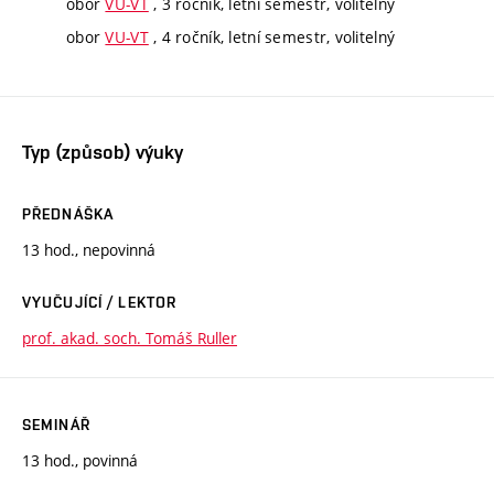
obor
VU-VT
, 3 ročník, letní semestr, volitelný
obor
VU-VT
, 4 ročník, letní semestr, volitelný
Typ (způsob) výuky
PŘEDNÁŠKA
13 hod., nepovinná
VYUČUJÍCÍ / LEKTOR
prof. akad. soch. Tomáš Ruller
SEMINÁŘ
13 hod., povinná