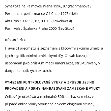
Synagoga na Palmovce Praha 1996, 97 (Pachmanová),
Permanent performance G4 Cheb 1997 (Illek),
Akt Brno 1997, 98, 02, 09, 15 (Kowolowski),
Parní válec Špálovka Praha 2000 (Ševčíkovi)
UČEBNÍ CÍLE
Hlavní cíl předmětu je seznámení s klíčovými akčními umělci a
jejich signifikantními uměleckými díly. Obsah kurzu je
uspořádán jako průzkum médií umění akce, strukturovaný v
daných tematických okruzích.
VYMEZENÍ KONTROLOVANÉ VÝUKY A ZPŮSOB JEJÍHO
PROVÁDĚNÍ A FORMY NAHRAZOVÁNÍ ZAMEŠKANÉ VÝUKY
Celkově je očekávána minimálně 50% docházka (nebo, v
případě online výuky vynucené epidemiologickou situací,