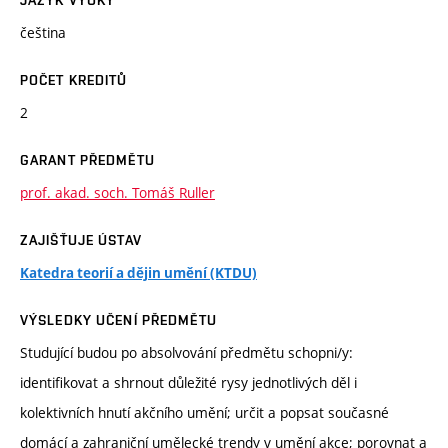
JAZYK VÝUKY
čeština
POČET KREDITŮ
2
GARANT PŘEDMĚTU
prof. akad. soch. Tomáš Ruller
ZAJIŠŤUJE ÚSTAV
Katedra teorií a dějin umění (KTDU)
VÝSLEDKY UČENÍ PŘEDMĚTU
Studující budou po absolvování předmětu schopni/y:
identifikovat a shrnout důležité rysy jednotlivých děl i
kolektivních hnutí akčního umění; určit a popsat současné
domácí a zahraniční umělecké trendy v umění akce; porovnat a