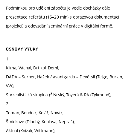
Podmínkou pro udělení zápočtu je vedle docházky dále
prezentace referátu (15–20 min) s obrazovou dokumentací
(projekcí) a odevzdání seminární práce v digitální formě.
OSNOVY VÝUKY
1.
Klíma, Váchal, Drtikol, Deml,
DADA – Serner, Hašek / avantgarda – Devětsil (Teige, Burian,
VW),
Surrealistická skupina (Štýrský, Toyen) & RA (Zykmund),
2.
Toman, Boudník, Kolář, Novák,
Šmidrové (Dlouhý, Koblasa, Nepraš),
Aktual (Knížák, Wittmann),