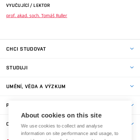
VYUČUJÍCÍ / LEKTOR
prof. akad. soch. Tomáš Ruller
CHCI STUDOVAT
Pojďte na FaVU
STUDUJI
Nabídka ateliérů
Aktuality a výzvy
Přijímačky
UMĚNÍ, VĚDA A VÝZKUM
Studijní oddělení
Dny otevřených dveří
Centrum výzkumu
Časový plán studia
PRO VEŘEJNOST
Přípravné kurzy
Umělecká činnost
Studijní předpisy a formuláře
About cookies on this site
Studium bez bariér
Letní školy a semestrální kurzy
Publikační činnost
O FAKULTĚ
Studium a stáže v zahraničí
We use cookies to collect and analyse
Katedra teorií a dějin umění
Nakladatelská a vydavatelská činnost
Projekty
information on site performance and usage, to
Rezidenční pobyty
Aktuality
Kabinety a dílny