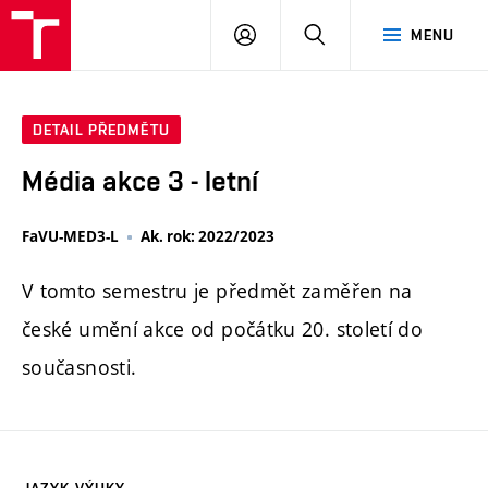
PŘIHLÁSIT
HLEDAT
MENU
SE
DETAIL PŘEDMĚTU
Média akce 3 - letní
FaVU-MED3-L
Ak. rok: 2022/2023
V tomto semestru je předmět zaměřen na
české umění akce od počátku 20. století do
současnosti.