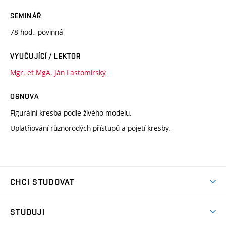
SEMINÁŘ
78 hod., povinná
VYUČUJÍCÍ / LEKTOR
Mgr. et MgA. Ján Lastomirský
OSNOVA
Figurální kresba podle živého modelu.
Uplatňování různorodých přístupů a pojetí kresby.
CHCI STUDOVAT
Pojďte na FaVU
STUDUJI
Nabídka ateliérů