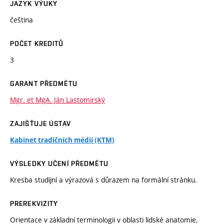
JAZYK VÝUKY
čeština
POČET KREDITŮ
3
GARANT PŘEDMĚTU
Mgr. et MgA. Ján Lastomirský
ZAJIŠŤUJE ÚSTAV
Kabinet tradičních médií (KTM)
VÝSLEDKY UČENÍ PŘEDMĚTU
Kresba studijní a výrazová s důrazem na formální stránku.
PREREKVIZITY
Orientace v základní terminologii v oblasti lidské anatomie,