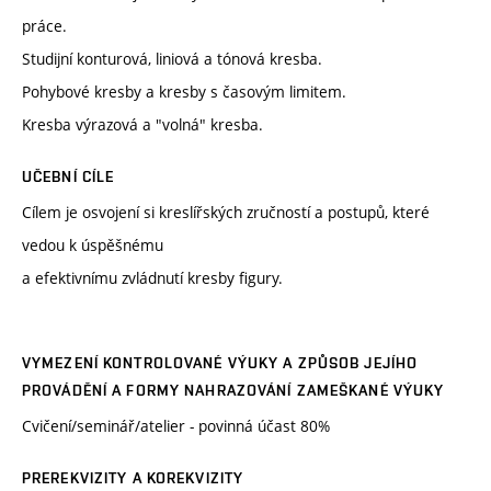
práce.
Studijní konturová, liniová a tónová kresba.
Pohybové kresby a kresby s časovým limitem.
Kresba výrazová a "volná" kresba.
UČEBNÍ CÍLE
Cílem je osvojení si kreslířských zručností a postupů, které
vedou k úspěšnému
a efektivnímu zvládnutí kresby figury.
VYMEZENÍ KONTROLOVANÉ VÝUKY A ZPŮSOB JEJÍHO
PROVÁDĚNÍ A FORMY NAHRAZOVÁNÍ ZAMEŠKANÉ VÝUKY
Cvičení/seminář/atelier - povinná účast 80%
PREREKVIZITY A KOREKVIZITY