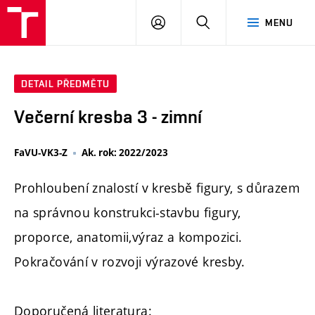
PŘIHLÁSIT
HLEDAT
MENU
SE
DETAIL PŘEDMĚTU
Večerní kresba 3 - zimní
FaVU-VK3-Z
Ak. rok: 2022/2023
Prohloubení znalostí v kresbě figury, s důrazem
na správnou konstrukci-stavbu figury,
proporce, anatomii,výraz a kompozici.
Pokračování v rozvoji výrazové kresby.
Doporučená literatura: