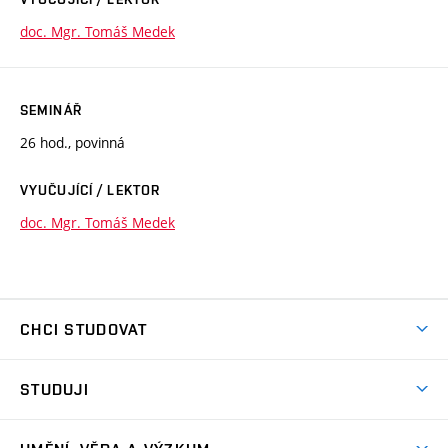
doc. Mgr. Tomáš Medek
SEMINÁŘ
26 hod., povinná
VYUČUJÍCÍ / LEKTOR
doc. Mgr. Tomáš Medek
CHCI STUDOVAT
Pojďte na FaVU
STUDUJI
Nabídka ateliérů
Aktuality a výzvy
Přijímačky