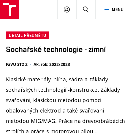
PŘIHLÁSIT
HLEDAT
MENU
SE
DETAIL PŘEDMĚTU
Sochařské technologie - zimní
FaVU-ST2-Z
Ak. rok: 2022/2023
Klasické materiály, hlína, sádra a základy
sochařských technologií -konstrukce. Základy
svařování, klasickou metodou pomocí
obalovaných elektrod a také svařovaní
metodou MIG/MAG. Práce na dřevoobráběcích
strojích a práce s motorovou pilou -