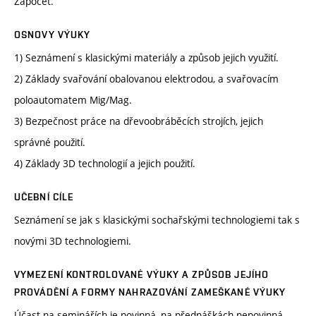
Zápočet.
OSNOVY VÝUKY
1) Seznámení s klasickými materiály a způsob jejich využití.
2) Základy svařování obalovanou elektrodou, a svařovacím
poloautomatem Mig/Mag.
3) Bezpečnost práce na dřevoobráběcích strojích, jejich
správné použití.
4) Základy 3D technologií a jejich použití.
UČEBNÍ CÍLE
Seznámení se jak s klasickými sochařskými technologiemi tak s
novými 3D technologiemi.
VYMEZENÍ KONTROLOVANÉ VÝUKY A ZPŮSOB JEJÍHO
PROVÁDĚNÍ A FORMY NAHRAZOVÁNÍ ZAMEŠKANÉ VÝUKY
Účast na seminářích je povinná, na přednáškách nepovinná.