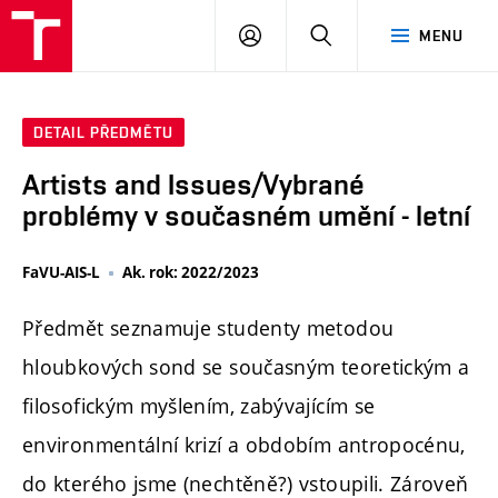
PŘIHLÁSIT
HLEDAT
MENU
SE
DETAIL PŘEDMĚTU
Artists and Issues/Vybrané
problémy v současném umění - letní
FaVU-AIS-L
Ak. rok: 2022/2023
Předmět seznamuje studenty metodou
hloubkových sond se současným teoretickým a
filosofickým myšlením, zabývajícím se
environmentální krizí a obdobím antropocénu,
do kterého jsme (nechtěně?) vstoupili. Zároveň