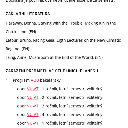
Docházka je povinná, dvě neomluvené absence za semestr.
ZÁKLADNÍ LITERATURA
Haraway, Donna. Staying with the Trouble. Making Kin in the
Chtulucene. (EN)
Latour, Bruno. Facing Gaia. Eigth Lectures on the New Climatic
Regime. (EN)
Tsing, Anne. Mushroom at the End of the World. (EN)
ZAŘAZENÍ PŘEDMĚTU VE STUDIJNÍCH PLÁNECH
Program
VUB
bakalářský
obor
VU-VT
, 1 ročník, letní semestr, volitelný
obor
VU-VT
, 2 ročník, letní semestr, volitelný
obor
VU-VT
, 3 ročník, letní semestr, volitelný
obor
VU-VT
, 4 ročník, letní semestr, volitelný
obor
VU-VT
, 1 ročník, letní semestr, volitelný