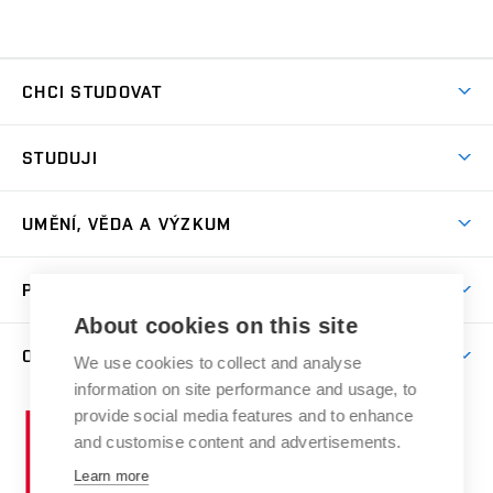
CHCI STUDOVAT
Pojďte na FaVU
STUDUJI
Nabídka ateliérů
Aktuality a výzvy
Přijímačky
UMĚNÍ, VĚDA A VÝZKUM
Studijní oddělení
Dny otevřených dveří
Centrum výzkumu
Časový plán studia
PRO VEŘEJNOST
Přípravné kurzy
Umělecká činnost
Studijní předpisy a formuláře
About cookies on this site
Studium bez bariér
Letní školy a semestrální kurzy
Publikační činnost
O FAKULTĚ
Studium a stáže v zahraničí
We use cookies to collect and analyse
Katedra teorií a dějin umění
Nakladatelská a vydavatelská činnost
Projekty
information on site performance and usage, to
Rezidenční pobyty
Aktuality
Kabinety a dílny
Research Catalogue
provide social media features and to enhance
Vysoké
Výstavy
Odborná praxe
Portal
Informační tabule
and customise content and advertisements.
Kontakt
učení
Konference
Stipendia
technické
Learn more
Galerie
Organizační struktura
E-přihláška