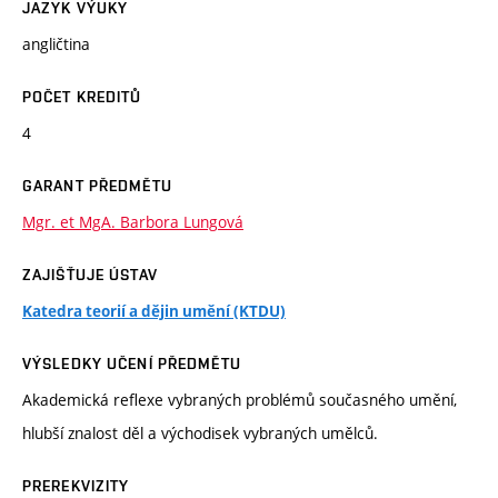
JAZYK VÝUKY
angličtina
POČET KREDITŮ
4
GARANT PŘEDMĚTU
Mgr. et MgA. Barbora Lungová
ZAJIŠŤUJE ÚSTAV
Katedra teorií a dějin umění (KTDU)
VÝSLEDKY UČENÍ PŘEDMĚTU
Akademická reflexe vybraných problémů současného umění,
hlubší znalost děl a východisek vybraných umělců.
PREREKVIZITY