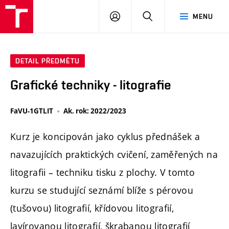
PŘIHLÁSIT
HLEDAT
MENU
SE
DETAIL PŘEDMĚTU
Grafické techniky - litografie
FaVU-1GTLIT
Ak. rok: 2022/2023
Kurz je koncipován jako cyklus přednášek a
navazujících praktických cvičení, zaměřených na
litografii – techniku tisku z plochy. V tomto
kurzu se studující seznámí blíže s pérovou
(tušovou) litografií, křídovou litografií,
lavírovanou litografií, škrabanou litografií