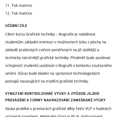
11. Tisk matrice
12. Tisk matrice
UČEBNÍ CÍLE
Cílem kurzu Grafické techniky – litografie je nabídnout
studentům základní orientaci v možnostech tisku z plochy na
základě praktických cvičení zaměřených na již složitější a
technicky náročnější grafické techniky. Předmět bude posilovat
schopnost studentů uvažovat o litografii v kontextu současného
umění. Důraz bude kladen na správnost technologických
postupů navazujících na tradiční grafické techniky.
VYMEZENÍ KONTROLOVANÉ VÝUKY A ZPŮSOB JEJÍHO
PROVÁDĚNÍ A FORMY NAHRAZOVÁNÍ ZAMEŠKANÉ VÝUKY
Výuka probíhá v prostorách grafické dílny FaVU VUT v hodinách
určených rozvrhem. Minimální účast je 85 %. Nahrazování