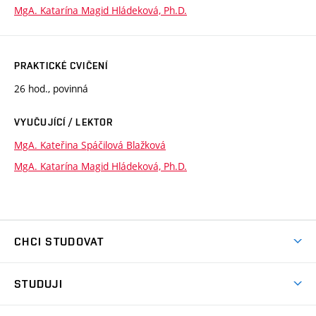
MgA. Katarína Magid Hládeková, Ph.D.
PRAKTICKÉ CVIČENÍ
26 hod., povinná
VYUČUJÍCÍ / LEKTOR
MgA. Kateřina Spáčilová Blažková
MgA. Katarína Magid Hládeková, Ph.D.
CHCI STUDOVAT
Pojďte na FaVU
STUDUJI
Nabídka ateliérů
Aktuality a výzvy