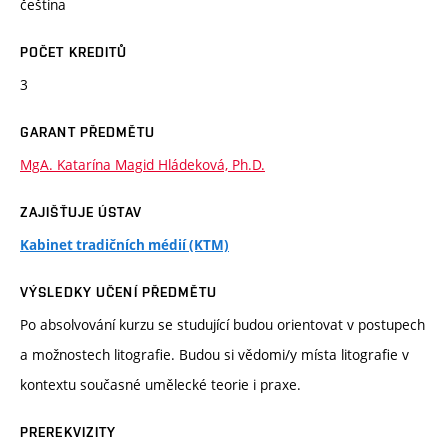
čeština
POČET KREDITŮ
3
GARANT PŘEDMĚTU
MgA. Katarína Magid Hládeková, Ph.D.
ZAJIŠŤUJE ÚSTAV
Kabinet tradičních médií (KTM)
VÝSLEDKY UČENÍ PŘEDMĚTU
Po absolvování kurzu se studující budou orientovat v postupech
a možnostech litografie. Budou si vědomi/y místa litografie v
kontextu současné umělecké teorie i praxe.
PREREKVIZITY