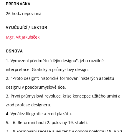
PŘEDNÁŠKA
26 hod., nepovinná
VYUČUJÍCÍ / LEKTOR
Mgr. Vít Jakubíček
OSNOVA
1. Vymezení předmětu "dějin designu", jeho rozdílné
interpretace. Grafický a průmyslový design.
2. "Proto-design": historické formování nikterých aspektu
designu v poedprumyslové éoe.
3. První prúmyslová revoluce, krize koncepce užitého uminí a
zrod profese designera.
4. Vynález litografie a zrod plakátu.
5. - 6. Reformní hnutí 2. poloviny 19. století.
7. - 9.Formování secese a její zenit v období poelomu 19. a 20.