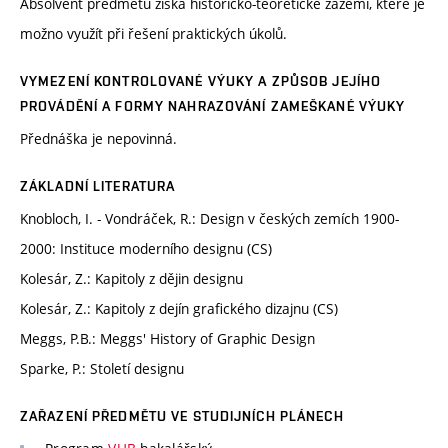
Absolvent předmětu získá historicko-teoretické zázemí, které je
možno využít při řešení praktických úkolů.
VYMEZENÍ KONTROLOVANÉ VÝUKY A ZPŮSOB JEJÍHO
PROVÁDĚNÍ A FORMY NAHRAZOVÁNÍ ZAMEŠKANÉ VÝUKY
Přednáška je nepovinná.
ZÁKLADNÍ LITERATURA
Knobloch, I. - Vondráček, R.: Design v českých zemích 1900-
2000: Instituce moderního designu (CS)
Kolesár, Z.: Kapitoly z dějin designu
Kolesár, Z.: Kapitoly z dejín grafického dizajnu (CS)
Meggs, P.B.: Meggs' History of Graphic Design
Sparke, P.: Století designu
ZAŘAZENÍ PŘEDMĚTU VE STUDIJNÍCH PLÁNECH