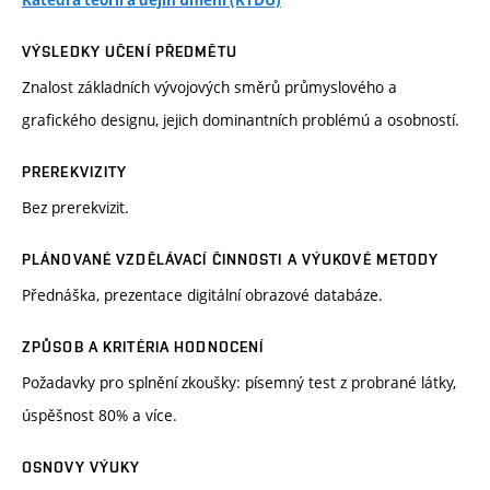
Katedra teorií a dějin umění (KTDU)
VÝSLEDKY UČENÍ PŘEDMĚTU
Znalost základních vývojových směrů průmyslového a
grafického designu, jejich dominantních problémú a osobností.
PREREKVIZITY
Bez prerekvizit.
PLÁNOVANÉ VZDĚLÁVACÍ ČINNOSTI A VÝUKOVÉ METODY
Přednáška, prezentace digitální obrazové databáze.
ZPŮSOB A KRITÉRIA HODNOCENÍ
Požadavky pro splnění zkoušky: písemný test z probrané látky,
úspěšnost 80% a více.
OSNOVY VÝUKY