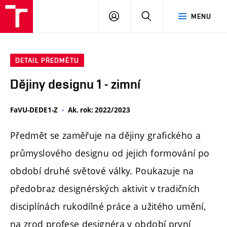
PŘIHLÁSIT
HLEDAT
MENU
SE
DETAIL PŘEDMĚTU
Dějiny designu 1 - zimní
FaVU-DEDE1-Z
Ak. rok: 2022/2023
Předmět se zaměřuje na dějiny grafického a
průmyslového designu od jejich formování po
období druhé světové války. Poukazuje na
předobraz designérských aktivit v tradičních
disciplínách rukodílné práce a užitého umění,
na zrod profese designéra v období první