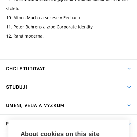
století.
10. Alfons Mucha a secese v Eechách.
11. Peter Behrens a zrod Corporate Identity.
12. Raná moderna.
CHCI STUDOVAT
Pojďte na FaVU
STUDUJI
Nabídka ateliérů
Aktuality a výzvy
Přijímačky
UMĚNÍ, VĚDA A VÝZKUM
Studijní oddělení
Dny otevřených dveří
Centrum výzkumu
Časový plán studia
PRO VEŘEJNOST
Přípravné kurzy
Umělecká činnost
Studijní předpisy a formuláře
About cookies on this site
Studium bez bariér
Letní školy a semestrální kurzy