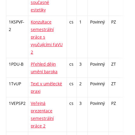
současné
estetiky
1KSPVF-
Konzultace
cs
1
Povinný
PZ
zá
2
semestrální
práce s
vyučujícími FaVU
2
1PDU-B
Přehled dějin
cs
3
Povinný
ZT
zk
umění baroka
1TvUP
Text v umělecké
cs
2
Povinný
ZT
zá
praxi
1VEPSP2
Veřejná
cs
3
Povinný
PZ
kol
prezentace
semestrální
práce 2