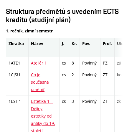
Struktura předmětů s uvedením ECTS
kreditů (studijní plán)
1. ročník, zimní semestr
Zkratka
Název
J.
Kr.
Pov.
Prof.
Uk.
1ATE1
Ateliér 1
cs
8
Povinný
PZ
zá
1CJSU
Co je
cs
2
Povinný
ZT
kol
současné
umění?
1EST-1
Estetika 1 –
cs
3
Povinný
ZT
zk
Dějiny
estetiky od
antiky do 19.
století