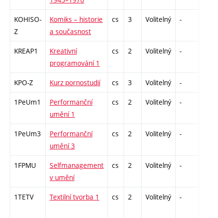
KOHISO-
Komiks – historie
cs
3
Volitelný
-
zk
Z
a současnost
KREAP1
Kreativní
cs
2
Volitelný
-
zá
programování 1
KPO-Z
Kurz pornostudií
cs
3
Volitelný
-
zk
1PeUm1
Performanční
cs
2
Volitelný
-
zá
umění 1
1PeUm3
Performanční
cs
2
Volitelný
-
zá
umění 3
1FPMU
Selfmanagement
cs
2
Volitelný
-
zá
v umění
1TETV
Textilní tvorba 1
cs
2
Volitelný
-
zá