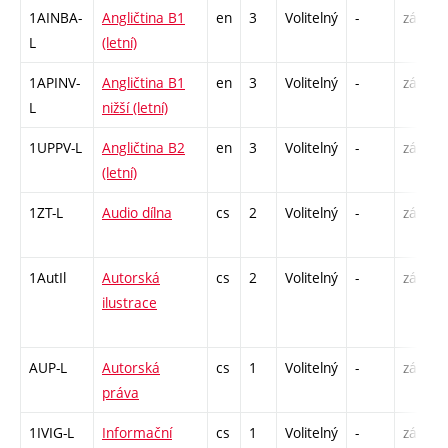
1AINBA-
Angličtina B1
en
3
Volitelný
-
zá,zk
L
(letní)
1APINV-
Angličtina B1
en
3
Volitelný
-
zá
L
nižší (letní)
1UPPV-L
Angličtina B2
en
3
Volitelný
-
zá,zk
(letní)
1ZT-L
Audio dílna
cs
2
Volitelný
-
zá
1AutIl
Autorská
cs
2
Volitelný
-
zá
ilustrace
AUP-L
Autorská
cs
1
Volitelný
-
zá
práva
1IVIG-L
Informační
cs
1
Volitelný
-
zá