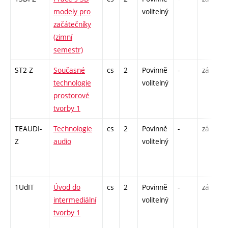
modely pro
volitelný
začátečníky
(zimní
semestr)
ST2-Z
Současné
cs
2
Povinně
-
zá
technologie
volitelný
prostorové
tvorby 1
TEAUDI-
Technologie
cs
2
Povinně
-
zá
Z
audio
volitelný
1UdIT
Úvod do
cs
2
Povinně
-
zá
intermediální
volitelný
tvorby 1