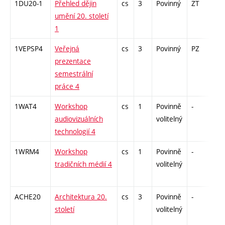
1DU20-1
Přehled dějin
cs
3
Povinný
ZT
zk
umění 20. století
1
1VEPSP4
Veřejná
cs
3
Povinný
PZ
kol
prezentace
semestrální
práce 4
1WAT4
Workshop
cs
1
Povinně
-
zá
audiovizuálních
volitelný
technologií 4
1WRM4
Workshop
cs
1
Povinně
-
zá
tradičních médií 4
volitelný
ACHE20
Architektura 20.
cs
3
Povinně
-
zk
století
volitelný