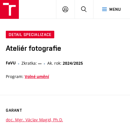
PŘIHLÁSIT
HLEDAT
MENU
SE
DETAIL SPECIALIZACE
Ateliér fotografie
FaVU
Zkratka:
Ak. rok:
---
2024/2025
Program:
Volné umění
GARANT
doc. Mgr. Václav Magid, Ph.D.