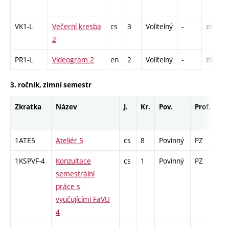
VK1-L
Večerní kresba
cs
3
Volitelný
-
zá,zk
2
PR1-L
Videogram 2
en
2
Volitelný
-
zá
3. ročník, zimní semestr
Zkratka
Název
J.
Kr.
Pov.
Prof.
Uk
1ATE5
Ateliér 5
cs
8
Povinný
PZ
zá
1KSPVF-4
Konzultace
cs
1
Povinný
PZ
zá
semestrální
práce s
vyučujícími FaVU
4