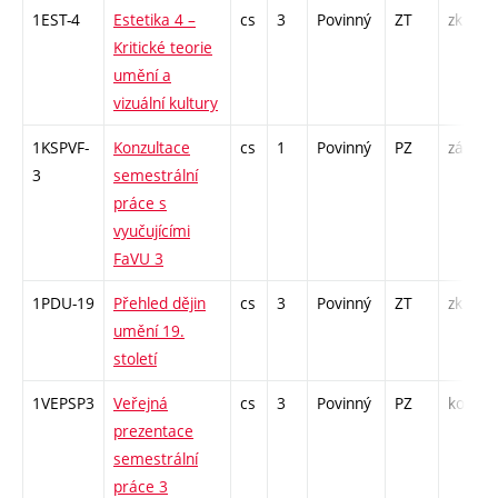
1EST-4
Estetika 4 –
cs
3
Povinný
ZT
zk
Kritické teorie
umění a
vizuální kultury
1KSPVF-
Konzultace
cs
1
Povinný
PZ
zá
3
semestrální
práce s
vyučujícími
FaVU 3
1PDU-19
Přehled dějin
cs
3
Povinný
ZT
zk
umění 19.
století
1VEPSP3
Veřejná
cs
3
Povinný
PZ
kol
prezentace
semestrální
práce 3