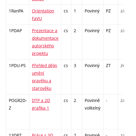
1RanPA
Orientation
cs
1
Povinný
PZ
zá
FaVU
1PDAP
Prezentace a
cs
2
Povinný
PZ
zá
dokumentace
autorského
projektu
1PDU-PS
Přehled dějin
cs
3
Povinný
ZT
zk
umění
pravěku a
starověku
POGR2D-
DTP a 2D
cs
2
Povinně
-
zá
Z
grafika 1
volitelný
13DPZ
Práce s 3D
cs
2
Povinně
-
zá