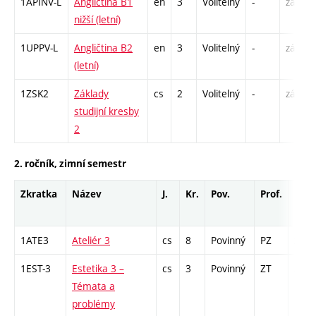
1APINV-L
Angličtina B1
en
3
Volitelný
-
zá
nižší (letní)
1UPPV-L
Angličtina B2
en
3
Volitelný
-
zá,zk
(letní)
1ZSK2
Základy
cs
2
Volitelný
-
zá
studijní kresby
2
2. ročník, zimní semestr
Zkratka
Název
J.
Kr.
Pov.
Prof.
Uk.
1ATE3
Ateliér 3
cs
8
Povinný
PZ
zá
1EST-3
Estetika 3 –
cs
3
Povinný
ZT
zk
Témata a
problémy