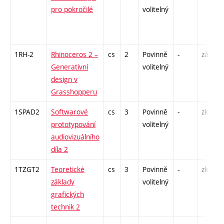
pro pokročilé
volitelný
1RH-2
Rhinoceros 2 –
cs
2
Povinně
-
zá
Generativní
volitelný
design v
Grasshopperu
1SPAD2
Softwarové
cs
3
Povinně
-
zk
prototypování
volitelný
audiovizuálního
díla 2
1TZGT2
Teoretické
cs
3
Povinně
-
zk
základy
volitelný
grafických
technik 2