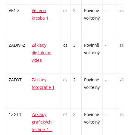
VK1-Z
Večerní
cs
2
Povinně
-
zá
kresba 1
volitelný
ZADIVI-Z
Základy
cs
3
Povinně
-
zá
digitálního
volitelný
videa
ZAFOT
Základy
cs
2
Povinně
-
zá
fotografie 1
volitelný
1ZGT1
Základy
cs
2
Povinně
-
zá
grafických
volitelný
technik 1 –