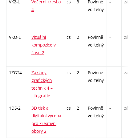
VK2-L
Večerní kresba
cs
3
Povinně
-
zá,zk
4
volitelný
VKO-L
Vizuální
cs
2
Povinně
-
zá
kompozice v
volitelný
čase 2
1ZGT4
Základy
cs
2
Povinně
-
zá
grafických
volitelný
technik 4 –
Litografie
1DS-2
3D tisk a
cs
2
Povinně
-
zá
digitální výroba
volitelný
pro kreativní
obory 2