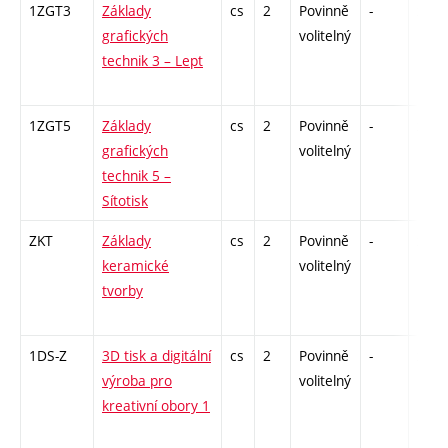
1ZGT3
Základy
cs
2
Povinně
-
zá
grafických
volitelný
technik 3 – Lept
1ZGT5
Základy
cs
2
Povinně
-
zá
grafických
volitelný
technik 5 –
Sítotisk
ZKT
Základy
cs
2
Povinně
-
zá
keramické
volitelný
tvorby
1DS-Z
3D tisk a digitální
cs
2
Povinně
-
zá
výroba pro
volitelný
kreativní obory 1