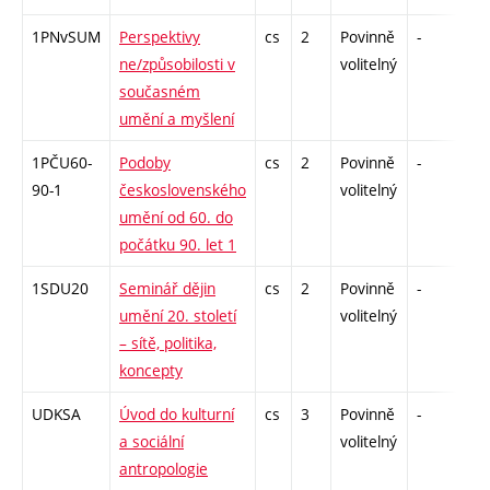
1PNvSUM
Perspektivy
cs
2
Povinně
-
zá
ne/způsobilosti v
volitelný
současném
umění a myšlení
1PČU60-
Podoby
cs
2
Povinně
-
kol
90-1
československého
volitelný
umění od 60. do
počátku 90. let 1
1SDU20
Seminář dějin
cs
2
Povinně
-
zá
umění 20. století
volitelný
– sítě, politika,
koncepty
UDKSA
Úvod do kulturní
cs
3
Povinně
-
zk
a sociální
volitelný
antropologie