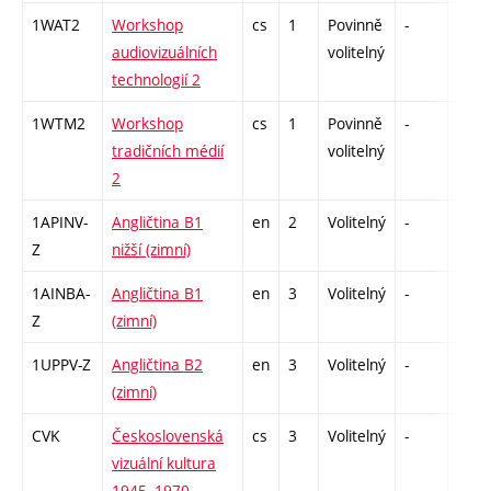
1WAT2
Workshop
cs
1
Povinně
-
zá
audiovizuálních
volitelný
technologií 2
1WTM2
Workshop
cs
1
Povinně
-
zá
tradičních médií
volitelný
2
1APINV-
Angličtina B1
en
2
Volitelný
-
zá
Z
nižší (zimní)
1AINBA-
Angličtina B1
en
3
Volitelný
-
zá,zk
Z
(zimní)
1UPPV-Z
Angličtina B2
en
3
Volitelný
-
zá,zk
(zimní)
CVK
Československá
cs
3
Volitelný
-
zk
vizuální kultura
1945–1970