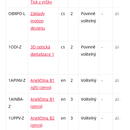
Tisk z výšky
OBRPO-L
Základy
cs
2
Povinně
-
zá
motion
volitelný
designu
1ODI-Z
3D optická
cs
2
Povinně
-
zá
digitalizace 1
volitelný
1APINV-Z
Angličtina B1
en
2
Volitelný
-
zá
nižší (zimní)
1AINBA-
Angličtina B1
en
3
Volitelný
-
zá,zk
Z
(zimní)
1UPPV-Z
Angličtina B2
en
3
Volitelný
-
zá,zk
(zimní)