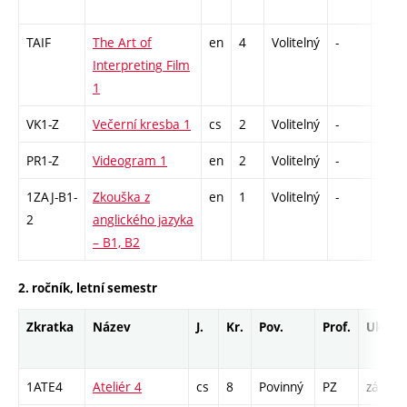
TAIF
The Art of
en
4
Volitelný
-
zk
Interpreting Film
1
VK1-Z
Večerní kresba 1
cs
2
Volitelný
-
zá
PR1-Z
Videogram 1
en
2
Volitelný
-
zá
1ZAJ-B1-
Zkouška z
en
1
Volitelný
-
zk
2
anglického jazyka
– B1, B2
2. ročník, letní semestr
Zkratka
Název
J.
Kr.
Pov.
Prof.
Uk.
1ATE4
Ateliér 4
cs
8
Povinný
PZ
zá