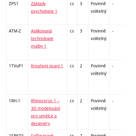
ZPS1
Základy
cs
3
Povinně
-
zk
psychologie 1
volitelný
ATM-Z
Aplikovaná
cs
3
Povinně
-
zk
technologie
volitelný
malby 1
1TVuP1
Kreativní psaní 1
cs
2
Povinně
-
zá
volitelný
1RH-1
Rhinoceros 1 –
cs
2
Povinně
-
zá
3D modelování
volitelný
pro umělce a
designéry
1SPAD1
Softwarové
cs
2
Povinně
-
zá