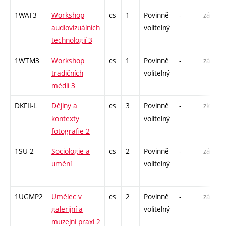
1WAT3
Workshop
cs
1
Povinně
-
zá
audiovizuálních
volitelný
technologií 3
1WTM3
Workshop
cs
1
Povinně
-
zá
tradičních
volitelný
médií 3
DKFII-L
Dějiny a
cs
3
Povinně
-
zk
kontexty
volitelný
fotografie 2
1SU-2
Sociologie a
cs
2
Povinně
-
zá
umění
volitelný
1UGMP2
Umělec v
cs
2
Povinně
-
zá
galerijní a
volitelný
muzejní praxi 2