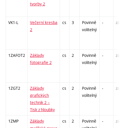
tvorby 2
VK1-L
Večerní kresba
cs
3
Povinně
-
zá,zk
2
volitelný
1ZAFOT2
Základy
cs
2
Povinně
-
zá
fotografie 2
volitelný
1ZGT2
Základy
cs
2
Povinně
-
zá
grafických
volitelný
technik 2 –
Tisk z hloubky
1ZMP
Základy
cs
2
Povinně
-
zá