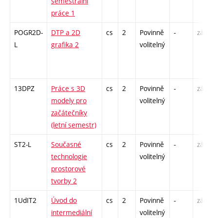
semestrální
práce 1
POGR2D-
DTP a 2D
cs
2
Povinně
-
zá
L
grafika 2
volitelný
13DPZ
Práce s 3D
cs
2
Povinně
-
zá
modely pro
volitelný
začátečníky
(letní semestr)
ST2-L
Současné
cs
2
Povinně
-
zá
technologie
volitelný
prostorové
tvorby 2
1UdIT2
Úvod do
cs
2
Povinně
-
zá
intermediální
volitelný