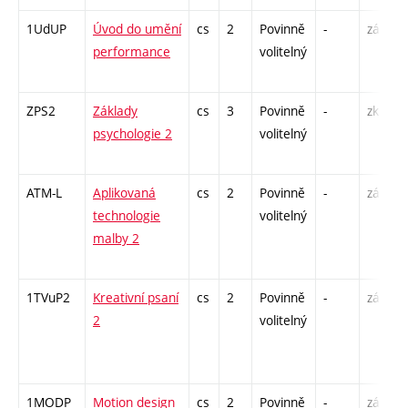
1UdUP
Úvod do umění
cs
2
Povinně
-
zá
performance
volitelný
ZPS2
Základy
cs
3
Povinně
-
zk
psychologie 2
volitelný
ATM-L
Aplikovaná
cs
2
Povinně
-
zá
technologie
volitelný
malby 2
1TVuP2
Kreativní psaní
cs
2
Povinně
-
zá
2
volitelný
1MODP
Motion design
cs
2
Povinně
-
zá