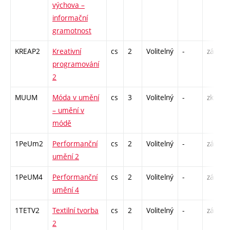
výchova –
informační
gramotnost
KREAP2
Kreativní
cs
2
Volitelný
-
zá
programování
2
MUUM
Móda v umění
cs
3
Volitelný
-
zk
– umění v
módě
1PeUm2
Performanční
cs
2
Volitelný
-
zá
umění 2
1PeUM4
Performanční
cs
2
Volitelný
-
zá
umění 4
1TETV2
Textilní tvorba
cs
2
Volitelný
-
zá
2