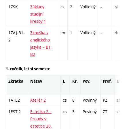
1ZSK
Základy
cs
2
Volitelný
-
zá
studijní
kresby 1
1ZAJ-B1-
Zkouška z
en
1
Volitelný
-
zk
2
anglického
jazyka – B1,
B2
1. ročník, letní semestr
Zkratka
Název
J.
Kr.
Pov.
Prof.
Uk.
1ATE2
Ateliér 2
cs
8
Povinný
PZ
zá
1EST-2
Estetika 2 –
cs
3
Povinný
ZT
zk
Proudy v
estetice 20.