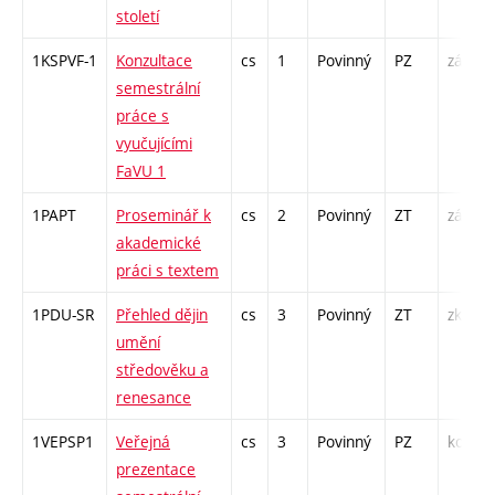
století
1KSPVF-1
Konzultace
cs
1
Povinný
PZ
zá
semestrální
práce s
vyučujícími
FaVU 1
1PAPT
Proseminář k
cs
2
Povinný
ZT
zá
akademické
práci s textem
1PDU-SR
Přehled dějin
cs
3
Povinný
ZT
zk
umění
středověku a
renesance
1VEPSP1
Veřejná
cs
3
Povinný
PZ
kol
prezentace