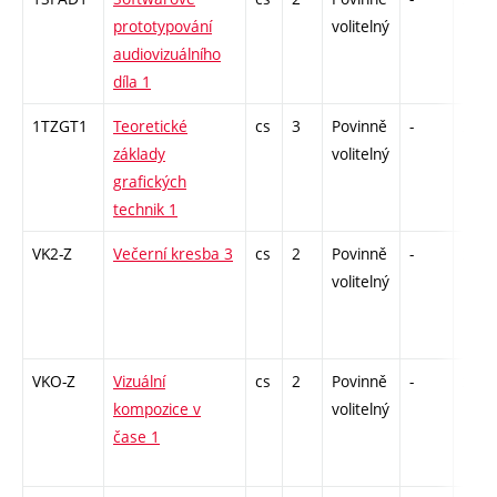
prototypování
volitelný
audiovizuálního
díla 1
1TZGT1
Teoretické
cs
3
Povinně
-
zk
základy
volitelný
grafických
technik 1
VK2-Z
Večerní kresba 3
cs
2
Povinně
-
zá
volitelný
VKO-Z
Vizuální
cs
2
Povinně
-
zá
kompozice v
volitelný
čase 1