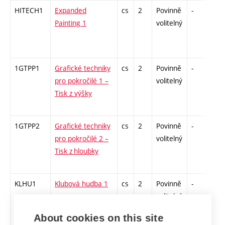
HITECH1
Expanded
cs
2
Povinně
-
zá
Painting 1
volitelný
1GTPP1
Grafické techniky
cs
2
Povinně
-
zá
pro pokročilé 1 –
volitelný
Tisk z výšky
1GTPP2
Grafické techniky
cs
2
Povinně
-
zá
pro pokročilé 2 –
volitelný
Tisk z hloubky
KLHU1
Klubová hudba 1
cs
2
Povinně
-
zá
volitelný
About cookies on this site