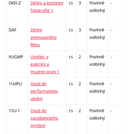
DKFI-Z
Dějiny a kontexty
cs
3
Povinně
-
zk
fotografie 1
volitelný
DAF
Dějiny
cs
3
Povinně
-
zk
animovaného
volitelný
filmu
VUGMP
Umělec v
cs
2
Povinně
-
zá
galerijní a
volitelný
muzejní praxi 1
1UdPU
Úvod do
cs
2
Povinně
-
zá
performativity
volitelný
umění
1SU-1
Úvod do
cs
2
Povinně
-
zá
sociologického
volitelný
myšlení