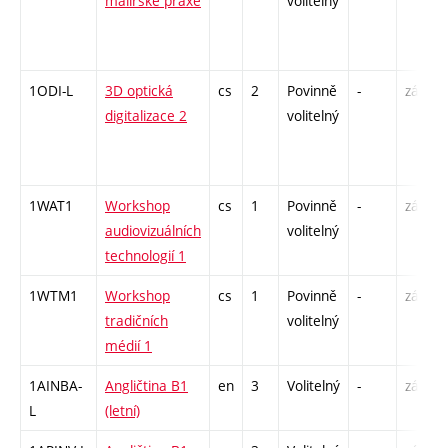
malířské praxe
volitelný
1ODI-L
3D optická
cs
2
Povinně
-
zá
digitalizace 2
volitelný
1WAT1
Workshop
cs
1
Povinně
-
zá
audiovizuálních
volitelný
technologií 1
1WTM1
Workshop
cs
1
Povinně
-
zá
tradičních
volitelný
médií 1
1AINBA-
Angličtina B1
en
3
Volitelný
-
zá,zk
L
(letní)