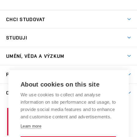
CHCI STUDOVAT
Pojďte na FaVU
STUDUJI
Nabídka ateliérů
Aktuality a výzvy
Přijímačky
UMĚNÍ, VĚDA A VÝZKUM
Studijní oddělení
Dny otevřených dveří
Centrum výzkumu
Časový plán studia
PRO VEŘEJNOST
Přípravné kurzy
Umělecká činnost
Studijní předpisy a formuláře
About cookies on this site
Studium bez bariér
Letní školy a semestrální kurzy
Publikační činnost
O FAKULTĚ
Studium a stáže v zahraničí
We use cookies to collect and analyse
Katedra teorií a dějin umění
Nakladatelská a vydavatelská činnost
Projekty
information on site performance and usage, to
Rezidenční pobyty
Aktuality
Kabinety a dílny
Research Catalogue
provide social media features and to enhance
Vysoké
Výstavy
Odborná praxe
Portal
Informační tabule
and customise content and advertisements.
Kontakt
učení
Konference
Stipendia
technické
Learn more
Galerie
Organizační struktura
E-přihláška
Doktorské studium
v
Soutěže