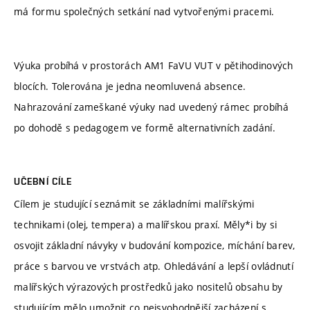
má formu společných setkání nad vytvořenými pracemi.
Výuka probíhá v prostorách AM1 FaVU VUT v pětihodinových
blocích. Tolerována je jedna neomluvená absence.
Nahrazování zameškané výuky nad uvedený rámec probíhá
po dohodě s pedagogem ve formě alternativních zadání.
UČEBNÍ CÍLE
Cílem je studující seznámit se základními malířskými
technikami (olej, tempera) a malířskou praxí. Měly*i by si
osvojit základní návyky v budování kompozice, míchání barev,
práce s barvou ve vrstvách atp. Ohledávání a lepší ovládnutí
malířských výrazových prostředků jako nositelů obsahu by
studujícím mělo umožnit co nejsvobodnější zacházení s