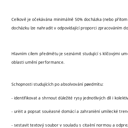
Celkově je očekávána minimálně 50% docházka (nebo přítomn
docházku lze nahradit v odpovídající proporci zpracováním 
Hlavním cílem předmětu je seznámit studující s klíčovými umě
oblasti umění performance.
Schopnosti studujících po absolvování pøedmìtu:
- identifikovat a shrnout dùležité rysy jednotlivých dìl i kole
- urèit a popsat souèasné domácí a zahranièní umìlecké tre
- sestavit textový soubor v souladu s citaèní normou a odpr