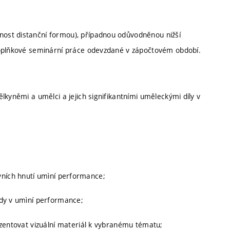
ost distanční formou), případnou odůvodněnou nižší
doplňkové seminární práce odevzdané v zápočtovém období.
lkyněmi a umělci a jejich signifikantními uměleckými díly v
ktivních hnutí umìní performance;
ndy v umìní performance;
ezentovat vizuální materiál k vybranému tématu;