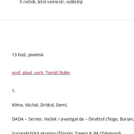
3 ročník, letní semestr, volitelný
13 hod., povinná
prof. akad. soch. Tomáš Ruller
1.
Klíma, Váchal, Drtikol, Deml,
DADA – Serner, Hašek / avantgarda – Devětsil (Teige, Burian,
Surrealistická skupina (Štýrský, Toyen) & RA (Zykmund).