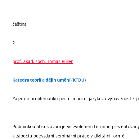
čeština
2
prof. akad. soch. Tomáš Ruller
Katedra teorií a dějin umění (KTDU)
Zájem o problematiku performance, jazyková vybavenost k prác
Podmínkou absolvování je ve zvoleném termínu prezentovaný 
k zápočtu odevzdání seminární práce v digitální formě.