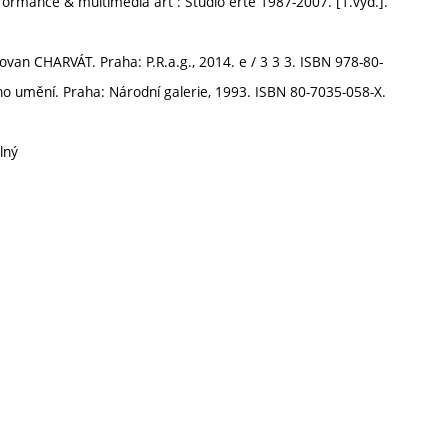
rmance & multimedia art : Studio erté 1987-2007. [1.vyd.].
ovan CHARVÁT. Praha: P.R.a.g., 2014. e / 3 3 3. ISBN 978-80-
ího umění. Praha: Národní galerie, 1993. ISBN 80-7035-058-X.
lný