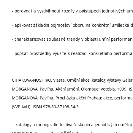
- porovnat a vyzdvihnout rozdíly v pøístupech jednotlivých um
- aplikovat základní pojmosloví oboru na konkrétní umìlecká dí
- charakterizovat souèasné trendy v oblasti umìní performan
- popsat prostøedky využité k realizaci konkrétního performa
ČIHÁKOVÁ-NOSHIRO, Vlasta. Umění akce, katalog výstavy Galer
MORGANOVÁ, Pavlína. Akční umění. Olomouc: Votobia, 1999. IS
MORGANOVÁ, Pavlína. Procházka akční Prahou: akce, performa
(VVP AVU). ISBN 978-80-87108-54-3.
+ katalogy a monografie festivalů, skupin a jednotlivých umělců