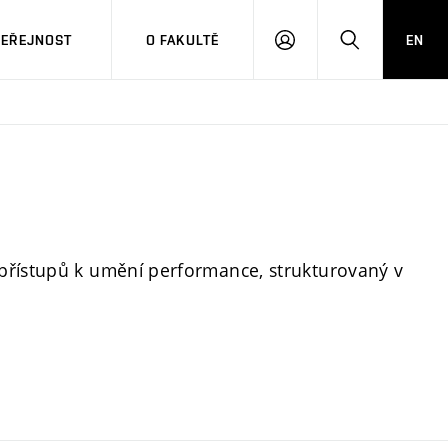
VEŘEJNOST
O FAKULTĚ
EN
PŘIHLÁSIT
HLEDAT
SE
přístupů k umění performance, strukturovaný v