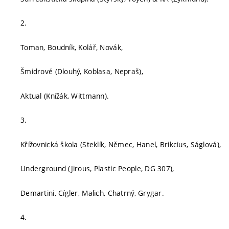
2.
Toman, Boudník, Kolář, Novák,
Šmidrové (Dlouhý, Koblasa, Nepraš),
Aktual (Knížák, Wittmann).
3.
Křížovnická škola (Steklík, Němec, Hanel, Brikcius, Ságlová),
Underground (Jirous, Plastic People, DG 307),
Demartini, Cígler, Malich, Chatrný, Grygar.
4.